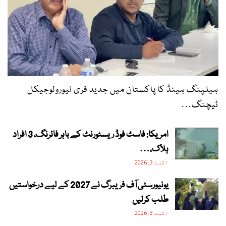
ہیلپنگ ہینڈ کا پاکستان میں جدید فری نیورولوجیکل
ٹیچنگ…
امریکا: فاسٹ فوڈ ریسٹورنٹ کے باہر فائرنگ، 3 افراد
ہلاک،…
اگست 3, 2026
یونیورسٹی آف فریبرگ نے 2027 کے لیے درخواستیں
طلب کرلیں
اگست 3, 2026