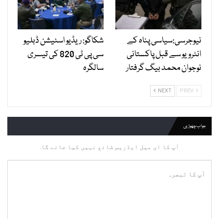
نیوجرسی:سیاسی پناہ کے
شکاگو: ریڈیو اسٹیشن ڈبلیو
انٹرویو سے قبل پاکستانی
سی پی ٹی 820 کی تیسری
نوجوان محمد بیگ گرفتار
سالگرہ
NEXT
PREV
جواب چھوڑیں
آپ کا ای میل ایڈریس شائع نہیں کیا جائے گا.