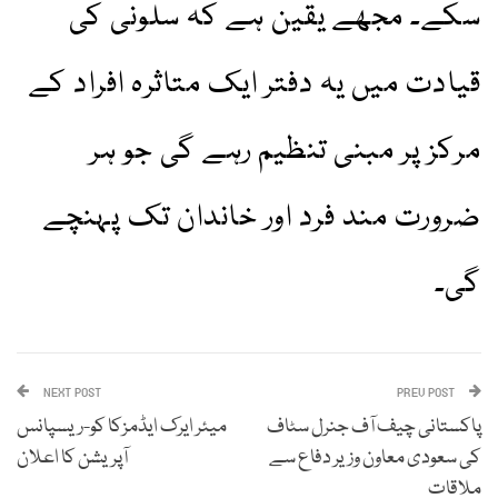
سکے۔ مجھے یقین ہے کہ سلونی کی
قیادت میں یہ دفتر ایک متاثرہ افراد کے
مرکز پر مبنی تنظیم رہے گی جو ہر
ضرورت مند فرد اور خاندان تک پہنچے
گی۔
NEXT POST
PREV POST
پاکستانی چیف آف جنرل سٹاف
میئر ایرک ایڈمزکا کو-ریسپانس
کی سعودی معاون وزیر دفاع سے
آپریشن کا اعلان
ملاقات