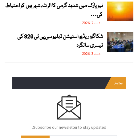
نیویارک میں شدید گرمی کا الرٹ، شہریوں کو احتیاط
کی…
اگست 7, 2026
شکاگو: ریڈیو اسٹیشن ڈبلیو سی پی ٹی 820 کی
تیسری سالگرہ
اگست 3, 2026
نیوز لیٹر
Subscribe our newsletter to stay updated.