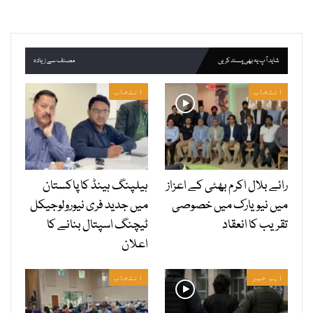
شاید آپ یہ بھی پسند کریں
مصنف سے زیادہ
انتخاب
انتخاب
رائے بلال اکرم بھٹی کے اعزاز
ہیلپنگ ہینڈ کا پاکستان
میں نیویارک میں خصوصی
میں جدید فری نیورولوجیکل
تقریب کا انعقاد
ٹیچنگ اسپتال بنانے کا
اعلان
اہم خبر
انتخاب