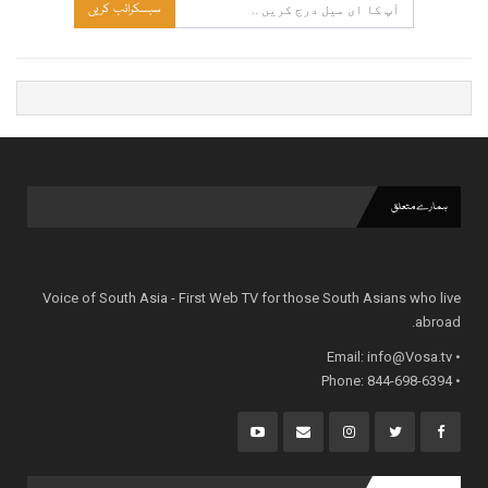
سبسکرائب کریں
ہمارے متعلق
Voice of South Asia - First Web TV for those South Asians who live
abroad.
info@Vosa.tv
• Email:
• Phone: 844-698-6394