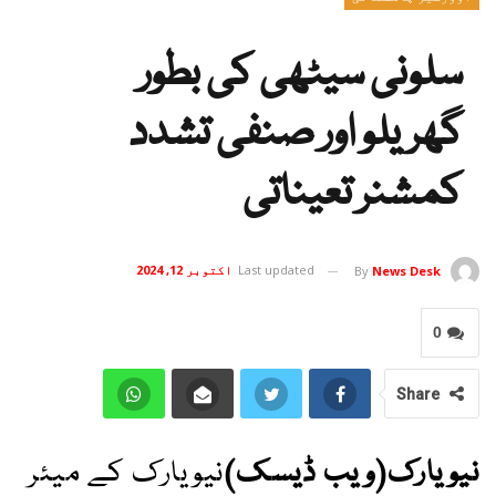
سلونی سیٹھی کی بطور
گھریلو اور صنفی تشدد
کمشنر تعیناتی
Last updated
اکتوبر 12, 2024
By
News Desk
0
Share
نیویارک(ویب ڈیسک)
نیویارک کے میئر