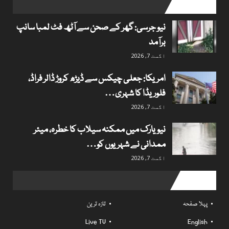
popular posts
نیو جرسی: گھر کے صحن سے آٹھ فٹ لمبا سانپ
برآمد
اگست 7, 2026
امریکا: جعلی چیکس سے ڈیڑھ کروڑ ڈالر فراڈ،
فلوریڈا کا شہری…
اگست 7, 2026
نیویارک میں ممکنہ سیلاب کا خطرہ، میئر
ممدانی نے شہریوں کو…
اگست 7, 2026
Useful links
پہلا صفحہ
تازہ ترین
Live TV
English