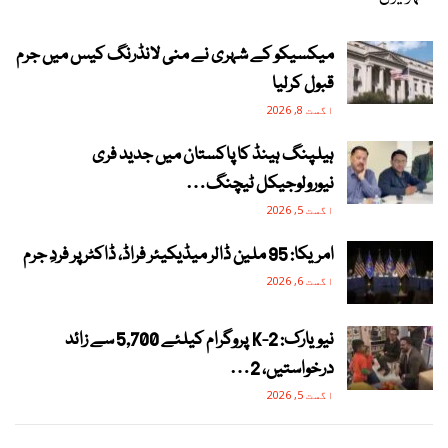
میکسیکو کے شہری نے منی لانڈرنگ کیس میں جرم
قبول کرلیا
اگست 8, 2026
ہیلپنگ ہینڈ کا پاکستان میں جدید فری
نیورولوجیکل ٹیچنگ…
اگست 5, 2026
امریکا: 95 ملین ڈالر میڈیکیئر فراڈ، ڈاکٹر پر فردِ جرم
اگست 6, 2026
نیویارک: 2-K پروگرام کیلئے 5,700 سے زائد
درخواستیں، 2…
اگست 5, 2026