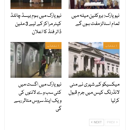
نیویارک: بروکلین میلہ میں
نیویارک میں ہوم بیسڈ چائلڈ
تمام اسٹالز مفت ہوں گے
کیئر مراکز کے لیے 3 ملین
ڈالر فنڈ کا اعلان
انتخاب
انتخاب
میکسیکو کے شہری نے منی
نیویارک میں اگست میں
لانڈرنگ کیس میں جرم قبول
کئی سب وے لائنوں کی
کرلیا
ویک اینڈ سروس متاثر رہے
گی
NEXT
PREV