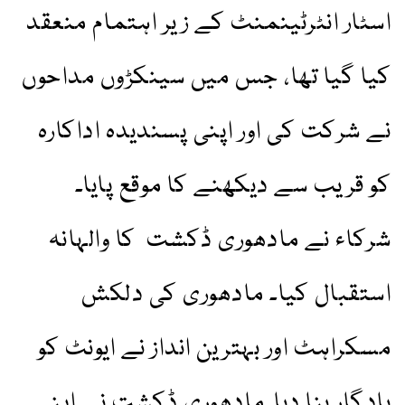
اسٹار انٹرٹینمنٹ کے زیر اہتمام منعقد
کیا گیا تھا، جس میں سینکڑوں مداحوں
نے شرکت کی اور اپنی پسندیدہ اداکارہ
کو قریب سے دیکھنے کا موقع پایا۔
شرکاء نے مادھوری ڈکشت کا والہانہ
استقبال کیا۔ مادھوری کی دلکش
مسکراہٹ اور بہترین انداز نے ایونٹ کو
یادگار بنا دیا۔مادھوری ڈکشت نے اپنے