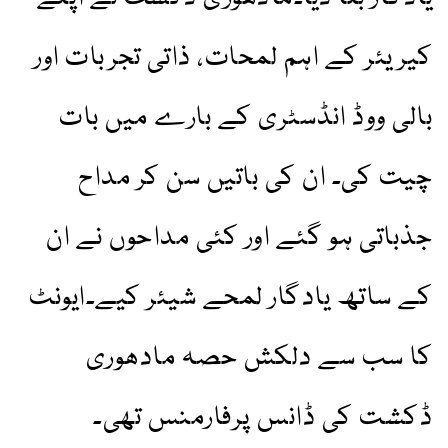
کیریئر کے اہم لمحات، ذاتی تجربات اور
بالی ووڈ انڈسٹری کے بارے میں بات
چیت کی۔ ان کی باتیں سن کر مداح
جذباتی ہو گئے اور کئی مداحوں نے ان
کے ساتھ یادگار لمحے شیئر کیے۔ایونٹ
کا سب سے دلکش حصہ مادھوری
ڈکشت کی ڈانس پرفارمنس تھی۔