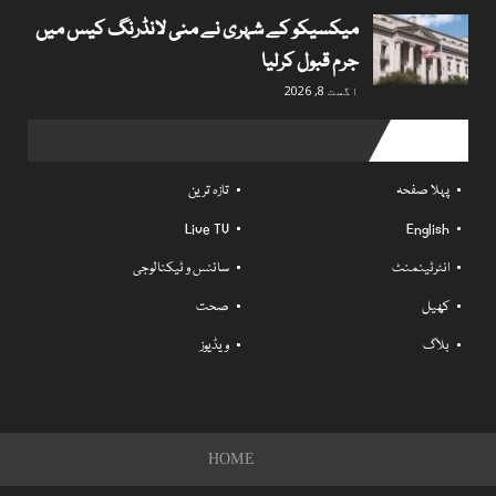
میکسیکو کے شہری نے منی لانڈرنگ کیس میں
جرم قبول کرلیا
اگست 8, 2026
Useful links
پہلا صفحہ
تازہ ترین
Live TV
English
انٹرٹینمنٹ
سائنس و ٹیکنالوجی
کھیل
صحت
بلاگ
ویڈیوز
HOME