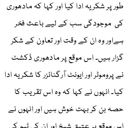
طور پر شکریہ ادا کیا اور کہا کہ مادھوری
کی موجودگی سب کے لیے باعث فخر
ہےاور وہ ان کے وقت اور تعاون کے شکر
گزار ہیں۔ اس موقع پر مادھوری ڈکشٹ
نے پروموٹر اور ایونٹ آرگنائزر کا شکریہ ادا
کیا۔ انہوں نے کہا کہ وہ اس تقریب کا
حصہ بن کر بہت خوش ہیں اور انہوں نے
اس موقع پر عتیق شیخ اور ان کی ٹیم کی