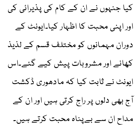
کیا جنہوں نے ان کے کام کی پذیرائی کی
اور اپنی محبت کا اظہار کیا۔ایونٹ کے
دوران مہمانوں کو مختلف قسم کے لذیذ
کھانے اور مشروبات پیش کیے گئے۔اس
ایونٹ نے ثابت کیا کہ مادھوری ڈکشت
آج بھی دلوں پر راج کرتی ہیں اور ان کے
مداح ان سے بےپناہ محبت کرتے ہیں۔