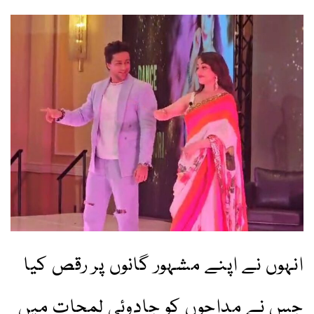
انہوں نے اپنے مشہور گانوں پر رقص کیا
جس نے مداحوں کو جادوئی لمحات میں