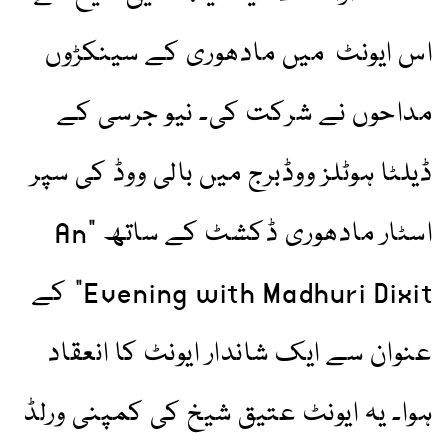
اس ایونٹ میں مادھوری کے سینکڑوں
مداحوں نے شرکت کی۔ نیو جرسی کے
ڈیلٹا ہوٹلز ووڈبرج میں بالی ووڈ کی سپر
اسٹار مادھوری ڈکشٹ کے ساتھ "An
Evening with Madhuri Dixit” کے
عنوان سے ایک شاندار ایونٹ کا انعقاد
ہوا۔ یہ ایونٹ عتیق شیخ کی کمپنی ورلڈ