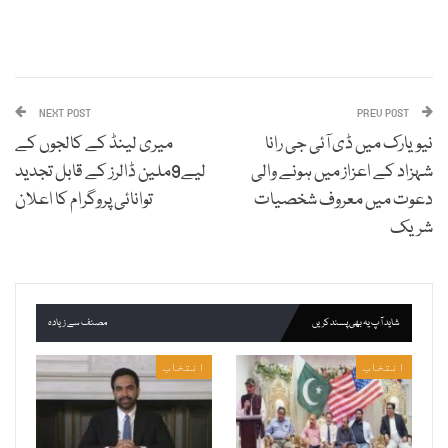
NEXT POST
PREV POST
نیویارک میں ڈی آئی جی رانا
میری لینڈ کے کالجوں کے
شہزاد کے اعزاز میں ہونے والی
لیے9ملین ڈالرز کے قابل تجدید
دعوت میں معروف شخصیات
توانائی پروگرام کا اعلان
شریک
شاید آپ یہ بھی پسند کریں
مصنف سے زیادہ
انتخاب
انتخاب