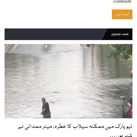
comment.
popular week
نیویارک میں ممکنہ سیلاب کا خطرہ، میئر ممدانی نے
شہریوں…