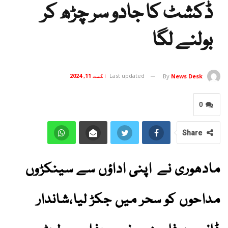
ڈکشٹ کا جادو سر چڑھ کر
بولنے لگا
Last updated
اگست 11, 2024
By
News Desk
0
Share
مادھوری نے اپنی اداؤں سے سینکڑوں
مداحوں کو سحر میں جکڑ لیا،شاندار