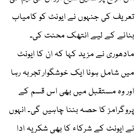
تعریف کی جنہوں نے ایونٹ کو کامیاب
بنانے کے لیے انتھک محنت کی۔
مادھوری نے مزید کہا کہ ان کا ایونٹ
میں شامل ہونا ایک خوشگوار تجربہ رہا
اور وہ مستقبل میں بھی اس قسم کے
پروگرامز کا حصہ بننا چاہیں گی۔ انہوں
نے ایونٹ کے شرکاء کا بھی شکریہ ادا