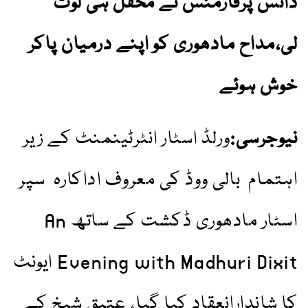
ڈانس پرفارمنس نے محفل ہی لوٹ
لی،مداح مادھوری کو اپنے درمیان پاکر
خوش ہوئے
نیوجرسی:
ورلڈ اسٹار انٹرٹینمنٹ کے زیر
اہتمام بالی ووڈ کی معروف اداکارہ سپر
اسٹار مادھوری ڈکشت کے ساتھ An
Evening with Madhuri Dixit ایونٹ
کا شاندارانعقاد کیا گیا، عتیق شیخ کے