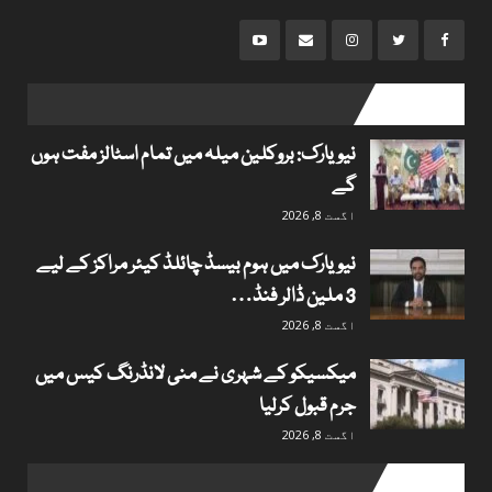
popular posts
نیویارک: بروکلین میلہ میں تمام اسٹالز مفت ہوں
گے
اگست 8, 2026
نیویارک میں ہوم بیسڈ چائلڈ کیئر مراکز کے لیے
3 ملین ڈالر فنڈ…
اگست 8, 2026
میکسیکو کے شہری نے منی لانڈرنگ کیس میں
جرم قبول کرلیا
اگست 8, 2026
Useful links