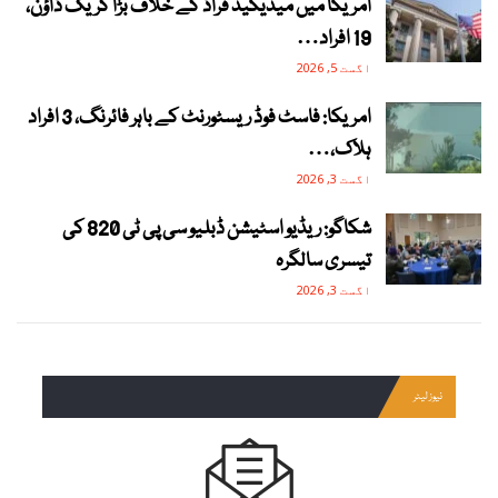
امریکا میں میڈیکیڈ فراڈ کے خلاف بڑا کریک ڈاؤن،
19 افراد…
اگست 5, 2026
امریکا: فاسٹ فوڈ ریسٹورنٹ کے باہر فائرنگ، 3 افراد
ہلاک،…
اگست 3, 2026
شکاگو: ریڈیو اسٹیشن ڈبلیو سی پی ٹی 820 کی
تیسری سالگرہ
اگست 3, 2026
نیوز لیٹر