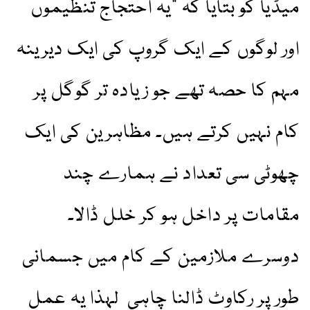
میڈیا کو بتایا کہ "یہ احتجاج تنظیموں
اور لوگوں کے ایک گروپ کی ایک دیرینہ
مہم کا حصہ تھے جو زیادہ تر گوگل پر
کام نہیں کرتے ہیں۔ مظاہرین کی ایک
چھوٹی سی تعداد نے ہمارے چند
مقامات پر داخل ہو کر خلل ڈالا۔
دوسرے ملازمین کے کام میں جسمانی
طور پر رکاوٹ ڈالنا چاہی لہذا یہ عمل