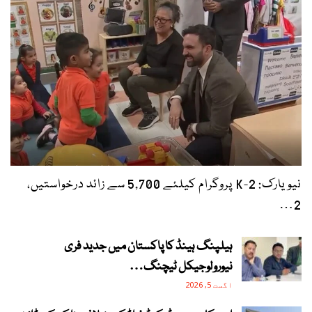
نیویارک: 2-K پروگرام کیلئے 5,700 سے زائد درخواستیں،
2…
ہیلپنگ ہینڈ کا پاکستان میں جدید فری
نیورولوجیکل ٹیچنگ…
اگست 5, 2026