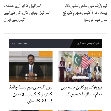
نیویارک میں ملٹی ملین ڈالر
اسرائیل کا ایران پر حملہ۔
بینک فراڈ کیس،مجرم کو پانچ
اسرائیل جوابی کارروائی کے لیے
سال قید کی سزا
تیار رہے،ایران
شاید آپ یہ بھی پسند کریں
مصنف سے زیادہ
انتخاب
انتخاب
نیویارک: بروکلین میلہ میں
نیویارک میں ہوم بیسڈ چائلڈ
تمام اسٹالز مفت ہوں گے
کیئر مراکز کے لیے 3 ملین
ڈالر فنڈ کا اعلان