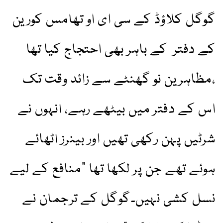
گوگل کلاؤڈ کے سی ای او تھامس کورین
کے دفتر کے باہر بھی احتجاج کیا تھا
،مظاہرین نو گھنٹے سے زائد وقت تک
اس کے دفتر میں بیٹھے رہے، انہوں نے
شرٹیں پہن رکھی تھیں اور بینرز اٹھائے
ہوئے تھے جن پر لکھا تھا "منافع کے لیے
نسل کشی نہیں۔گوگل کے ترجمان نے