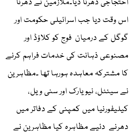
احتجاجی دھرنا دیا۔ملازمین نے دھرنا
اس وقت دیا جب اسرائیلی حکومت اور
گوگل کے درمیان فوج کو کلاؤڈ اور
مصنوعی ذہانت کی خدمات فراہم کرنے
کا مشترکہ معاہدہ ہورہا تھا ۔مظاہرین
نے سیئٹل، نیویارک اور سنی ویل،
کیلیفورنیا میں کمپنی کے دفاتر میں
دھرنے دئیے مظاہرہ کیا مظاہرین نے