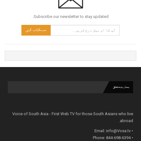
Subscribe our newsletter to stay updated.
سبسکرائب کریں
ہمارے متعلق
Voice of South Asia - First Web TV for those South Asians who live
abroad.
info@Vosa.tv
• Email:
• Phone: 844-698-6394