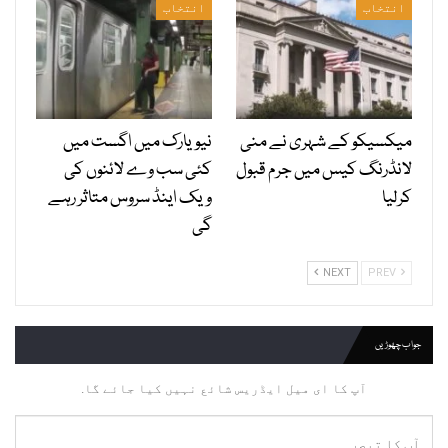
انتخاب
انتخاب
میکسیکو کے شہری نے منی
نیویارک میں اگست میں
لانڈرنگ کیس میں جرم قبول
کئی سب وے لائنوں کی
کرلیا
ویک اینڈ سروس متاثر رہے
گی
NEXT
PREV
جواب چھوڑیں
آپ کا ای میل ایڈریس شائع نہیں کیا جائے گا.