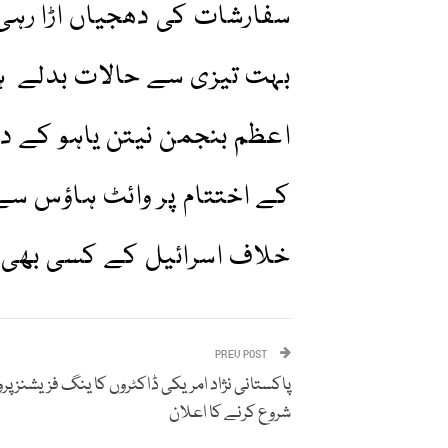
سفارشات کی دھجیاں اڑا رہی
بہت تیزی سے حالات بدلے ہفت
اعظم بنجمن نیتن یاہو کے در
کے اختتام پر وائٹ ہاؤس سے 
خلاف اسرائیل کے کسی بھی ج
PREV POST
پاکستانی نژاد امریکی ڈاکٹروں کا ینگ فزیشنز پرو
شروع کرنے کا اعلان