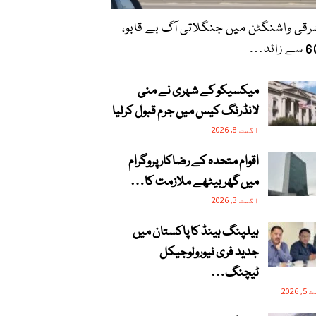
قی واشنگٹن میں جنگلاتی آگ بے قابو،
زائد…
میکسیکو کے شہری نے منی
لانڈرنگ کیس میں جرم قبول کرلیا
اگست 8, 2026
اقوام متحدہ کے رضاکار پروگرام
میں گھر بیٹھے ملازمت کا…
اگست 3, 2026
ہیلپنگ ہینڈ کا پاکستان میں
جدید فری نیورولوجیکل
ٹیچنگ…
2026