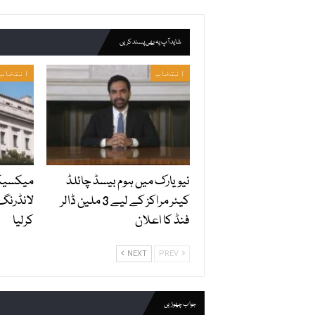
شاید آپ یہ بھی پسند کریں
انتخاب
انتخاب
نیویارک میں ہوم بیسڈ چائلڈ
میکسیکو
کیئر مراکز کے لیے 3 ملین ڈالر
لانڈرنگ
فنڈ کا اعلان
کرلیا
NEXT
PREV
جواب چھوڑیں