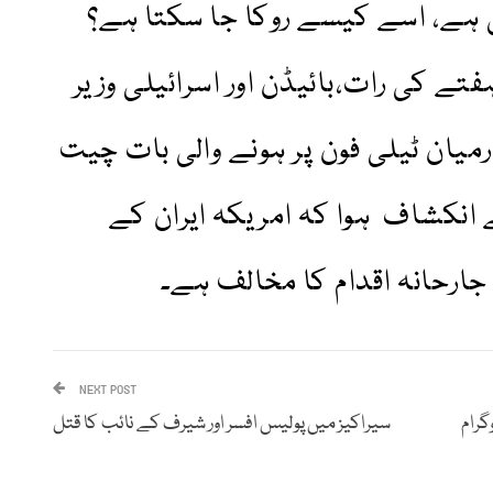
 ہے، اسے کیسے روکا جا سکتا ہے؟
ے کی رات،بائیڈن اور اسرائیلی وزیر
میان ٹیلی فون پر ہونے والی بات چیت
انکشاف ہوا کہ امریکہ ایران کے
ارحانہ اقدام کا مخالف ہے۔
NEXT POST
گرام
سیراکیز میں پولیس افسر اور شیرف کے نائب کا قتل