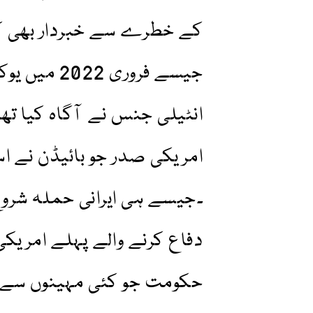
کے خطرے سے خبردار بھی کردی
جیسے فروری
امریکی صدر جو بائیڈن نے ا
۔جیسے ہی ایرانی حملہ شروع ہ
دفاع کرنے والے پہلے امریکی
حکومت جو کئی مہینوں سے م