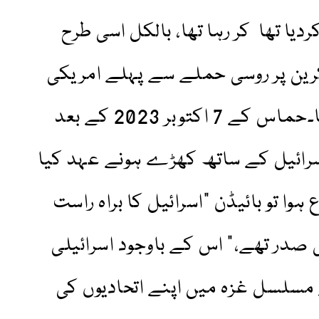
ا تھا کر رہا تھا، بالکل اسی طرح
 2022 میں یوکرین پر روسی حملے سے پہلے امریکی
انٹیلی جنس نے آگاہ کیا تھا۔حماس کے 7 اکتوبر 2023 کے بعد
سرائیل کے ساتھ کھڑے ہونے عہد کیا
وا تو بائیڈن "اسرائیل کا براہ راست
 صدر تھے،” اس کے باوجود اسرائیلی
سلسل غزہ میں اپنے اتحادیوں کی