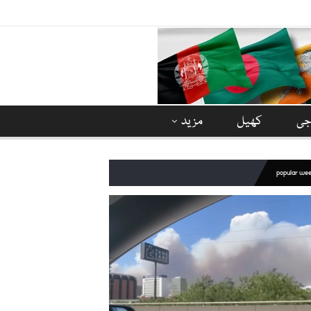
وجی
کھیل
مزید
popular we