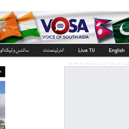
English
Live TV
انٹرٹینمنٹ
سائنس و ٹیکنال
مزن۔امریکا ایران پر حملے کا مخالف
ek