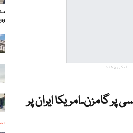
مشر
600 سے 
اسکرین شاٹ
ی پر گامزن۔امریکا ایران پر
اگست 5, 