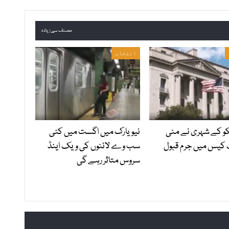
مصنف سے زیادہ
انتخاب
 کے شہری نے منی
نیویارک میں اگست میں کئی
 کیس میں جرم قبول
سب وے لائنوں کی ویک اینڈ
سروس متاثر رہے گی