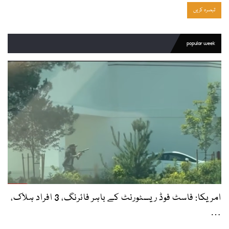
popular week
امریکا: فاسٹ فوڈ ریسٹورنٹ کے باہر فائرنگ، 3 افراد ہلاک،
…