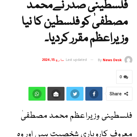
فلسطینی صدر نےمحمد
مصطفیٰ کو فلسطین کا نیا
وزیراعظم مقرر کردیا۔
Last updated
مارچ 15, 2024
By
News Desk
0
Share
فلسطینی وزیراعظم محمد مصطفیٰ
معروف کاروباری شخصیت ہیں اور وہ