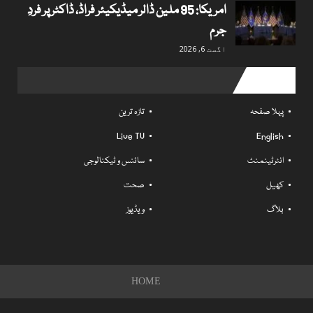
امریکا: 95 ملین ڈالر میڈیکیئر فراڈ، ڈاکٹر پر فردِ
جرم
اگست 6, 2026
Useful links
پہلا صفحہ
تازہ ترین
Live TV
English
انٹرٹینمنٹ
سائنس و ٹیکنالوجی
کھیل
صحت
بلاگ
ویڈیوز
HOME