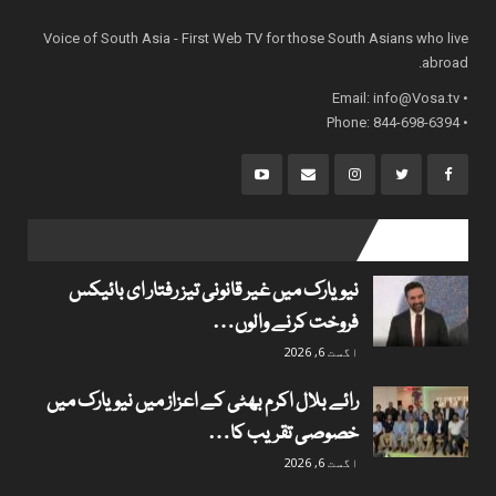
Voice of South Asia - First Web TV for those South Asians who live
abroad.
info@Vosa.tv
• Email:
• Phone: 844-698-6394
popular posts
نیویارک میں غیر قانونی تیز رفتار ای بائیکس
فروخت کرنے والوں…
اگست 6, 2026
رائے بلال اکرم بھٹی کے اعزاز میں نیویارک میں
خصوصی تقریب کا…
اگست 6, 2026