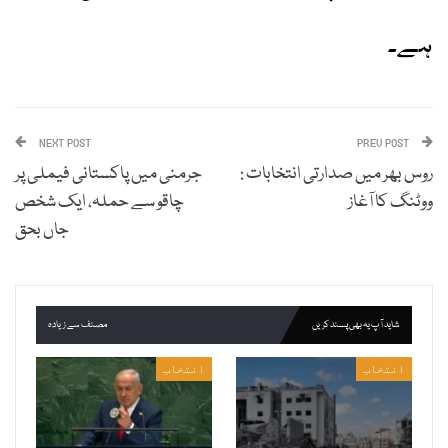
ہے۔
NEXT POST
PREV POST
روس بھر میں صدارتی انتخابات :
جرمنی میں پاکستانی فیملی پر
ووٹنگ کا آغاز
چاقو سے حملہ، ایک شخص
جاں بحق
شاید آپ یہ بھی پسند کریں
مصنف سے زیادہ
انتخاب
انتخاب