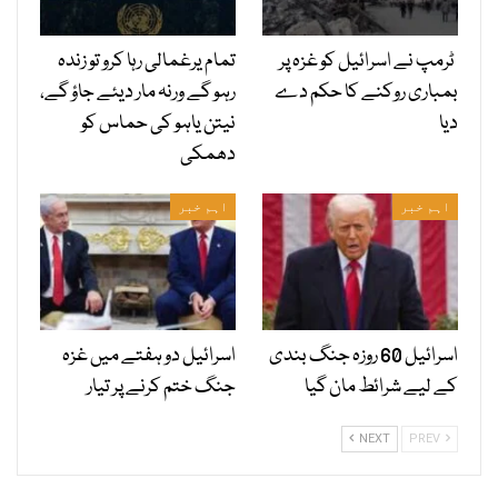
ٹرمپ نے اسرائیل کو غزہ پر
تمام یرغمالی رہا کرو تو زندہ
بمباری روکنے کا حکم دے
رہو گے ورنہ مار دیئے جاؤ گے،
دیا
نیتن یاہو کی حماس کو
دھمکی
اہم خبر
اہم خبر
اسرائیل 60 روزہ جنگ بندی
اسرائیل دو ہفتے میں غزہ
کے لیے شرائط مان گیا
جنگ ختم کرنے پر تیار
NEXT
PREV