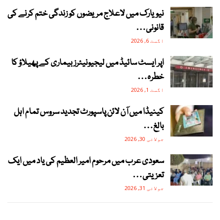
نیویارک میں لاعلاج مریضوں کو زندگی ختم کرنے کی
قانونی…
اگست 6, 2026
اپر ایسٹ سائیڈ میں لیجیونیئرز بیماری کے پھیلاؤ کا
خطرہ…
اگست 1, 2026
کینیڈا میں آن لائن پاسپورٹ تجدید سروس تمام اہل
بالغ…
جولائی 30, 2026
سعودی عرب میں مرحوم امیر العظیم کی یاد میں ایک
تعزیتی…
جولائی 31, 2026