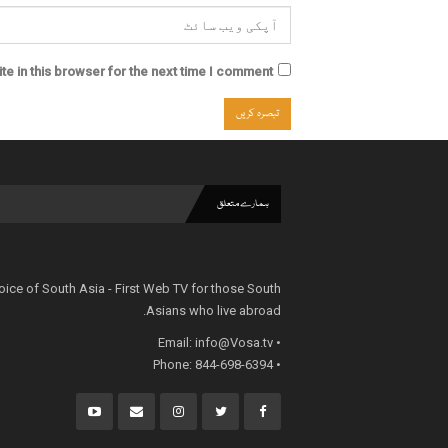
e in this browser for the next time I comment.
ہمارے متعلق
oice of South Asia - First Web TV for those South
Asians who live abroad.
info@Vosa.tv
• Email:
• Phone: 844-698-6394