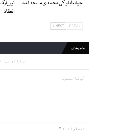
جوشنابلو کی محمدی مسجد آمد
نیویارک
انعقاد
NEXT
PREV
جواب چھوڑیں
آپ کا ای میل ا