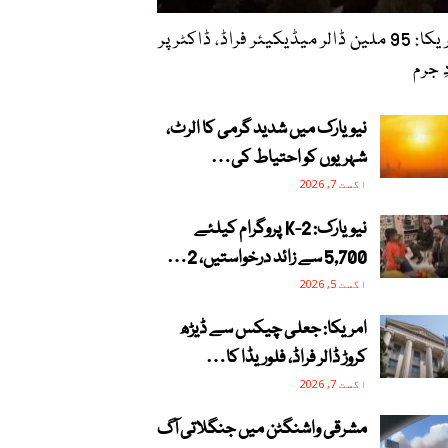
امریکا: 95 ملین ڈالر میڈیکیئر فراڈ، ڈاکٹر پر
ِ جرم
نیویارک میں شدید گرمی کا الرٹ،
شہریوں کو احتیاط کی…
اگست 7, 2026
نیویارک: 2-K پروگرام کیلئے
5,700 سے زائد درخواستیں، 2…
اگست 5, 2026
امریکا: جعلی چیکس سے ڈیڑھ
کروڑ ڈالر فراڈ، فلوریڈا کا…
اگست 7, 2026
مشرقی واشنگٹن میں جنگلاتی آگ