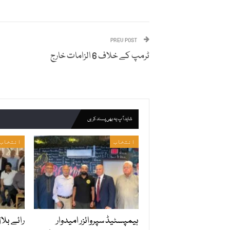
PREV POST
ٹرمپ کے خلاف 6 الزامات خارج
شاید آپ یہ بھی پسند کریں
انتخاب
انتخاب
ہیمپسٹیڈ سپروائزر امیدوار
رائے بلا