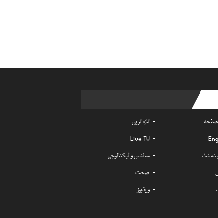
Usefu
 صفحہ
تازہ ترین
Live TV
Eng
ٹینمنٹ
سائنس و ٹیکنالوجی
ل
صحت
ویڈیوز