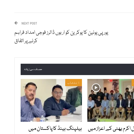
NEXT POST
یورپی یونین کا یوکرین کو اربوں ڈالرز فوجی امداد فراہم
کرنے پر اتفاق
مصنف سے زیادہ
انتخاب
ل اکرم بھٹی کے اعزاز میں
ہیلپنگ ہینڈ کا پاکستان میں