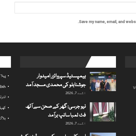
Save my name, email, and websit
l links
popular posts
ہیمپسٹیڈ سپروائزر امیدوار
پہلا
جوشنابلو کی محمدی مسجد آمد
lish
V
اگست 7, 2026
انٹر
نیو جرسی: گھر کے صحن سے آٹھ
کھی
فٹ لمبا سانپ برآمد
بلاگ
اگست 7, 2026