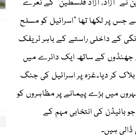
 نے "آزاد، آزاد فلسطین” کے نعرے
تھے جس پر لکھا تھا "اسرائیل کو مسلح
انگی کے داخلی راستے کے باہر ٹریفک
ی جھنڈوں کے ساتھ ایک دائرے میں
 بلاک کر دیا۔غزہ پر اسرائیل کی جنگ
روں میں بڑے پیمانے پر مظاہروں کو
جو بائیڈن کی انتخابی مہم کے
ں ڈالی ہیں۔