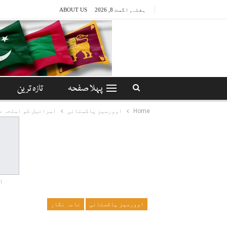
ہفتہ, اگست 8, 2026
ABOUT US
پہلا صفحہ
تازہ ترین
Home
اوورسیز پاکستانی
اسرائیل کو اسلحہ دی
ا
اوورسیز پاکستانی
نامہ نگار