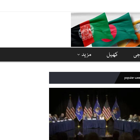
وجی
کھیل
مزید
popular we