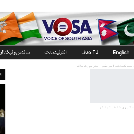
English
Live TV
انٹرٹینمنٹ
سائنس و ٹیکنال
نے کیخلاف امریکی ایئرپورٹ بلاک
ek
سکرین شاٹ۔ٹوئٹر