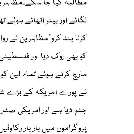
مطالبہ کیا جا سکے۔مظاہرین
لگائے اور بینر اٹھائے ہوئے 
کرنا بند کرو”مظاہرین نے رو
کو بھی روک دیا اور فلسطین
مارچ کرتے ہوئے تمام لین کو
نے پورے امریکہ کے بڑے شہ
جنم دیا ہے اور امریکی صدر 
پروگراموں میں بار بار رکاوٹی