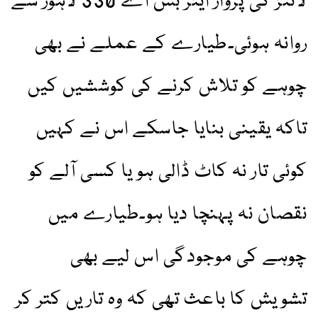
لائنز کی پرواز ایئر بس اے 330 لاہور سے
روانہ ہوئی۔طیارے کے عملے نے بھی
چوہے کو تلاش کرنے کی کوششیں کیں
تاکہ یقینی بنایا جاسکے اس نے کہیں
کوئی تار نہ کاٹ ڈالی ہو یا کسی آلے کو
نقصان نہ پہنچا دیا ہو۔طیارے میں
چوہے کی موجودگی اس لیے بھی
تشویش کا باعث تھی کہ وہ تاریں کتر کر