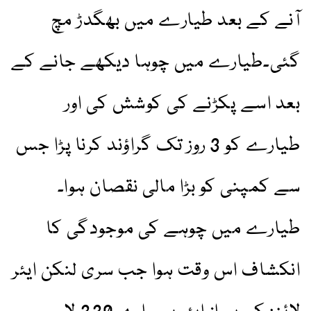
آنے کے بعد طیارے میں بھگدڑ مچ
گئی۔طیارے میں چوہا دیکھے جانے کے
بعد اسے پکڑنے کی کوشش کی اور
طیارے کو 3 روز تک گراؤند کرنا پڑا جس
سے کمپنی کو بڑا مالی نقصان ہوا۔
طیارے میں چوہے کی موجودگی کا
انکشاف اس وقت ہوا جب سری لنکن ایئر