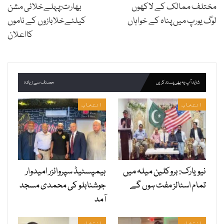
مختلف ممالک کے لاکھوں
بھارت:پہلےخلائی مشن
لوگ یورپ میں پناہ کے خواہاں
کیلئےخلابازوں کے ناموں
کااعلان
شاید آپ یہ بھی پسند کریں
مصنف سے زیادہ
انتخاب
انتخاب
نیویارک: بروکلین میلہ میں
ہیمپسٹیڈ سپروائزر امیدوار
تمام اسٹالز مفت ہوں گے
جوشنابلو کی محمدی مسجد
آمد
انتخاب
انتخاب