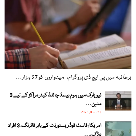
برطانیہ میں پی ایچ ڈی پروگرام، امیدواروں کو 27 ہزار…
نیویارک میں ہوم بیسڈ چائلڈ کیئر مراکز کے لیے 3
ملین…
اگست 8, 2026
امریکا: فاسٹ فوڈ ریسٹورنٹ کے باہر فائرنگ، 3 افراد
ہلاک،…