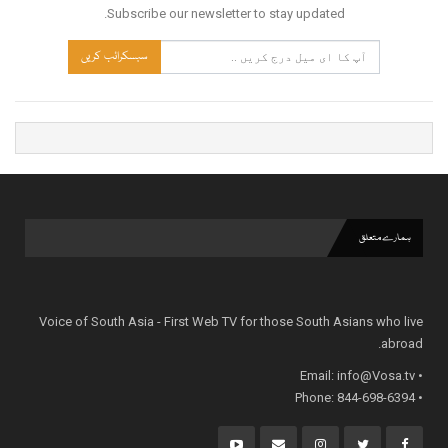
Subscribe our newsletter to stay updated.
سبسکرائب کریں
ہمارے متعلق
Voice of South Asia - First Web TV for those South Asians who live
abroad.
info@Vosa.tv
• Email:
• Phone: 844-698-6394