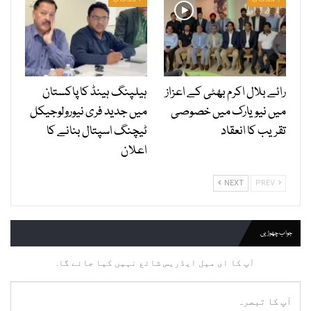
رائے بلال اکرم بھٹی کے اعزاز
ہیلپنگ ہینڈ کا پاکستان
میں نیویارک میں خصوصی
میں جدید فری نیورولوجیکل
تقریب کا انعقاد
ٹیچنگ اسپتال بنانے کا
اعلان
NEXT
PREV
جواب چھوڑیں
آپ کا ای میل ایڈریس شائع نہیں کیا جائے گا.