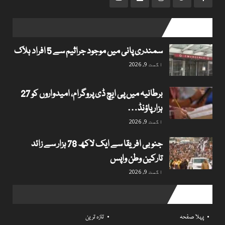
popular posts
سمندری پانی میں موجود جراثیم سے 5 افراد ہلاک
اگست 9, 2026
برطانیہ میں پی ایچ ڈی پروگرام، امیدواروں کو 27
ہزار پاؤنڈ…
اگست 9, 2026
جنوبی افریقا سے ایک لاکھ 78 ہزار سے زائد
تارکین وطن واپس
اگست 9, 2026
Useful links
پہلا صفحہ
تازہ ترین