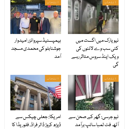
انتخاب
انتخاب
نیویارک میں اگست میں
ہیمپسٹیڈ سپروائزر امیدوار
کئی سب وے لائنوں کی
جوشنابلو کی محمدی مسجد
ویک اینڈ سروس متاثر رہے
آمد
گی
انتخاب
انتخاب
نیو جرسی: گھر کے صحن سے
امریکا: جعلی چیکس سے
آٹھ فٹ لمبا سانپ برآمد
ڈیڑھ کروڑ ڈالر فراڈ، فلوریڈا کا