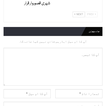
شہری قصوروار قرار
NEXT
PREV
جواب چھوڑیں
آپ کا ای میل ایڈریس شائع نہیں کیا جائے گا.