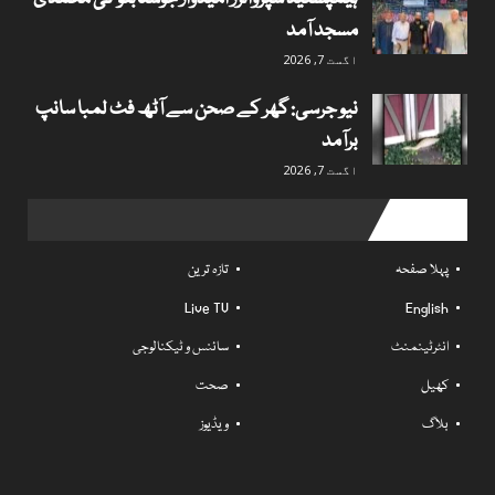
مسجد آمد
اگست 7, 2026
نیو جرسی: گھر کے صحن سے آٹھ فٹ لمبا سانپ
برآمد
اگست 7, 2026
Useful links
پہلا صفحہ
تازہ ترین
Live TV
English
انٹرٹینمنٹ
سائنس و ٹیکنالوجی
کھیل
صحت
بلاگ
ویڈیوز