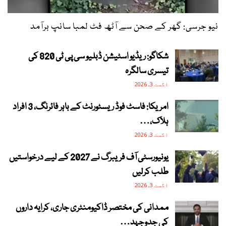
نیو جرسی: گھر کے صحن سے آٹھ فٹ لمبا سانپ برآمد
شکاگو: ریڈیو اسٹیشن ڈبلیو سی پی ٹی 820 کی
تیسری سالگرہ
اگست 3, 2026
امریکا: فاسٹ فوڈ ریسٹورنٹ کے باہر فائرنگ، 3 افراد
ہلاک،…
اگست 3, 2026
یونیورسٹی آف فریبرگ نے 2027 کے لیے درخواستیں
طلب کرلیں
اگست 3, 2026
ممدانی کی مختصر ڈاکیومنٹری جاری، کرایہ داروں
کی جدوجہد…