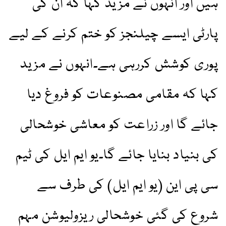
ہیں اور انہوں نے مزید کہا کہ ان کی
پارٹی ایسے چیلنجز کو ختم کرنے کے لیے
پوری کوشش کررہی ہے۔انہوں نے مزید
کہا کہ مقامی مصنوعات کو فروغ دیا
جائے گا اور زراعت کو معاشی خوشحالی
کی بنیاد بنایا جائے گا۔یو ایم ایل کی ٹیم
سی پی این (یو ایم ایل) کی طرف سے
شروع کی گئی خوشحالی ریزولیوشن مہم