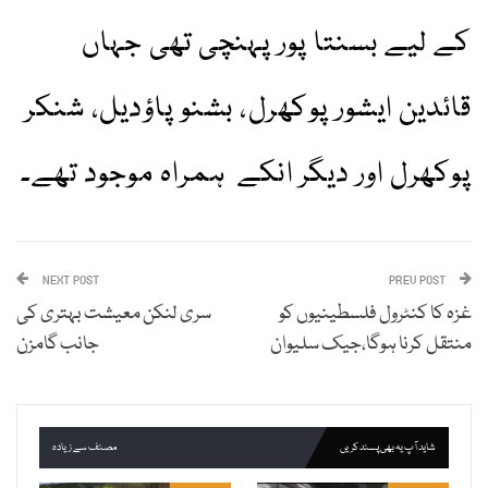
کے لیے بسنتا پور پہنچی تھی جہاں
قائدین ایشور پوکھرل، بشنو پاؤدیل، شنکر
پوکھرل اور دیگر انکے ہمراہ موجود تھے۔
NEXT POST
PREV POST
غزہ کا کنٹرول فلسطینیوں کو
سری لنکن معیشت بہتری کی
منتقل کرنا ہوگا،جیک سلیوان
جانب گامزن
شاید آپ یہ بھی پسند کریں
مصنف سے زیادہ