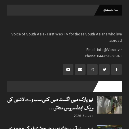
ہمارے متعلق
Voice of South Asia - First Web TV for those South Asians who live
abroad.
info@Vosa.tv
• Email:
• Phone: 844-698-6394
popular posts
نیویارک میں اگست میں کئی سب وے لائنوں کی
ویک اینڈ سروس متاثر…
اگست 8, 2026
ہیمپسٹیڈ سپروائزر امیدوار جوشنابلو کی محمدی