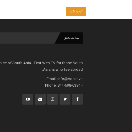
ہمارے متعلق
oice of South Asia - First Web TV for those South
Asians who live abroad.
info@Vosa.tv
• Email:
• Phone: 844-698-6394