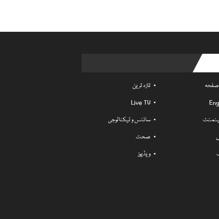
Usefu
 صفحہ
تازہ ترین
Live TV
Eng
ٹینمنٹ
سائنس و ٹیکنالوجی
ل
صحت
ویڈیوز