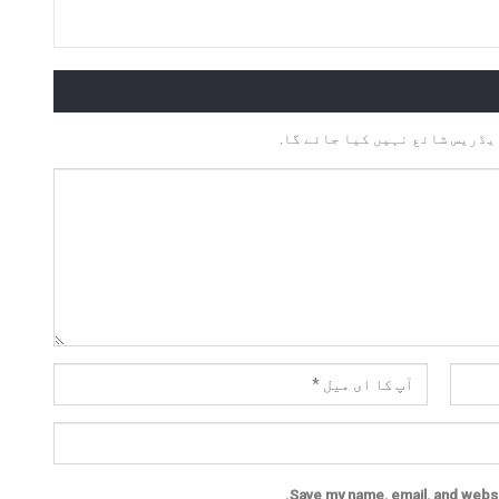
یڈریس شائع نہیں کیا جائے گا.
Save my name, email, and websit