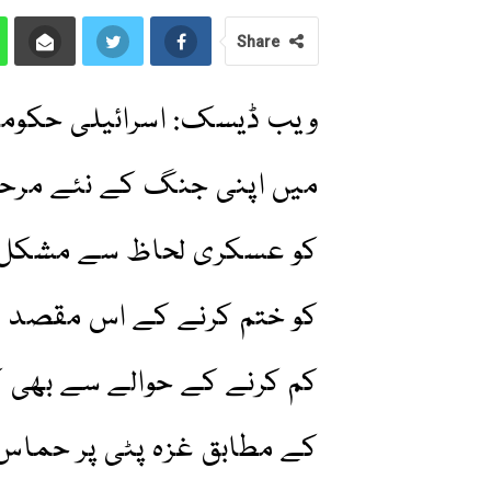
Share
ویب ڈیسک: اسرائیلی حکومتی
میں اپنی جنگ کے نئے مرحل
کو عسکری لحاظ سے مشکل ت
کو ختم کرنے کے اس مقصد می
کم کرنے کے حوالے سے بھی
کے مطابق غزہ پٹی پر حماس ک