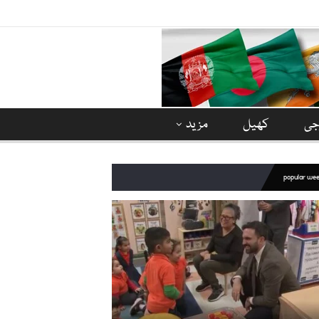
وجی
کھیل
مزید
popular we