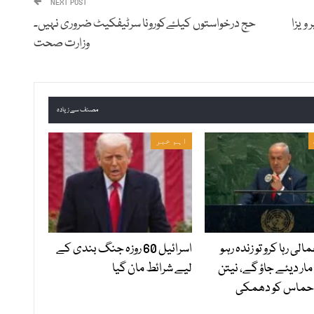
NEXT POST
 ویزا
حج درخواستوں کیلۓکورونا سرٹیفکیٹ ضروری نہیں۔
وزارت صحت
مصنف سے زیادہ
اہم خبر
الی رہا کرو تو زندہ رہو
اسرائیل 60 روزہ جنگ بندی کے
مار دیئے جاؤ گے، نیتن
لیے شرائط مان گیا
 حماس کو دھمکی