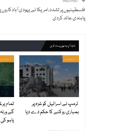
PREV POST
فلسطینیوں پر تشدد،امریکا نے یہودی آبادکاروں پر
پابندی عائد کردی
شاید آپ یہ بھی پسند کریں
انتخاب
انتخاب
ٹرمپ نے اسرائیل کو غزہ پر
تمام یرغم
بمباری روکنے کا حکم دے دیا
گے ورنہ 
یاہو کی