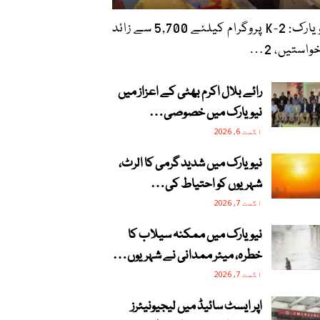
نیویارک: 2-K پروگرام کیلئے 5,700 سے زائد
واستیں، 2…
رائے بلال اکرم بھٹی کے اعزاز میں
نیویارک میں خصوصی…
اگست 6, 2026
نیویارک میں شدید گرمی کا الرٹ،
شہریوں کو احتیاط کی…
اگست 7, 2026
نیویارک میں ممکنہ سیلاب کا
خطرہ، میئر ممدانی نے شہریوں…
اگست 7, 2026
اپر ایسٹ سائیڈ میں لیجیونیئرز