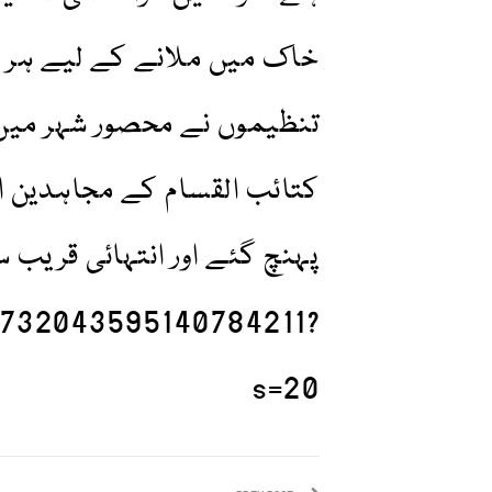
خاک میں ملانے کے لیے ہر
تنظیموں نے محصور شہر میں ا
کتائب القسام کے مجاہدین ا
پہنچ گئے اور انتہائی قریب 
1732043595140784211?
s=20