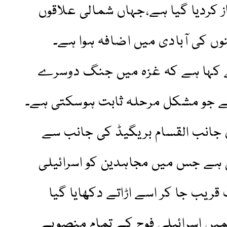
 کردیا گیا ہے،جہاں شمالی علاقوں
 پناہ گزینوں کی آبادی میں اضافہ ہوا ہے۔
ے کہا ہے کہ غزہ میں جنگ دوسرے
 جو مشکل مرحلہ ثابت ہوسکتی ہے۔
ی جانب القسام بریگیڈ کی جانب سے
 ہے جس میں مجاہدین کو اسرائیلی
ریب جا کر اسے اڑاتے دکھایا گیا
یں اسرائیلی فوج کے تمام منصوبے