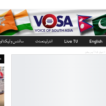
English
Live TV
انٹرٹینمنٹ
سائنس و ٹیکنال
رائیل کاآپریشن
ek