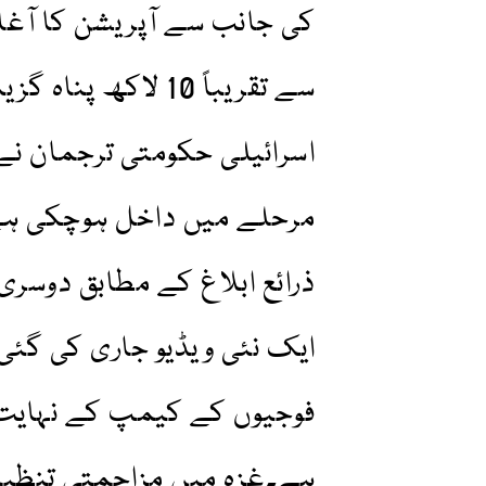
کی جانب سے آپریشن کا آغاز
سے تقریباً 10 لاکھ
اسرائیلی حکومتی ترجمان ن
مرحلے میں داخل ہوچکی ہے
ذرائع ابلاغ کے مطابق دوسر
ایک نئی ویڈیو جاری کی گئی
فوجیوں کے کیمپ کے نہایت ق
ہے۔غزہ میں مزاحمتی تنظیم