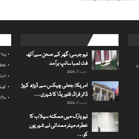
l links
popular posts
نیو جرسی: گھر کے صحن سے آٹھ
پہلا
فٹ لمبا سانپ برآمد
lish
V
اگست 7, 2026
انٹر
امریکا: جعلی چیکس سے ڈیڑھ کروڑ
کھی
ڈالر فراڈ، فلوریڈا کا شہری…
بلاگ
اگست 7, 2026
نیویارک میں ممکنہ سیلاب کا
خطرہ، میئر ممدانی نے شہریوں
کو…