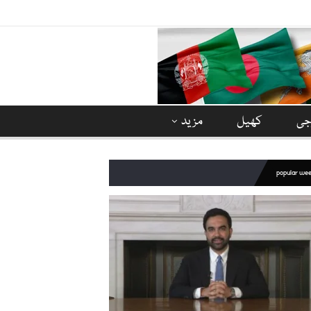
وجی
کھیل
مزید
popular we