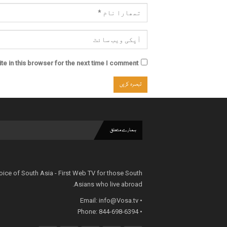
e in this browser for the next time I comment.
ہمارے متعلق
oice of South Asia - First Web TV for those South
Asians who live abroad.
info@Vosa.tv
• Email:
• Phone: 844-698-6394