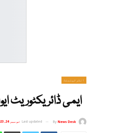
انٹرٹینمنٹ
ایمی ڈائریکٹوریٹ ایوا
Last updated
نومبر 24, 2023
By
News Desk