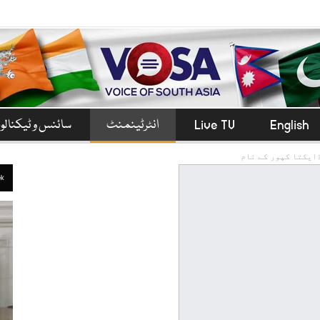
English
Live TV
انٹرٹینمنٹ
سائنس و ٹیکنال
ایکتا کپور کے نام
ek