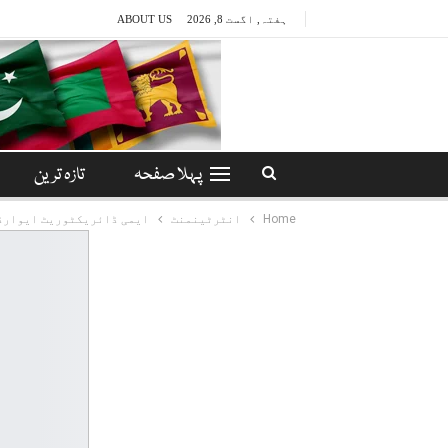
ہفتہ, اگست 8, 2026
ABOUT US
پہلا صفحہ
تازہ ترین
Home
انٹرٹینمنٹ
ایمی ڈائریکٹوریٹ ایوارڈ