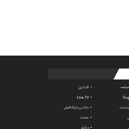
Usefu
 صفحہ
تازہ ترین
Live TV
Eng
ٹینمنٹ
سائنس و ٹیکنالوجی
ل
صحت
ویڈیوز