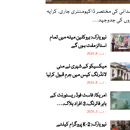
انی کی مختصر ڈاکیومنٹری جاری، کرایہ
روں کی جدوجہد…
نیویارک: بروکلین میلہ میں تمام
اسٹالز مفت ہوں گے
اگست 8, 2026
میکسیکو کے شہری نے منی
لانڈرنگ کیس میں جرم قبول کرلیا
اگست 8, 2026
امریکا: فاسٹ فوڈ ریسٹورنٹ کے
باہر فائرنگ، 3 افراد ہلاک،…
اگست 3, 2026
نیویارک: 2-K پروگرام کیلئے