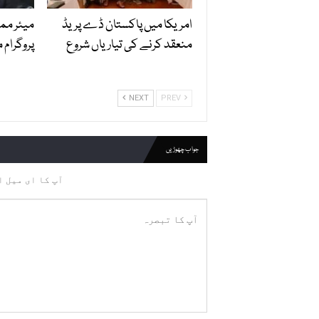
امریکا میں پاکستان ڈے پریڈ
منعقد کرنے کی تیاریاں شروع
پروگرام 
NEXT
PREV
جواب چھوڑیں
آپ کا ای میل ا