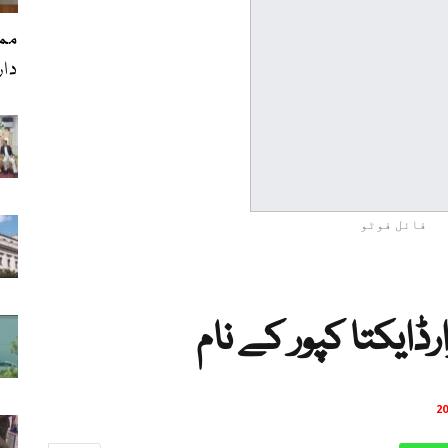
ممد
دا
فائل فوٹو
رڈایکتا کپور کے نام