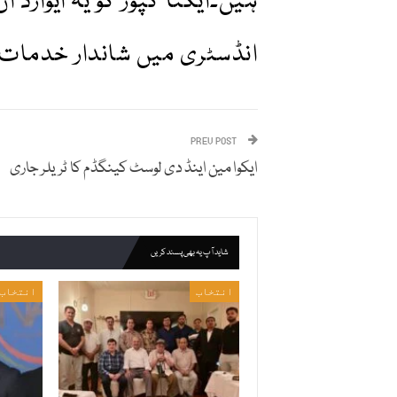
ہیں۔ایکتا کپور کو یہ ایوارڈ ا
انڈسٹری میں شاندار خدمات 
PREV POST
ایکوا مین اینڈ دی لوسٹ کینگڈم کا ٹریلر جاری
شاید آپ یہ بھی پسند کریں
انتخاب
انتخاب