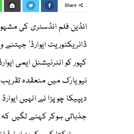
Share
انڈین فلم انڈسٹری کی مشہور ڈ
ڈائریکٹوریٹ ایوارڈ‘ جیتنے 
کپور کو انٹرنیشنل ایمی ایوار
نیویارک میں منعقدہ تقریب م
دیپیکا چوپڑا نے انہیں ایوارڈ
جذباتی ہوکر کہنے لگیں کہ وہ