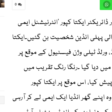
0
ائریکٹر ایکتا کپور ’انٹرنیشنل ایمی
والی پہلی انڈین شخصیت بن گئیں۔ایکتا
ڈ، ورلڈ ٹیلی وژن فیسٹیول کے موقع پر
یں دیا گیا ۔رنگا رنگ تقریب میں
 پیش کیا، اس موقع پر ایکتا کپور
 اپنے گھر انڈیا ایک ایمی لے کر آرہی