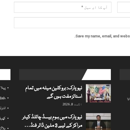
Save my name, email, and websit
l links
popular posts
نیویارک: بروکلین میلہ میں تمام
پہلا
اسٹالز مفت ہوں گے
lish
V
اگست 8, 2026
انٹر
نیویارک میں ہوم بیسڈ چائلڈ کیئر
کھی
مراکز کے لیے 3 ملین ڈالر فنڈ…
بلاگ