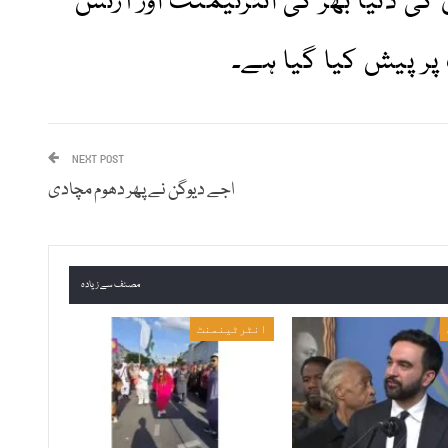
ن کی دنیا بھر کی انٹرٹیمنٹ اور آرٹس
پر پیش کیا گیا ہے۔
NEXT POST
اجے دیوگن نے پھر دھوم مچادی
مصنف سے زیادہ
انٹرٹینمنٹ