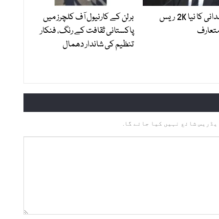
میئر ممدانی کا نیا 2K ریس
برلن کے کارنیول آف کلچرز میں
متعارف
پاکستانی ثقافت کے رنگ، فنکار
تنظیم کی شاندار دھمال
یڈریس شائع نہیں کیا جائے گا.