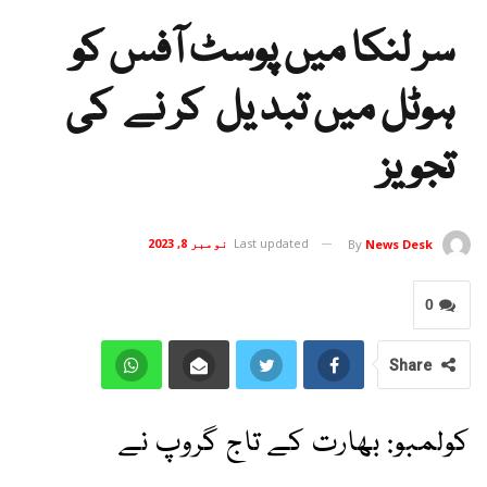
سر لنکا میں پوسٹ آفس کو
ہوٹل میں تبد یل کر نے کی
تجویز
Last updated
نومبر 8, 2023
By
News Desk
0
Share
کولمبو: بھارت کے تاج گروپ نے