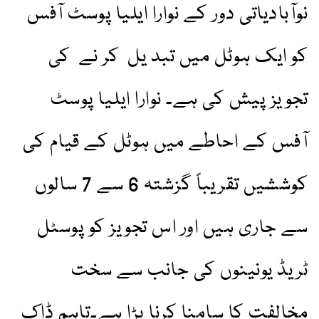
نوآبادیاتی دور کے نوارا ایلیا پوسٹ آفس
کو ایک ہوٹل میں تبد یل کر نے کی
تجویز پیش کی ہے۔ نوارا ایلیا پوسٹ
آفس کے احاطے میں ہوٹل کے قیام کی
کوششیں تقریباً گزشتہ 6 سے 7 سالوں
سے جاری ہیں اور اس تجویز کو پوسٹل
ٹریڈ یونینوں کی جانب سے سخت
مخالفت کا سامنا کرنا پڑا ہے۔تاہم ڈاک