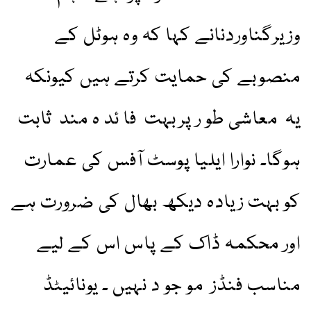
وزیرگناوردنانے کہا کہ وہ ہوٹل کے
منصوبے کی حمایت کرتے ہیں کیونکہ
یہ معاشی طو ر پربہت فا ئد ہ مند ثابت
ہوگا۔ نوارا ایلیا پوسٹ آفس کی عمارت
کو بہت زیادہ دیکھ بھال کی ضرورت ہے
اور محکمہ ڈاک کے پاس اس کے لیے
مناسب فنڈز مو جو د نہیں ۔ یونائیٹڈ