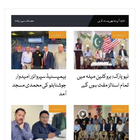
شاید آپ یہ بھی پسند کریں
مصنف سے زیادہ
انتخاب
انتخاب
نیویارک: بروکلین میلہ میں
ہیمپسٹیڈ سپروائزر امیدوار
تمام اسٹالز مفت ہوں گے
جوشنابلو کی محمدی مسجد
آمد
انتخاب
انتخاب