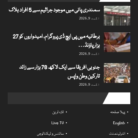
سمندری پانی میں موجود جراثیم سے 5 افراد ہلاک
اگست 9, 2026
برطانیہ میں پی ایچ ڈی پروگرام، امیدواروں کو 27
ہزار پاؤنڈ…
اگست 9, 2026
جنوبی افریقا سے ایک لاکھ 78 ہزار سے زائد
تارکین وطن واپس
اگست 9, 2026
Useful links
پہلا صفحہ
تازہ ترین
Live TV
English
انٹرٹینمنٹ
سائنس و ٹیکنالوجی