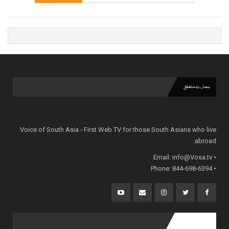
ہمارے متعلق
Voice of South Asia - First Web TV for those South Asians who live
abroad.
info@Vosa.tv
• Email:
• Phone: 844-698-6394
popular posts