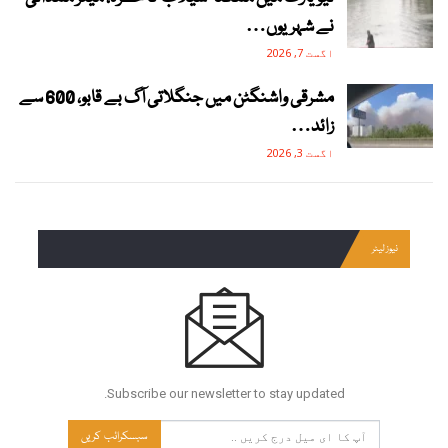
نے شہریوں…
اگست 7, 2026
مشرقی واشنگٹن میں جنگلاتی آگ بے قابو، 600 سے
زائد…
اگست 3, 2026
نیوز لیٹر
Subscribe our newsletter to stay updated.
سبسکرائب کریں