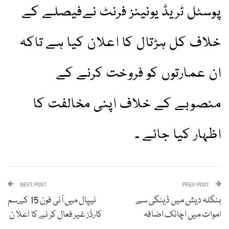
پوسٹل ٹریڈ یونینز فرنٹ نےفیصلے کے
خلاف کل ہڑتال کا اعلان کیا ہے تاکہ
ان عمارتوں کو فروخت کرنے کے
منصوبے کے خلاف اپنی مخالفت کا
اظہار کیا جائے ۔
NEXT POST
PREV POST
بنگلہ دیش میں ڈینگی سے
نیپال میں آئی فون 15 کےسم
اموات میں اچانک اضافہ
کارڈز غیر فعال کر نے کا اعلا ن