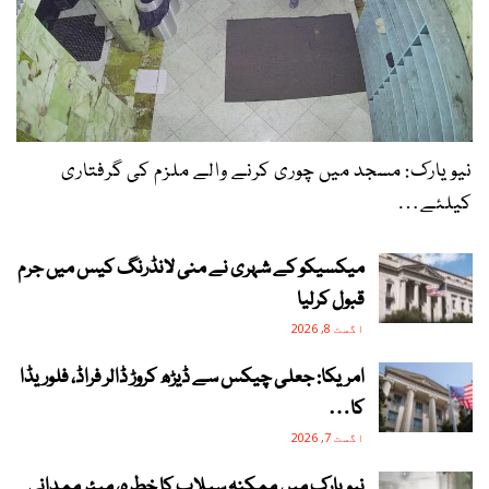
نیویارک: مسجد میں چوری کرنے والے ملزم کی گرفتاری
کیلئے…
میکسیکو کے شہری نے منی لانڈرنگ کیس میں جرم
قبول کرلیا
اگست 8, 2026
امریکا: جعلی چیکس سے ڈیڑھ کروڑ ڈالر فراڈ، فلوریڈا
کا…
اگست 7, 2026
نیویارک میں ممکنہ سیلاب کا خطرہ، میئر ممدانی