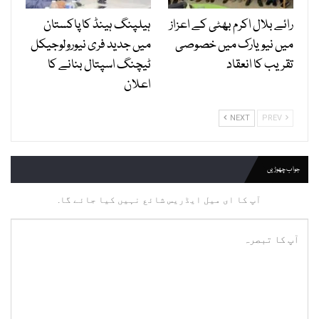
رائے بلال اکرم بھٹی کے اعزاز
ہیلپنگ ہینڈ کا پاکستان
میں نیویارک میں خصوصی
میں جدید فری نیورولوجیکل
تقریب کا انعقاد
ٹیچنگ اسپتال بنانے کا
اعلان
NEXT
PREV
جواب چھوڑیں
آپ کا ای میل ایڈریس شائع نہیں کیا جائے گا.