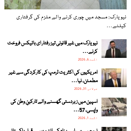
نیویارک: مسجد میں چوری کرنے والے ملزم کی گرفتاری
کیلئے…
نیویارک میں غیر قانونی تیز رفتار ای بائیکس فروخت
کرنے…
اگست 6, 2026
امریکیوں کی اکثریت ٹرمپ کی کارکردگی سے غیر
مطمئن، نیا…
جولائی 31, 2026
اسپین میں زبردستی گھسنے والے تارکینِ وطن کی
واپسی، 57…
اگست 1, 2026