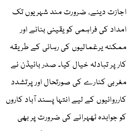
اجازت دینے، ضرورت مند شہریوں تک
امداد کی فراہمی کو یقینی بنانے اور
ممکنہ یرغمالیوں کی رہائی کے طریقہ
کار پر تبادلہ خیال کیا۔ صدر بائیڈن نے
مغربی کنارے کی صورتحال اور پرتشدد
کارروائیوں کے لیے انتہا پسند آباد کاروں
کو جوابدہ ٹھہرانے کی ضرورت پر بھی