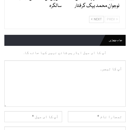
نوجوان محمد بیگ گرفتار
سالگرہ
NEXT
PREV
جواب چھوڑیں
آپ کا ای میل ایڈریس شائع نہیں کیا جائے گا.