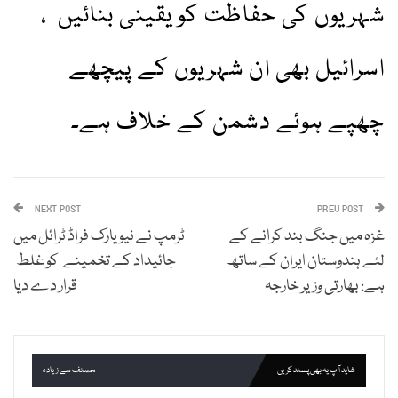
شہریوں کی حفاظت کو یقینی بنائیں ،
اسرائیل بھی ان شہریوں کے پیچھے
چھپے ہوئے دشمن کے خلاف ہے۔
NEXT POST
PREV POST
غزہ میں جنگ بند کرانے کے
ٹرمپ نے نیو یارک فراڈ ٹرائل میں
لئے ہندوستان ایران کے ساتھ
جائیداد کے تخمینے کو غلط
ہے: بھارتی وزیر خارجہ
قرار دے دیا
شاید آپ یہ بھی پسند کریں
مصنف سے زیادہ