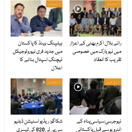
انتخاب
انتخاب
رائے بلال اکرم بھٹی کے اعزاز
ہیلپنگ ہینڈ کا پاکستان
میں نیویارک میں خصوصی
میں جدید فری نیورولوجیکل
تقریب کا انعقاد
ٹیچنگ اسپتال بنانے کا
اعلان
اہم خبر
انتخاب
نیوجرسی:سیاسی پناہ کے
شکاگو: ریڈیو اسٹیشن ڈبلیو
انٹرویو سے قبل پاکستانی
سی پی ٹی 820 کی تیسری