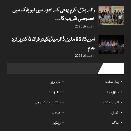
رائے بلال اکرم بھٹی کے اعزاز میں نیویارک میں
خصوصی تقریب کا…
اگست 6, 2026
امریکا: 95 ملین ڈالر میڈیکیئر فراڈ، ڈاکٹر پر فردِ
جرم
اگست 6, 2026
Useful links
پہلا صفحہ
تازہ ترین
Live TV
English
انٹرٹینمنٹ
سائنس و ٹیکنالوجی
کھیل
صحت
بلاگ
ویڈیوز