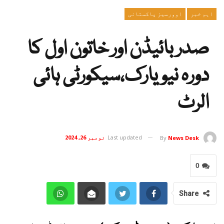
اہم خبر
اوورسیز پاکستانی
صدر بائیڈن اور خاتون اول کا
دورہ نیویارک،سیکورٹی ہائی
الرٹ
Last updated
نومبر 26, 2024
By
News Desk
0
Share