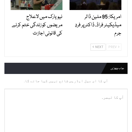
امریکا: 95 ملین ڈالر
نیویارک میں لاعلاج
میڈیکیئر فراڈ، ڈاکٹر پر فردِ
مریضوں کو زندگی ختم کرنے
جرم
کی قانونی اجازت
NEXT
PREV
جواب چھوڑیں
آپ کا ای میل ایڈریس شائع نہیں کیا جائے گا.