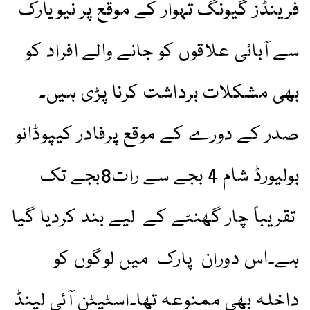
فرینڈز گیونگ تہوار کے موقع پر نیویارک
سے آبائی علاقوں کو جانے والے افراد کو
بھی مشکلات برداشت کرنا پڑی ہیں۔
صدر کے دورے کے موقع پرفادر کیپوڈانو
بولیورڈ شام 4 بجے سے رات8بجے تک
تقریباً چار گھنٹے کے لیے بند کردیا گیا
ہے۔اس دوران پارک میں لوگوں کو
داخلہ بھی ممنوعہ تھا۔اسٹیٹن آئی لینڈ