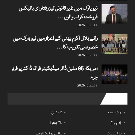
نیویارک میں غیر قانونی تیز رفتار ای بائیکس
فروخت کرنے والوں…
اگست 6, 2026
رائے بلال اکرم بھٹی کے اعزاز میں نیویارک میں
خصوصی تقریب کا…
اگست 6, 2026
امریکا: 95 ملین ڈالر میڈیکیئر فراڈ، ڈاکٹر پر فردِ
جرم
اگست 6, 2026
Useful links
پہلا صفحہ
تازہ ترین
Live TV
English
انٹرٹینمنٹ
سائنس و ٹیکنالوجی