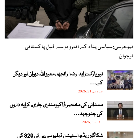
نیوجرسی:سیاسی پناہ کے انٹرویو سے قبل پاکستانی
نوجوان…
نیویارک: زاہد رضا رانجھا، معیز اللہ دیوان اور دیگر
کے…
جولائی 31, 2026
ممدانی کی مختصر ڈاکیومنٹری جاری، کرایہ داروں
کی جدوجہد…
اگست 5, 2026
شکاگو: ریڈیو اسٹیشن ڈبلیو سی پی ٹی 820 کی