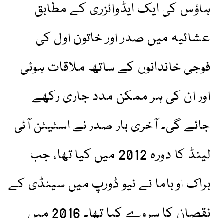
ہاؤس کی ایک ایڈوائزری کے مطابق
عشائیہ میں صدر اور خاتون اول کی
فوجی خاندانوں کے ساتھ ملاقات ہوئی
اور ان کی ہر ممکن مدد جاری رکھے
جائے گی۔ آخری بار صدر نے اسٹیٹن آئی
لینڈ کا دورہ 2012 میں کیا تھا، جب
براک اوباما نے نیو ڈورپ میں سینڈی کے
نقصان کا سروے کیا تھا۔ 2016 میں