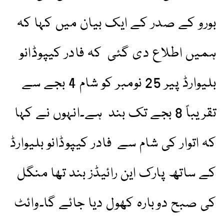
بورو کے صدر کے ایک بیان میں کہا کہ
ہمیں اطلاع دی گئی کہ فادر کیپوڈانو
بلیوارڈ پیر 25 نومبر کو شام 4 بجے سے
تقریباً 8 بجے تک بند ہے۔انہوں نے کہا
کہ اتوار کی شام سے فادر کیپوڈانو بلیوارڈ
کے ساتھ پارک این رائیڈز بند تھا منگل
کی صبح دوبارہ کھول دیا جائے گا۔وائٹ