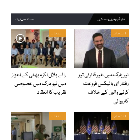
شاید آپ یہ بھی پسند کریں
مصنف سے زیادہ
انتخاب
انتخاب
نیویارک میں غیر قانونی تیز
رائے بلال اکرم بھٹی کے اعزاز
رفتار ای بائیکس فروخت
میں نیویارک میں خصوصی
کرنے والوں کے خلاف
تقریب کا انعقاد
کارروائی
انتخاب
انتخاب