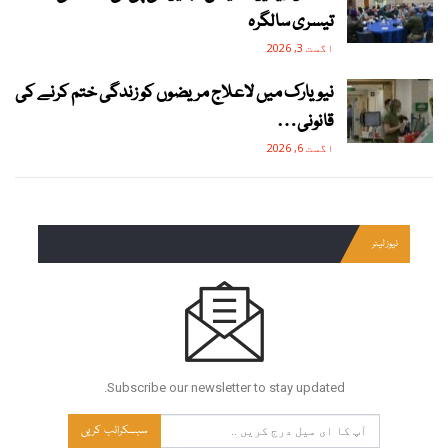
تیسری سالگرہ
اگست 3, 2026
نیویارک میں لاعلاج مریضوں کو زندگی ختم کرنے کی
قانونی…
اگست 6, 2026
نیوز لیٹر
Subscribe our newsletter to stay updated.
سبسکرائب کریں