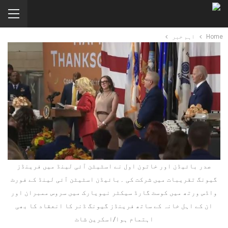
Home
اہم خبر
صدر بائیڈن اور خاتون اول نے اسٹیٹن آئی لینڈ میں فرینڈز
گیونگ تقریبات میں شرکت کی ۔بائیڈن اسٹیٹن آئی لینڈ کے فورٹ
واڈس ورتھ میں کوسٹ گارڈ سیکٹر نیویارک میں سروس ممبران اور
ان کے اہل خانہ کے ساتھ فرینڈز گیونگ ڈنر کا انعقاد کا بھی
اہتمام ہوا/اسکرین شاٹ