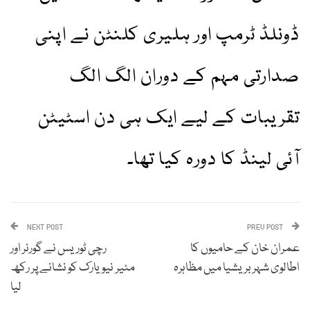
ڈونلڈ ٹرمپ اور ہلیری کلنٹن نے اپنی
صدارتی مہم کے دوران الگ الگ
تقریبات کے لیے ایک ہی دن اسٹیٹن
آئی لینڈ کا دورہ کیا تھا۔
NEXT POST
PREV POST
عمران خان کے حامیوں کا
رچی ٹوریس نے گورنر اور
اطالوی شہر بریشیا میں مظاہرہ
مئیر نیویارک کو نشانے پر رکھ
لیا