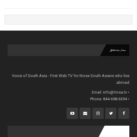
ہمارے متعلق
Voice of South Asia - First Web TV for those South Asians who live
abroad.
info@Vosa.tv
• Email:
• Phone: 844-698-6394
popular posts