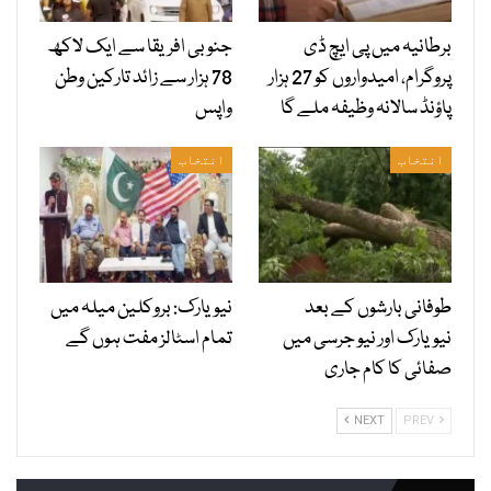
برطانیہ میں پی ایچ ڈی
جنوبی افریقا سے ایک لاکھ
پروگرام، امیدواروں کو 27 ہزار
78 ہزار سے زائد تارکین وطن
پاؤنڈ سالانہ وظیفہ ملے گا
واپس
انتخاب
انتخاب
طوفانی بارشوں کے بعد
نیویارک: بروکلین میلہ میں
نیویارک اور نیو جرسی میں
تمام اسٹالز مفت ہوں گے
صفائی کا کام جاری
NEXT
PREV