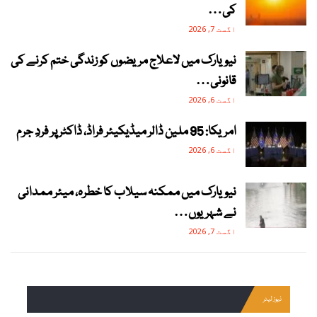
کی…
اگست 7, 2026
نیویارک میں لاعلاج مریضوں کو زندگی ختم کرنے کی
قانونی…
اگست 6, 2026
امریکا: 95 ملین ڈالر میڈیکیئر فراڈ، ڈاکٹر پر فردِ جرم
اگست 6, 2026
نیویارک میں ممکنہ سیلاب کا خطرہ، میئر ممدانی
نے شہریوں…
اگست 7, 2026
نیوز لیٹر