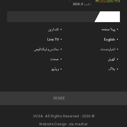
اگست 9, 2026
Useful links
پہلا صفحہ
تازہ ترین
Live TV
English
انٹرٹینمنٹ
سائنس و ٹیکنالوجی
کھیل
صحت
بلاگ
ویڈیوز
HOME
© 2026 - VOSA. All Rights Reserved.
Website Design:
zia mazhar