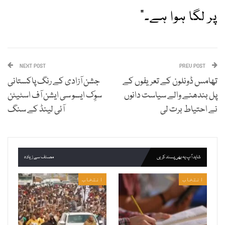
پر لگا ہوا ہے۔”
NEXT POST
PREV POST
تھامس ڈونلون کے تعریفوں کے
جشن آزادی کے رنگ پاکستانی
پل بندھنے والے سیاست دانوں
سوِک ایسو سی ایشن آف اسٹیٹن
نے احتیاط برت لی
آئی لینڈ کے سنگ
شاید آپ یہ بھی پسند کریں
مصنف سے زیادہ
انتخاب
انتخاب