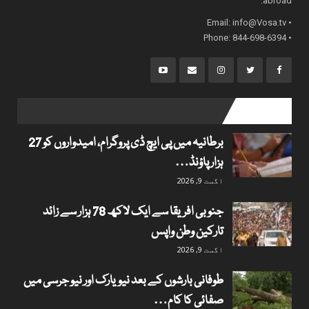
abroad.
info@Vosa.tv
• Email:
• Phone: 844-698-6394
popular posts
برطانیہ میں پی ایچ ڈی پروگرام، امیدواروں کو 27
ہزار پاؤنڈ…
اگست 9, 2026
جنوبی افریقا سے ایک لاکھ 78 ہزار سے زائد
تارکین وطن واپس
اگست 9, 2026
طوفانی بارشوں کے بعد نیویارک اور نیو جرسی میں
صفائی کا کام…