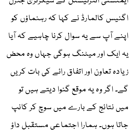
ایمنسٹی انٹرنیشنل کے سیکرٹری جنرل
اگنیس کالمارڈ نے کہا کہ رہنماؤں کو
اپنے آپ سے یہ سوال کرنا چاہیے کہ آیا
یہ ایک اور میٹنگ ہوگی جہاں وہ محض
زیادہ تعاون اور اتفاق رائے کی بات کریں
گے۔ اگر وہ یہ موقع گنوا دیتے ہیں تو
میں نتائج کے بارے میں سوچ کر کانپ
جاتا ہوں۔ ہمارا اجتماعی مستقبل داؤ