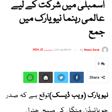
اسمبلی میں شرکت کے لیے
عالمی رہنما نیویارک میں
جمع
Last updated
ستمبر 23, 2024
By
News Desk
0
Share
نیویارک (ویب ڈیسک)
توقع ہے کہ صدر
جو بائیڈن منگل کی صبح جنرل