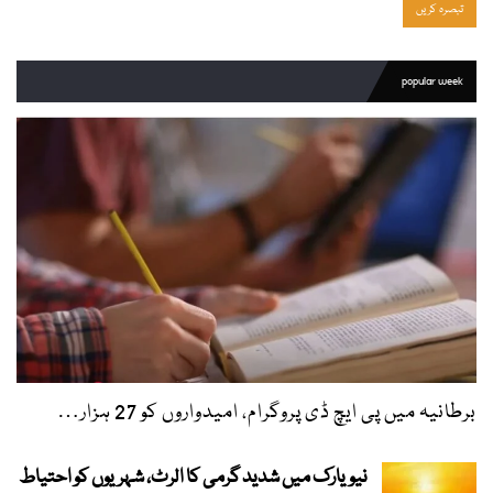
popular week
برطانیہ میں پی ایچ ڈی پروگرام، امیدواروں کو 27 ہزار…
نیویارک میں شدید گرمی کا الرٹ، شہریوں کو احتیاط