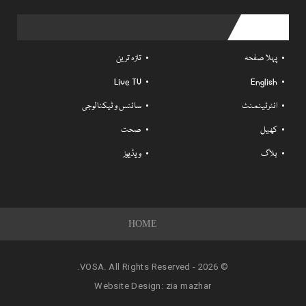
Useful links
پہلا صفحہ
تازہ ترین
Live TV
English
انٹرٹینمنٹ
سائنس و ٹیکنالوجی
کھیل
صحت
بلاگ
ویڈیوز
HOME
© 2026 - VOSA. All Rights Reserved.
Website Design:
zia mazhar