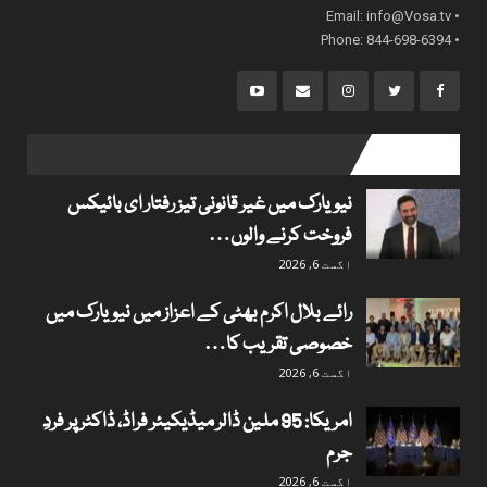
info@Vosa.tv
• Email:
• Phone: 844-698-6394
popular posts
نیویارک میں غیر قانونی تیز رفتار ای بائیکس
فروخت کرنے والوں…
اگست 6, 2026
رائے بلال اکرم بھٹی کے اعزاز میں نیویارک میں
خصوصی تقریب کا…
اگست 6, 2026
امریکا: 95 ملین ڈالر میڈیکیئر فراڈ، ڈاکٹر پر فردِ
جرم
اگست 6, 2026