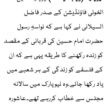
الخوئی فاؤنڈیشن کے صدر فاضل
السیلانی نے کہا ہے کہ نواسہِ رسول
حضرت امام حسین کی قربانی کے مقصد
کو زندہ رکھنے کا طریقہ یہی ہے کہ ان
کے فلسفے کو زندگی کے ہر شعبے میں
یاد رکھا جائے،وہ نیویارک میں سالانہ
مجلس سے خطاب کررہے تھے۔عاشورہ