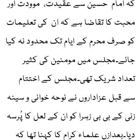
کہ امام حسین سے عقیدت، موودت اور
محبت کا تقاضا ہے کہ ان کی تعلیمات
کو صرف محرم کے ایام تک محدود نہ کیا
جائے۔مجلس میں مومنین کی کثیر
تعداد شریک تھی۔مجلس کے اختتام
سے قبل عزاداروں نے نوحہ خوانی و سینہ
زنی کے بی بی زہرا کو ان کے لعل کا پُرسہ
دیا۔بعدازں علماء کرام کا کہنا تھا کہ