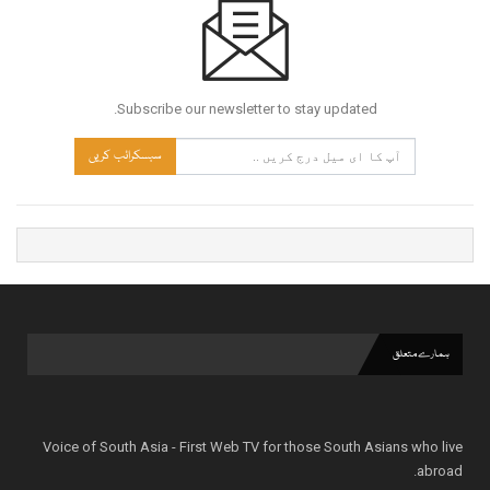
Subscribe our newsletter to stay updated.
سبسکرائب کریں
ہمارے متعلق
Voice of South Asia - First Web TV for those South Asians who live
abroad.