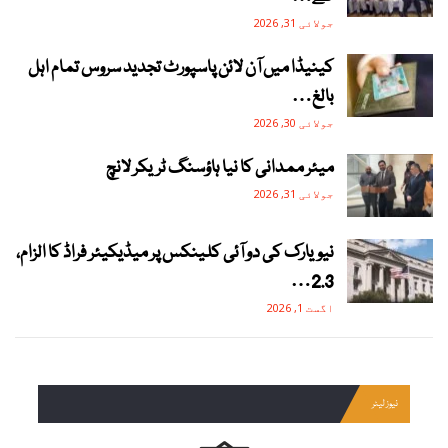
جولائی 31, 2026
کینیڈا میں آن لائن پاسپورٹ تجدید سروس تمام اہل
بالغ…
جولائی 30, 2026
میئر ممدانی کا نیا ہاؤسنگ ٹریکر لانچ
جولائی 31, 2026
نیویارک کی دو آئی کلینکس پر میڈیکیئر فراڈ کا الزام،
2.3…
اگست 1, 2026
نیوز لیٹر