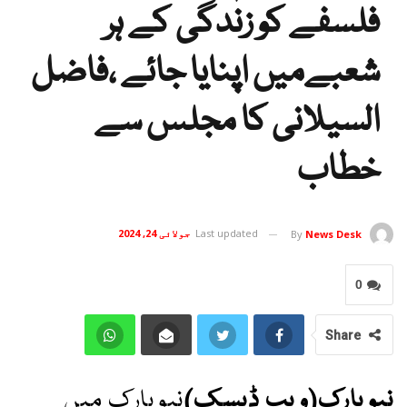
فلسفے کو زندگی کے ہر
شعبےمیں اپنایا جائے ،فاضل
السیلانی کا مجلس سے
خطاب
Last updated
جولائی 24, 2024
By
News Desk
0
Share
نیویارک(ویب ڈیسک)
نیویارک میں