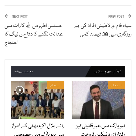
NEXT POST
PREV POST
سیاہ فام اور لاطینی افراد کی بے
جسٹس اطہر من اللہ کا رات میں
روزگاری میں 30 فیصد کمی
عدالت لگنے کا دفاع،ن لیگ کا
احتجاج
شاید آپ یہ بھی پسند کریں
مصنف سے زیادہ
انتخاب
انتخاب
نیویارک میں غیر قانونی تیز
رائے بلال اکرم بھٹی کے اعزاز
رفتار ای بائیکس فروخت
میں نیویارک میں خصوصی