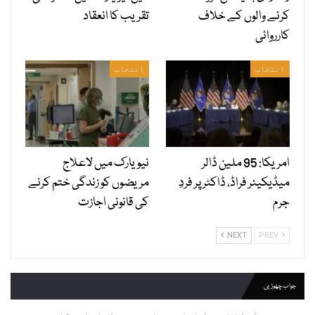
کرنے والوں کے خلاف
تقریب کا انعقاد
کارروائی
انتخاب
انتخاب
امریکا: 95 ملین ڈالر
نیویارک میں لاعلاج
میڈیکیئر فراڈ، ڈاکٹر پر فردِ
مریضوں کو زندگی ختم کرنے
جرم
کی قانونی اجازت
NEXT
PREV
جواب چھوڑیں