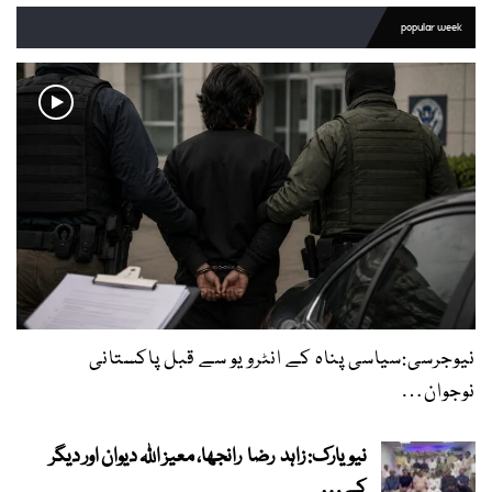
popular week
نیوجرسی:سیاسی پناہ کے انٹرویو سے قبل پاکستانی
نوجوان…
نیویارک: زاہد رضا رانجھا، معیز اللہ دیوان اور دیگر
کے…