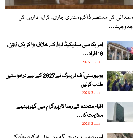
ممدانی کی مختصر ڈاکیومنٹری جاری، کرایہ داروں کی
جدوجہد…
امریکا میں میڈیکیڈ فراڈ کے خلاف بڑا کریک ڈاؤن،
19 افراد…
اگست 5, 2026
یونیورسٹی آف فریبرگ نے 2027 کے لیے درخواستیں
طلب کرلیں
اگست 3, 2026
اقوام متحدہ کے رضاکار پروگرام میں گھر بیٹھے
ملازمت کا…
اگست 3, 2026
اسپین میں زبردستی گھسنے والے تارکینِ وطن کی