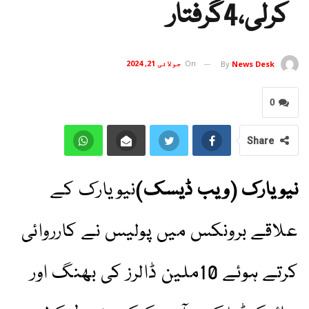
کرلی،4گرفتار
On
جولائی 21, 2024
By
News Desk
0
Share
نیویارک (ویب ڈیسک)
نیویارک کے
علاقے برونکس میں پولیس نے کارروائی
کرتے ہوئے 10ملین ڈالرز کی بھنگ اور