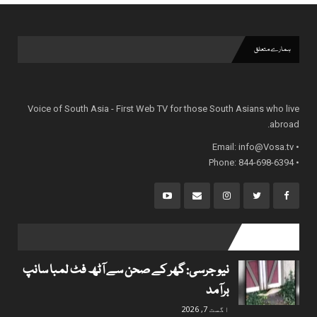
ہمارے متعلق
Voice of South Asia - First Web TV for those South Asians who live
abroad.
info@Vosa.tv
• Email:
• Phone: 844-698-6394
popular posts
نیو جرسی: گھر کے صحن سے آٹھ فٹ لمبا سانپ
برآمد
اگست 7, 2026