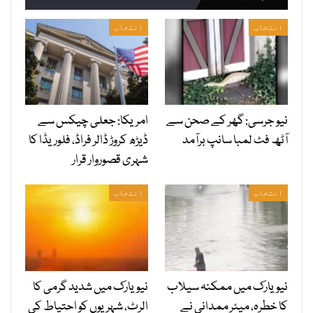
انتخاب
انتخاب
نیو جرسی: گھر کے صحن سے
امریکا: جعلی چیکس سے
آٹھ فٹ لمبا سانپ برآمد
ڈیڑھ کروڑ ڈالر فراڈ، فلوریڈا کا
شہری قصوروار قرار
انتخاب
انتخاب
نیویارک میں ممکنہ سیلاب
نیویارک میں شدید گرمی کا
کا خطرہ، میئر ممدانی نے
الرٹ، شہریوں کو احتیاط کی