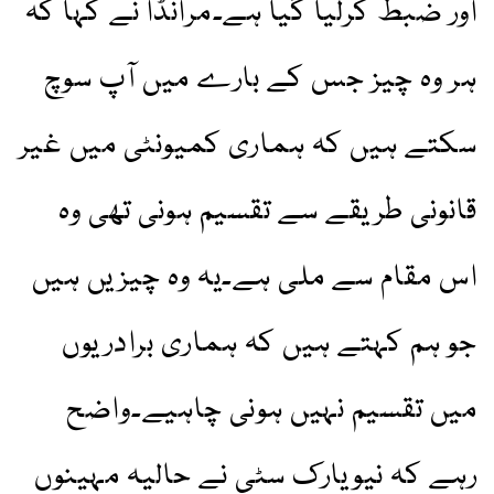
اور ضبط کرلیا گیا ہے۔مرانڈا نے کہا کہ
ہر وہ چیز جس کے بارے میں آپ سوچ
سکتے ہیں کہ ہماری کمیونٹی میں غیر
قانونی طریقے سے تقسیم ہونی تھی وہ
اس مقام سے ملی ہے۔یہ وہ چیزیں ہیں
جو ہم کہتے ہیں کہ ہماری برادریوں
میں تقسیم نہیں ہونی چاہیے۔واضح
رہے کہ نیویارک سٹی نے حالیہ مہینوں