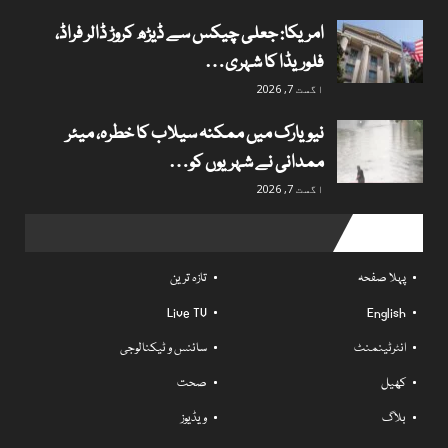
امریکا: جعلی چیکس سے ڈیڑھ کروڑ ڈالر فراڈ،
فلوریڈا کا شہری…
اگست 7, 2026
نیویارک میں ممکنہ سیلاب کا خطرہ، میئر
ممدانی نے شہریوں کو…
اگست 7, 2026
Useful links
پہلا صفحہ
تازہ ترین
Live TV
English
انٹرٹینمنٹ
سائنس و ٹیکنالوجی
کھیل
صحت
بلاگ
ویڈیوز