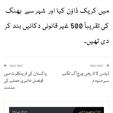
میں کریک ڈاؤن کیا اور شہر سے بھنگ
کی تقریباً 500 غیر قانونی دکانیں بند کر
دی تھیں۔
NEXT POST
PREV POST
ڈیلس کا تاریخی چرچ آگ لگنے
پاکستان کی فرینکفرٹ میں
سے منہدم
قونصل خانے پر حملے کی
مذمت
شاید آپ یہ بھی پسند کریں
مصنف سے زیادہ