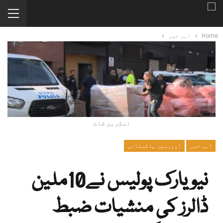
Home
اہم خبر
اسکرین شاٹ
اہم خبر
اوورسیز پاکستانی
نیویارک پولیس نے10ملین
ڈالرز کی منشیات ضبط