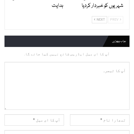
شہریوں کو خبردار کردیا
ہدایت
NEXT
PREV
جواب چھوڑیں
آپ کا ای میل ایڈریس شائع نہیں کیا جائے گا.