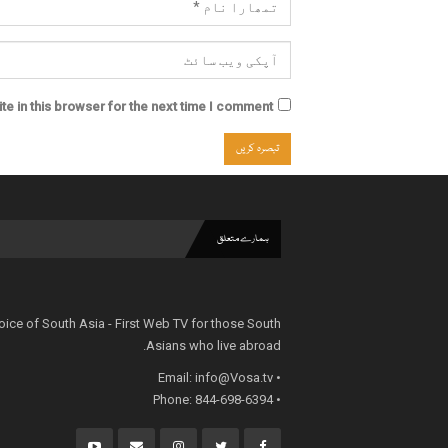
e in this browser for the next time I comment.
ہمارے متعلق
oice of South Asia - First Web TV for those South
Asians who live abroad.
info@Vosa.tv
• Email:
• Phone: 844-698-6394