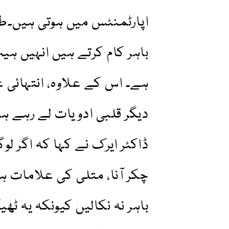
اپارٹمنٹس میں ہوتی ہیں۔طب
باہر کام کرتے ہیں انہیں ہی
ہے۔ اس کے علاوہ، انتہائی عمر
دیگر قلبی ادویات لے رہے 
ڈاکٹر ایرک نے کہا کہ اگر لو
چکر آنا، متلی کی علامات ہو
باہر نہ نکالیں کیونکہ یہ 