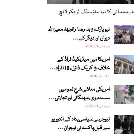
ر ممدانی کا نیا ہاؤسنگ ٹریکر لانچ
نیویارک: زاہد رضا رانجھا، معیز اللہ
دیوان اور دیگر کے…
جولائی 31, 2026
امریکا میں میڈیکیڈ فراڈ کے
خلاف بڑا کریک ڈاؤن، 19 افراد…
اگست 5, 2026
امریکی معاشی شرحِ نمو میں
سست روی، مہنگائی اور تجارتی…
جولائی 31, 2026
نیوجرسی:سیاسی پناہ کے انٹرویو
سے قبل پاکستانی نوجوان…