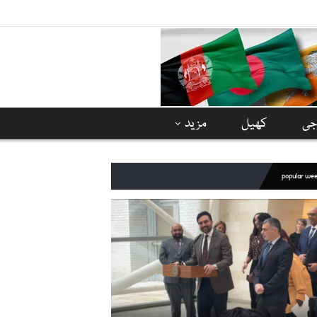
وجی
کھیل
مزید
popular we