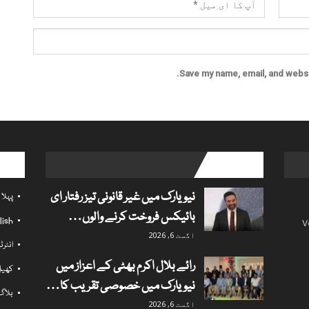
Save my name, email, and websit
l links
popular posts
نیویارک میں غیر قانونی تیز رفتار ای
پہلا
بائیکس فروخت کرنے والوں…
lish
V
اگست 6, 2026
انٹر
رائے بلال اکرم بھٹی کے اعزاز میں
کھی
نیویارک میں خصوصی تقریب کا…
بلاگ
اگست 6, 2026