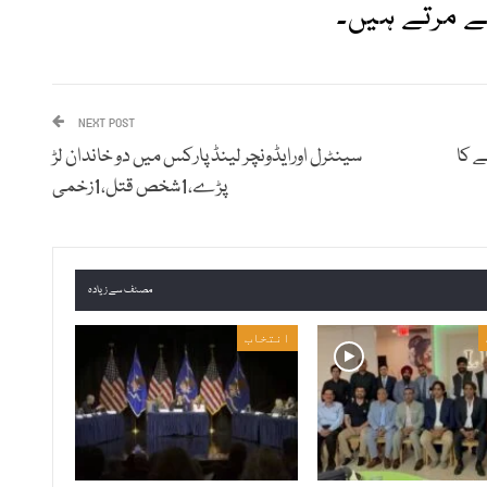
 مرتے ہیں۔
NEXT POST
 کا
سینٹرل اورایڈونچر لینڈ پارکس میں دو خاندان لڑ
پڑے،1شخص قتل،1زخمی
مصنف سے زیادہ
انتخاب