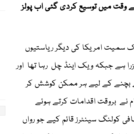
کے وقت میں توسیع کردی گئی اب پولز
ک سمیت امریکا کی دیگر ریاستیوں
را ہے جبکہ ویک اینڈ چل رہا تھا اور
 بچنے کے لیے ہر ممکن کوشش کر
 نے بروقت اقدامات کرتے ہوئے
ی اسکولوں میں 44 اضافی کولنگ سینٹرز قائم کیے جو رواں