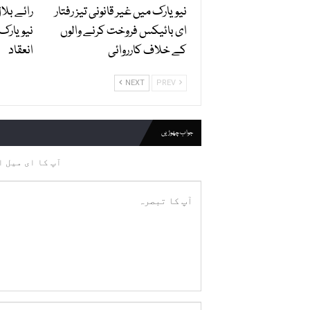
نیویارک میں غیر قانونی تیز رفتار
رائے بلا
ای بائیکس فروخت کرنے والوں
نیویارک
کے خلاف کارروائی
انعقاد
NEXT
PREV
جواب چھوڑیں
آپ کا ای میل ا