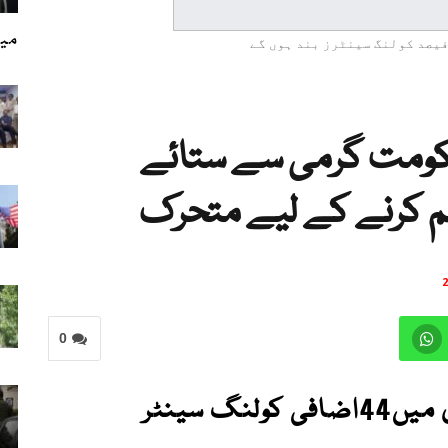
میئ
کومت گرمی سے ستائے
ہم کرنے کے لیے متحرک
0
نیویارک کے سرکاری اسکولوں میں44اضافی کولنگ سینٹر