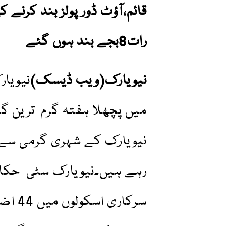
قائم،آؤٹ ڈور پولز بند کرنے 
رات8بجے بند ہوں گئے
نیویارک(ویب ڈیسک)
نیویار
میں پچھلا ہفتہ گرم ترین گز
نیویارک کے شہری گرمی سے
رہے ہیں۔نیویارک سٹی حکام
سرکار