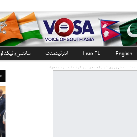
English
Live TV
انٹرٹینمنٹ
سائنس و ٹیکنال
ے ستائے شہریوں کو راحت فراہم کرنے کے لیے متحرک
ek