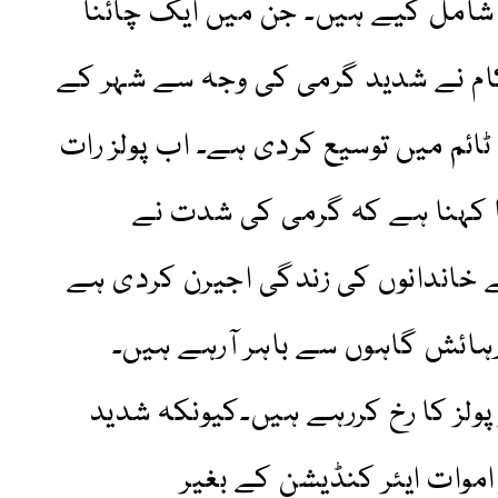
امل کیے ہیں۔ جن میں ایک چائنا
ام نے شدید گرمی کی وجہ سے شہر کے
 ٹائم میں توسیع کردی ہے۔ اب پولز رات
کا کہنا ہے کہ گرمی کی شدت نے
 خاندانوں کی زندگی اجیرن کردی ہے
رہائش گاہوں سے باہر آرہے ہیں۔
پولز کا رخ کررہے ہیں۔کیونکہ شدید
اموات ایئر کنڈیشن کے بغیر