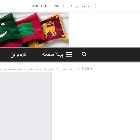
جمعرات, اگست 6, 2026
ABOUT US
پہلا صفحہ
تازہ ترین
Home
اہم خبر
نیویارک کی شہری حکومت گرمی س