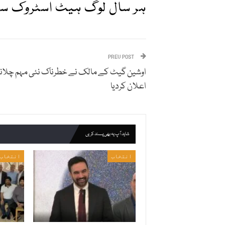
ہر سال لوگ ہیٹ اسٹروک سے
PREV POST
اوشین گیٹ کے مالک نے خطرناک نئی مہم چلانے
اعلان کردیا
شاید آپ یہ بھی پسند کریں
انتخاب
انتخاب