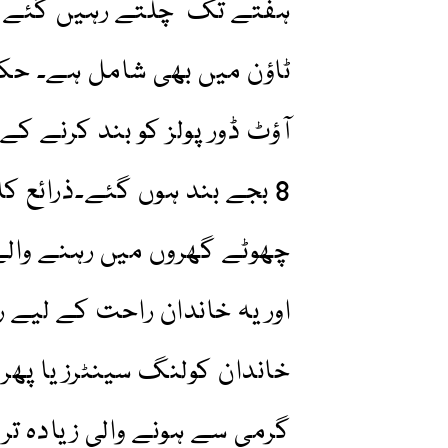
ہفتے تک چلتے رہیں گئے ش
ٹاؤن میں بھی شامل ہے۔ حک
آؤٹ ڈور پولز کو بند کرنے کے
8 بجے بند ہوں گئے۔ذرائع 
چھوٹے گھروں میں رہنے والے
اور یہ خاندان راحت کے لیے 
خاندان کولنگ سینٹرز یا پھر 
گرمی سے ہونے والی زیادہ تر 