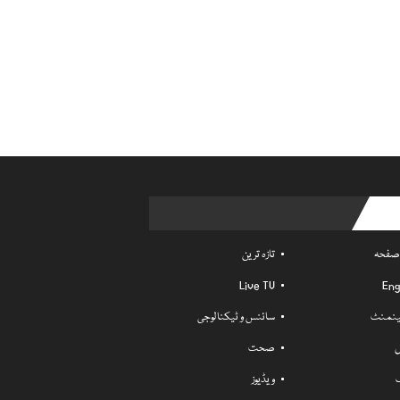
Usefu
 صفحہ
تازہ ترین
Live TV
Eng
ٹینمنٹ
سائنس و ٹیکنالوجی
ل
صحت
ویڈیوز