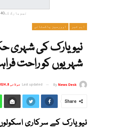
نیویارک کے40فیصد کولنگ سینٹرز بند ہوں گے
اہم خبر
اوورسیز پاکستانی
نیویارک کی شہری ح
شہریوں کو راحت فرا
Last updated
جولائی 8, 2024
By
News Desk
Share