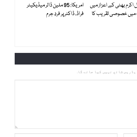
ل اکرم بھٹی کے اعزاز میں
امریکا: 95 ملین ڈالر میڈیکیئر
 میں خصوصی تقریب کا
فراڈ، ڈاکٹر پر فردِ جرم
یڈریس شائع نہیں کیا جائے گا.