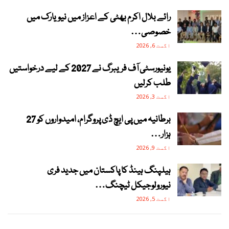
رائے بلال اکرم بھٹی کے اعزاز میں نیویارک میں
خصوصی…
اگست 6, 2026
یونیورسٹی آف فریبرگ نے 2027 کے لیے درخواستیں
طلب کرلیں
اگست 3, 2026
برطانیہ میں پی ایچ ڈی پروگرام، امیدواروں کو 27
ہزار…
اگست 9, 2026
ہیلپنگ ہینڈ کا پاکستان میں جدید فری
نیورولوجیکل ٹیچنگ…
اگست 5, 2026