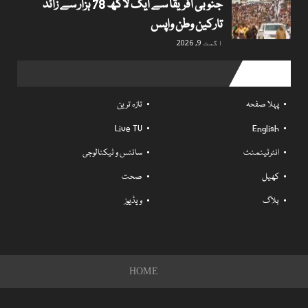
جنوبی افریقا سے ایک لاکھ 78 ہزار سے زائد
تارکین وطن واپس
اگست 9, 2026
Useful links
پہلا صفحہ
تازہ ترین
Live TV
English
انٹرٹینمنٹ
سائنس و ٹیکنالوجی
کھیل
صحت
بلاگ
ویڈیوز
HOME