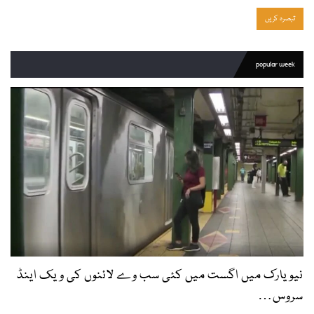
popular week
نیویارک میں اگست میں کئی سب وے لائنوں کی ویک اینڈ
سروس…