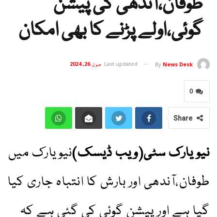
طوفان،آندھی کی پیشن
گوئی،اولے پڑنے کا بھی امکان
Last updated
جون 26, 2024
By
News Desk
0
Share
نیو یارک سٹی(ویب ڈیسک)
نیویارک میں
طوفان،آندھی اور بارش کا انتباہ جاری کیا
گیا ہے اور پیشن گوئی کی گئی ہے کہ