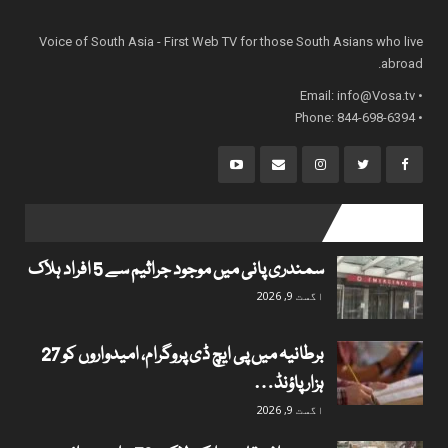
Voice of South Asia - First Web TV for those South Asians who live
abroad.
info@Vosa.tv
• Email:
• Phone: 844-698-6394
popular posts
سمندری پانی میں موجود جراثیم سے 5 افراد ہلاک
اگست 9, 2026
برطانیہ میں پی ایچ ڈی پروگرام، امیدواروں کو 27
ہزار پاؤنڈ…
اگست 9, 2026