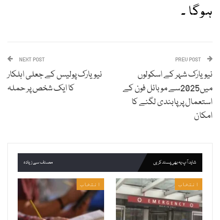
ہوگا ۔
NEXT POST
PREV POST
نیویارک شہر کے اسکولوں
نیویارک پولیس کے جعلی اہلکار
میں2025سے موبائل فون کے
کا ایک شخص پر حملہ
استعمال پر پابندی لگنے کا
امکان
شاید آپ یہ بھی پسند کریں
مصنف سے زیادہ
انتخاب
انتخاب