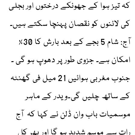
کہ تیز ہوا کے جھونکے درختوں اور بجلی
کی لائنوں کو نقصان پہنچا سکتے ہیں۔
آج: شام 5 بجے کے بعد بارش کا 30٪
امکان ہے۔ جزوی طور پر دھوپ ہو گی ۔
جنوب مغربی ہوائیں 21 میل فی گھنٹہ
کے ساتھ چلیں گی۔ویدر کے ماہر
موسمیات باب وان ڈلن نے کہا کہ آج
رات سے موسم شدید ہو گا اور پھر کل