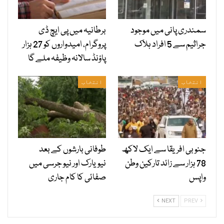
سمندری پانی میں موجود
برطانیہ میں پی ایچ ڈی
جراثیم سے 5 افراد ہلاک
پروگرام، امیدواروں کو 27 ہزار
پاؤنڈ سالانہ وظیفہ ملے گا
انتخاب
انتخاب
جنوبی افریقا سے ایک لاکھ
طوفانی بارشوں کے بعد
78 ہزار سے زائد تارکین وطن
نیویارک اور نیو جرسی میں
واپس
صفائی کا کام جاری
NEXT
PREV