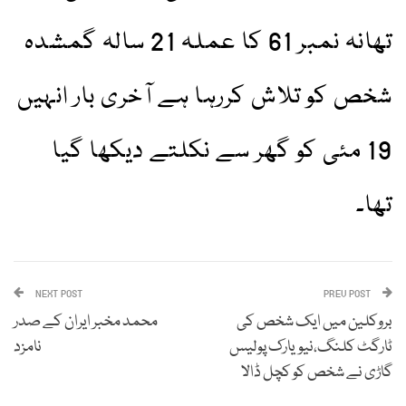
تھانہ نمبر 61 کا عملہ 21 سالہ گمشدہ
شخص کو تلاش کررہا ہے آخری بار انہیں
19 مئی کو گھر سے نکلتے دیکھا گیا
تھا۔
NEXT POST
PREV POST
بروکلین میں ایک شخص کی
محمد مخبر ایران کے صدر
ٹارگٹ کلنگ،نیویارک پولیس
نامزد
گاڑی نے شخص کو کچل ڈالا