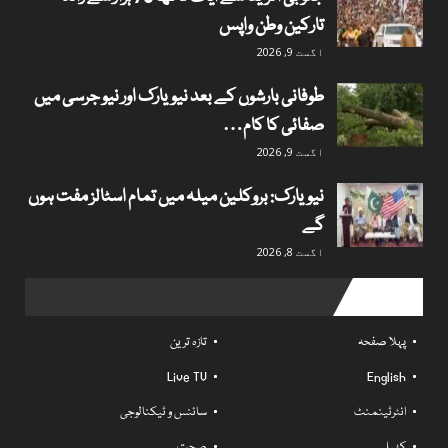
تارکین وطن واپس
اگست 9, 2026
طوفانی بارشوں کے بعد نیویارک اور نیو جرسی میں
صفائی کا کام…
اگست 9, 2026
نیویارک: بروکلین میلہ میں تمام اسٹالز مفت ہوں
گے
اگست 8, 2026
Useful links
پہلا صفحہ
تازہ ترین
Live TV
English
انٹرٹینمنٹ
سائنس و ٹیکنالوجی
کھیل
صحت