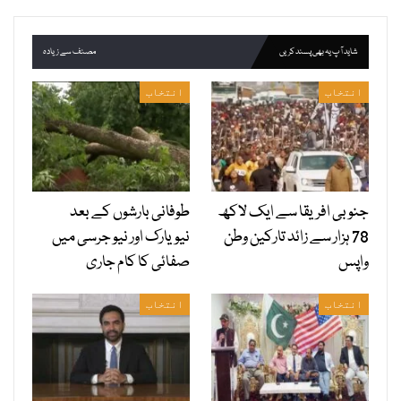
شاید آپ یہ بھی پسند کریں
مصنف سے زیادہ
انتخاب
انتخاب
جنوبی افریقا سے ایک لاکھ
طوفانی بارشوں کے بعد
78 ہزار سے زائد تارکین وطن
نیویارک اور نیو جرسی میں
واپس
صفائی کا کام جاری
انتخاب
انتخاب