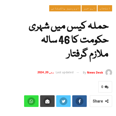
انتخاب
اہم خبر
اوورسیز پاکستانی
حملہ کیس میں شہری
حکومت کا 46 سالہ
ملازم گرفتار
Last updated
مئی 20, 2024
By
News Desk
0
Share