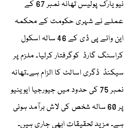
نیو یارک پولیس تھانہ نمبر 67 کے
عملے نے شہری حکومت کے محکمہ
این وائے پی ڈی کے 46 سالہ اسکول
کراسنگ گارڈ کوگرفتار کرلیا۔ ملزم پر
سیکنڈ ڈگری اسالٹ کا الزام ہے۔تھانہ
نمبر 75 کی حدود میں جیورجیا ایوینیو
پر 60 سالہ شخص کی لاش برآمد ہوئی
ہے۔ مزید تحقیقات ابھی جاری ہیں۔