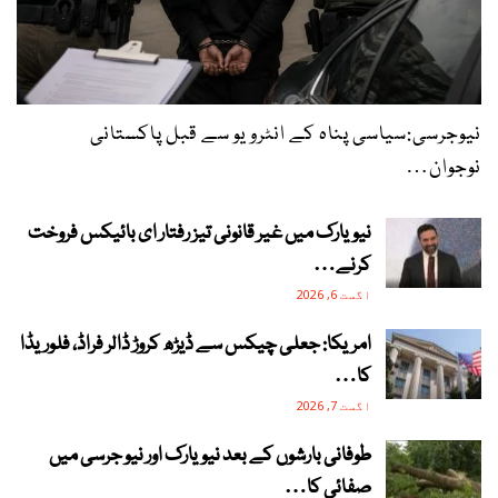
نیوجرسی:سیاسی پناہ کے انٹرویو سے قبل پاکستانی
نوجوان…
نیویارک میں غیر قانونی تیز رفتار ای بائیکس فروخت
کرنے…
اگست 6, 2026
امریکا: جعلی چیکس سے ڈیڑھ کروڑ ڈالر فراڈ، فلوریڈا
کا…
اگست 7, 2026
طوفانی بارشوں کے بعد نیویارک اور نیو جرسی میں
صفائی کا…