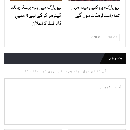
نیویارک: بروکلین میلہ میں
نیویارک میں ہوم بیسڈ چائلڈ
تمام اسٹالز مفت ہوں گے
کیئر مراکز کے لیے 3 ملین
ڈالر فنڈ کا اعلان
NEXT
PREV
جواب چھوڑیں
آپ کا ای میل ایڈریس شائع نہیں کیا جائے گا.