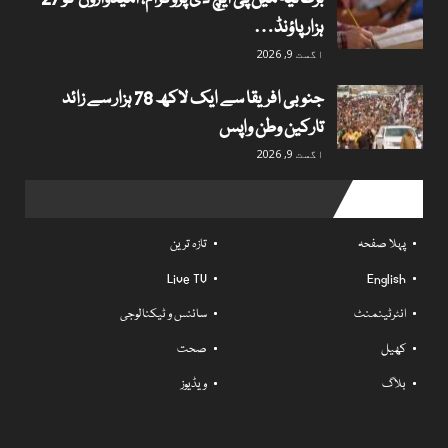
ہزار پاؤنڈ…
اگست 9, 2026
جنوبی افریقا سے ایک لاکھ 78 ہزار سے زائد
تارکین وطن واپس
اگست 9, 2026
Useful links
پہلا صفحہ
تازہ ترین
Live TV
English
انٹرٹینمنٹ
سائنس و ٹیکنالوجی
کھیل
صحت
بلاگ
ویڈیوز