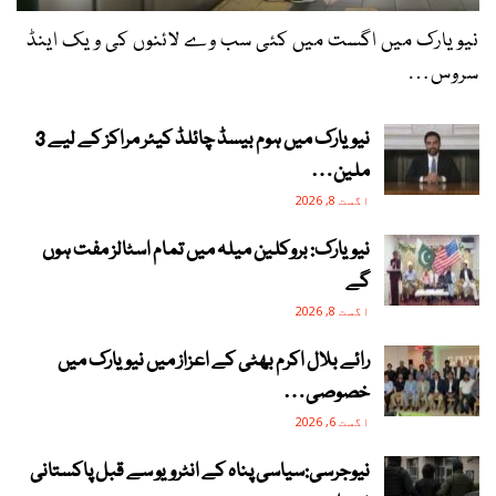
نیویارک میں اگست میں کئی سب وے لائنوں کی ویک اینڈ
سروس…
نیویارک میں ہوم بیسڈ چائلڈ کیئر مراکز کے لیے 3
ملین…
اگست 8, 2026
نیویارک: بروکلین میلہ میں تمام اسٹالز مفت ہوں
گے
اگست 8, 2026
رائے بلال اکرم بھٹی کے اعزاز میں نیویارک میں
خصوصی…
اگست 6, 2026
نیوجرسی:سیاسی پناہ کے انٹرویو سے قبل پاکستانی