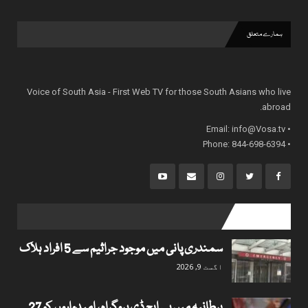
ہمارے متعلق
Voice of South Asia - First Web TV for those South Asians who live
abroad.
info@Vosa.tv
• Email:
• Phone: 844-698-6394
popular posts
سمندری پانی میں موجود جراثیم سے 5 افراد ہلاک
اگست 9, 2026
برطانیہ میں پی ایچ ڈی پروگرام، امیدواروں کو 27