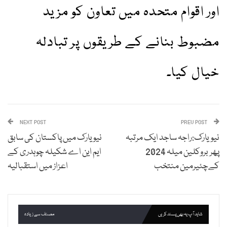
اور اقوام متحدہ میں تعاون کو مزید
مضبوط بنانے کے طریقوں پر تبادلہ
خیال کیا۔
NEXT POST
PREV POST
نیویارک:راجہ ساجد ایک مرتبہ
نیو یارک میں پاکستان کی سابق
پھر بروکلین میلہ 2024
ایم این اے شکیلہ چوہدری کے
کےچئیرمین منتخب
اعزاز میں استقبالیہ
شاید آپ یہ بھی پسند کریں
مصنف سے زیادہ