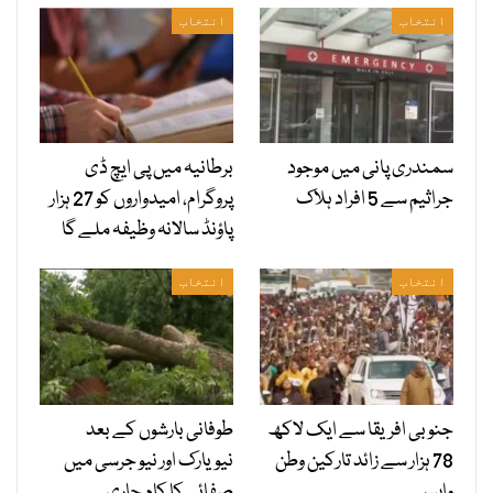
انتخاب
انتخاب
سمندری پانی میں موجود
برطانیہ میں پی ایچ ڈی
جراثیم سے 5 افراد ہلاک
پروگرام، امیدواروں کو 27 ہزار
پاؤنڈ سالانہ وظیفہ ملے گا
انتخاب
انتخاب
جنوبی افریقا سے ایک لاکھ
طوفانی بارشوں کے بعد
78 ہزار سے زائد تارکین وطن
نیویارک اور نیو جرسی میں
واپس
صفائی کا کام جاری