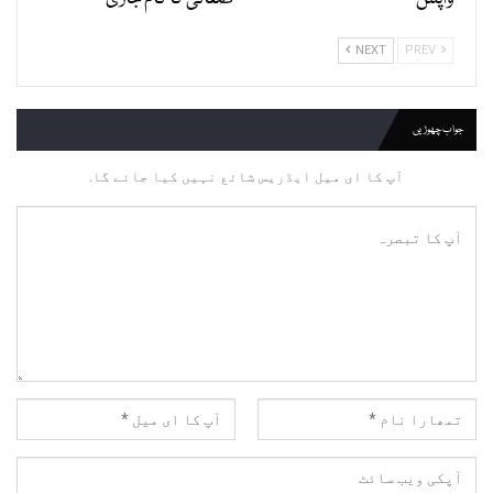
NEXT
PREV
جواب چھوڑیں
آپ کا ای میل ایڈریس شائع نہیں کیا جائے گا.