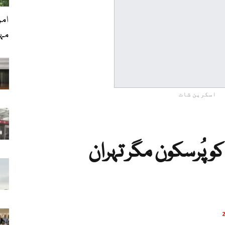
امر
مہن
اسکرین شاٹ
 پُرسکون مگر تہران