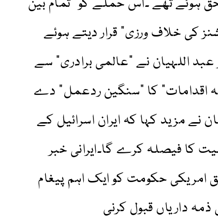
ق ہوئے تھے ۔اس حملے کو "تمام بین
نشنز کی خلاف ورزی” قرار دیتے ہوئے
 عبد اللہیان نے "عالمی برادری” سے
انہ اقدامات” کا "سنگین ردعمل” دے
ن نے مزید کہا کہ ایران اسرائیل کے
یت کا فیصلہ کرے گا۔ایرانی خبر
 IRNA کےمطابق امریکی حکومت کو ایک اہم پیغام
 ذمہ داریاں قبول کرنی