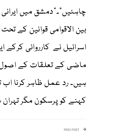
چاہئیں”۔”دمشق میں ایرانی ق
بین الاقوامی قوانین کے تحت ا
اسرائیل نے کارروائی کرکے ای
ماضی کے تعلقات کے اصول ا
ہیں۔ رد عمل ظاہر کرنا اب ت
کہنے کو پرسکون مگر تہران
PREV POST