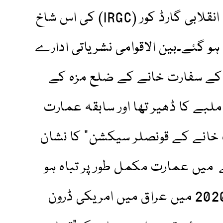
ساتھ ساتھ ایران کے اسلامی انقلابی گارڈ کور (IRGC) کی اس شاخ
ہو گئے۔بین الاقوامی نشریاتی ادارے
کے سفارت خانے کے ضلع مزہ کے
ملبے کا ڈھیر تھا اور سابقہ عمارت
ت خانے کے قونصلر سیکشن” کا نشان
میں عمارت مکمل طور پر تباہ ہو
گئی۔واضح رہے کہ جنوری 2020 میں عراق میں امریکی ڈرون