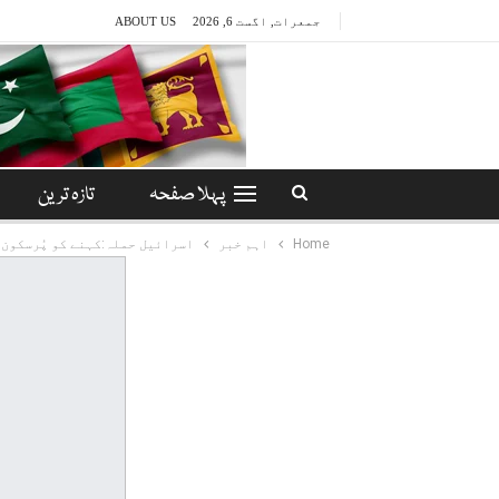
جمعرات, اگست 6, 2026
ABOUT US
پہلا صفحہ
تازہ ترین
Home
اہم خبر
اسرائیل حملہ:کہنے کو پُرسکون 