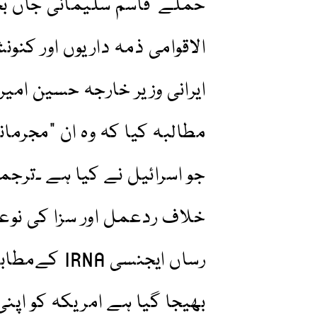
حملے قاسم سلیمانی جاں بح
الاقوامی ذمہ داریوں اور کنو
ایرانی وزیر خارجہ حسین امیر
مطالبہ کیا کہ وہ ان "مجرم
جو اسرائیل نے کیا ہے ۔ترجما
خلاف ردعمل اور سزا کی نوع
رساں ایجنسی
بھیجا گیا ہے امریکہ کو اپنی