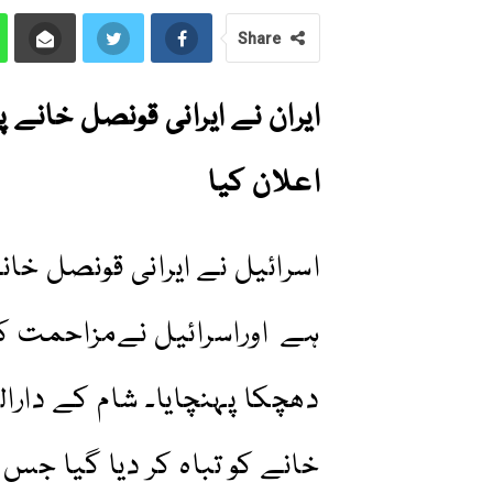
Share
ایران نے ایرانی قونصل خانے پ
اعلان کیا
اسرائیل نے ایرانی قونصل خان
ہے اوراسرائیل نےمزاحمت ک
دھچکا پہنچایا۔ شام کے دارا
خانے کو تباہ کر دیا گیا ج