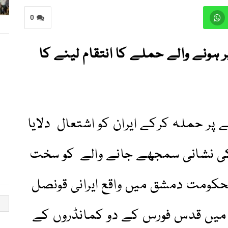
0
ر ہونے والے حملے کا انتقام لینے کا
ے پر حملہ کرکے ایران کو اشتعال دلایا
ی نشانی سمجھے جانے والے کو سخت
لحکومت دمشق میں واقع ایرانی قونصل
س میں قدس فورس کے دو کمانڈروں کے