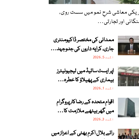
یکی معاشی شرحِ نمو میں سست روی،
گائی اور تجارتی…
ممدانی کی مختصر ڈاکیومنٹری
جاری، کرایہ داروں کی جدوجہد…
اگست 5, 2026
اپر ایسٹ سائیڈ میں لیجیونیئرز
بیماری کے پھیلاؤ کا خطرہ…
اگست 1, 2026
اقوام متحدہ کے رضاکار پروگرام
میں گھر بیٹھے ملازمت کا…
اگست 3, 2026
رائے بلال اکرم بھٹی کے اعزاز میں