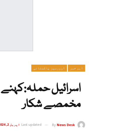
اہم خبر
اوورسیز پاکستانی
اسرائیل حملہ:کہنے کو
مخمصے شکار
Last updated
اپریل 2, 2024
By
News Desk