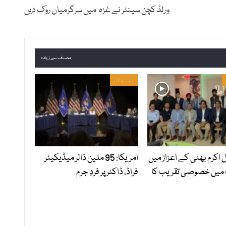
ورلڈ کچن سینٹر نے غزہ میں سرگرمیاں روک دیں
مصنف سے زیادہ
انتخاب
ل اکرم بھٹی کے اعزاز میں
امریکا: 95 ملین ڈالر میڈیکیئر
 میں خصوصی تقریب کا
فراڈ، ڈاکٹر پر فردِ جرم