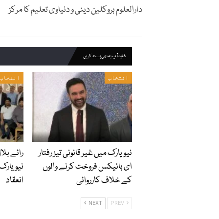
دارالعلوم بروکلین دینی و دنیاوی تعلیم کا مرکز
شاید آپ یہ بھی پسند کریں
انتخاب
انتخاب
نیویارک میں غیر قانونی تیز رفتار
رائے بلا
ای بائیکس فروخت کرنے والوں
نیویارک
کے خلاف کارروائی
انعقاد
NEXT
PREV