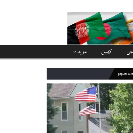
وجی
کھیل
مزید
popular we