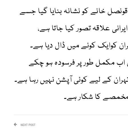
ونصل خانے کو نشانہ بنایا گیا جسے
یرانی علاقہ تصور کیا جاتا ہے،
ران کوایک کونے میں ڈال دیا ہے۔
ب مکمل طور پر فرسودہ ہو چکے
ہران کے لیے کوئی آپشن نہیں رہا ہے۔
 مخمصے کا شکار ہے۔
NEXT POST