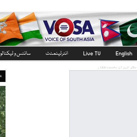
English
Live TV
انٹرٹینمنٹ
سائنس و ٹیکنال
مگر تہران مخمصے شکار
ek