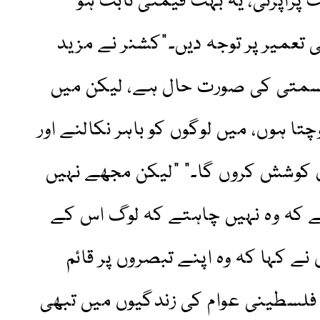
ٹ پراپرٹی، یہ بہت قیمتی ثابت ہو
تعمیر پر توجہ دیں۔”کشنر نے مزید
دقسمتی کی صورت حال ہے، لیکن میں
ا ہوں، میں لوگوں کو باہر نکالنے اور
 کوشش کروں گا۔” "لیکن مجھے نہیں
ہے کہ وہ نہیں چاہتے کہ لوگ اس کے
نے کہا کہ وہ اپنے تبصروں پر قائم
 فلسطینی عوام کی زندگیوں میں تبھی