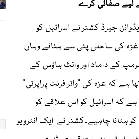
کے لیے صفائی کرے
وائزر جیرڈ کشنر نے اسرائیل کو
 غزہ کی ساحلی پٹی سے ہٹائے وہاں
مپ کے داماد اور وائٹ ہاؤس کے
 ہے کہ غزہ کی "واٹر فرنٹ پراپرٹی”
ہے کہ اسرائیل کو اس علاقے کو
و ہٹانا چاہیے۔کشنر نے ایک انٹرویو