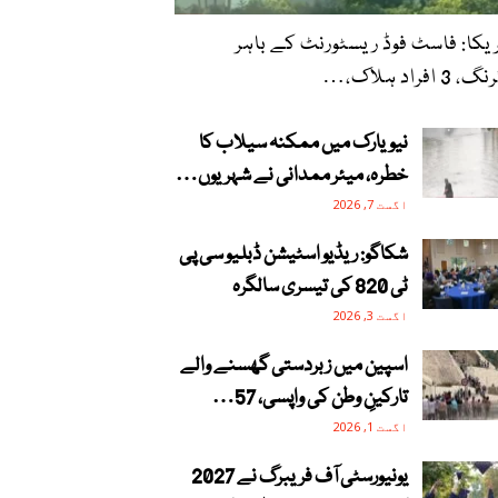
یکا: فاسٹ فوڈ ریسٹورنٹ کے باہر
 3 افراد ہلاک،…
نیویارک میں ممکنہ سیلاب کا
خطرہ، میئر ممدانی نے شہریوں…
اگست 7, 2026
شکاگو: ریڈیو اسٹیشن ڈبلیو سی پی
ٹی 820 کی تیسری سالگرہ
اگست 3, 2026
اسپین میں زبردستی گھسنے والے
تارکینِ وطن کی واپسی، 57…
اگست 1, 2026
یونیورسٹی آف فریبرگ نے 2027