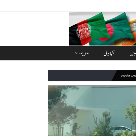
وجی
کھیل
مزید
popular we