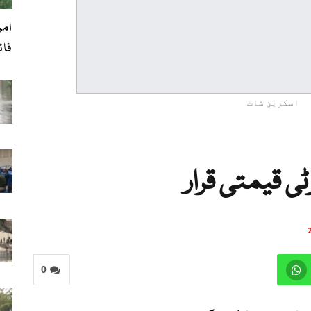
امر
فائرنگ،
اسکرین شاٹ
ٹی قیمتی قرار
0