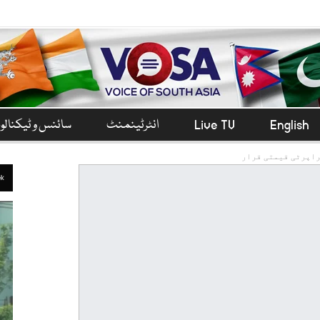
English
Live TV
انٹرٹینمنٹ
سائنس و ٹیکنال
راپرٹی قیمتی قرار
ek