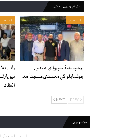
شاید آپ یہ بھی پسند کریں
انتخاب
انتخاب
ہیمپسٹیڈ سپروائزر امیدوار
رائے بلا
جوشنابلو کی محمدی مسجد آمد
نیویارک
انعقاد
NEXT
PREV
جواب چھوڑیں
آپ کا ای میل ا