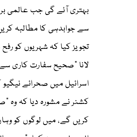
بہتری آئے گی جب عالمی برا
سے جوابدہی کا مطالبہ کریں 
تجویز کیا کہ شہریوں کو رفح
لانا "صحیح سفارت کاری سے
اسرائیل میں صحرائے نیگیو 
کشنر نے مشورہ دیا کہ وہ "ص
کریں گے، میں لوگوں کو وہا