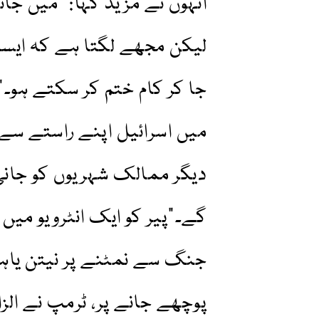
انہوں نے مزید کہا: "میں جانت
لیکن مجھے لگتا ہے کہ ایسا ک
جا کر کام ختم کر سکتے ہو۔
میں اسرائیل اپنے راستے سے 
دیگر ممالک شہریوں کو جان
گے۔”پیر کو ایک انٹرویو می
جنگ سے نمٹنے پر نیتن یاہو
پوچھے جانے پر، ٹرمپ نے الزا