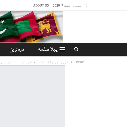
جمعہ, اگست 7, 2026
ABOUT US
پہلا صفحہ
تازہ ترین
Home
اوورسیز پاکستانی
غزہ کی واٹر فرنٹ پ