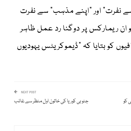
سے نفرت” اور "اپنے مذہب” سے نفرت
ان ریمارکس پر دوگنا رد عمل ظاہر
یوں کو بتایا کہ "ڈیموکریٹس یہودیوں
NEXT POST
ہمی کو
جنوبی کوریا کی خاتون اول منظر سے غائب