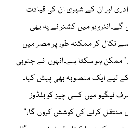
دری اور ان کے شہری ان کی قیادت
گے۔انٹرویو میں کشنر نے یہ بھی
 سے نکال کر ممکنہ طور پر مصر میں
” ممکن ہو سکتا ہے۔انہوں نے جنوبی
کے لیے ایک منصوبہ بھی پیش کیا۔
رف نیگیو میں کسی چیز کو بلڈوز
ں منتقل کرنے کی کوشش کروں گا،”