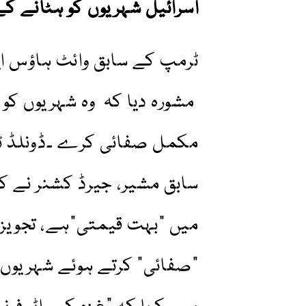
اسرائیل شہریوں کو ہٹانے 
ٹرمپ کے سابق وائٹ ہاؤس ایڈ
مشورہ دیا کہ وہ شہریوں کو
مکمل صفائی کرے ۔ڈونلڈ ٹر
سابق مشیر، جیرڈ کشنر نے کہا
میں "بہت قیمتی”ہے، تجویز 
"صفائی” کرتے ہوئے شہریوں ک