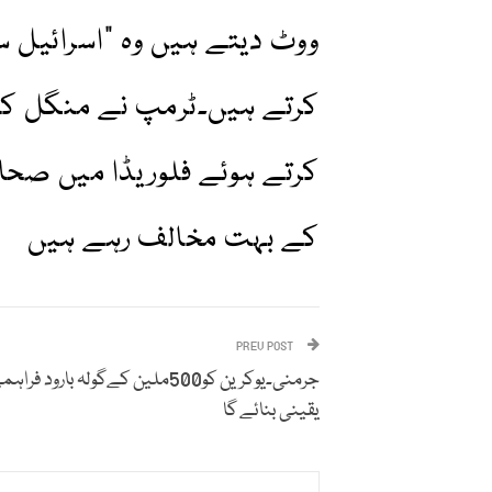
ووٹ دیتے ہیں وہ "اسرائیل 
کرتے ہیں۔ٹرمپ نے منگل کو 
کرتے ہوئے فلوریڈا میں صحاف
کے بہت مخالف رہے ہیں
PREV POST
جرمنی۔یوکرین کو500ملین کےگولہ بارود فرا
یقینی بنائے گا