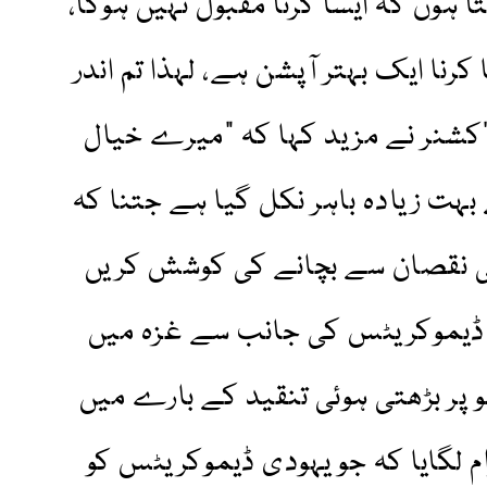
ا ہوں کہ ایسا کرنا مقبول نہیں ہوگا،
رنا ایک بہتر آپشن ہے، لہذا تم اندر
”کشنر نے مزید کہا کہ "میرے خیال
بہت زیادہ باہر نکل گیا ہے جتنا کہ
ی نقصان سے بچانے کی کوشش کریں
ں ڈیموکریٹس کی جانب سے غزہ میں
 پر بڑھتی ہوئی تنقید کے بارے میں
م لگایا کہ جو یہودی ڈیموکریٹس کو