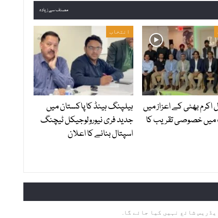
مصنف سے زیادہ
انتخاب
ل اکرم بھٹی کے اعزاز میں
ہیلپنگ ہینڈ کا پاکستان میں
 میں خصوصی تقریب کا
جدید فری نیورولوجیکل ٹیچنگ
اسپتال بنانے کا اعلان
یڈریس شائع نہیں کیا جائے گا.