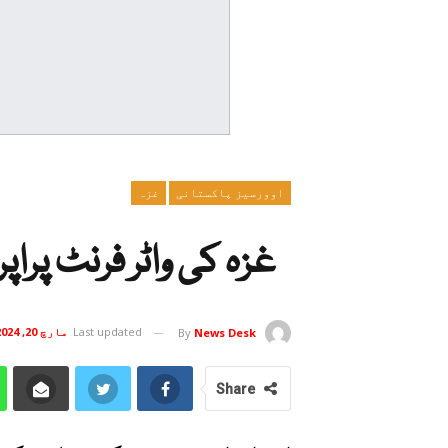
اوورسیز پاکستانی
غزہ
غزہ کی واٹر فرنٹ پراپر
Last updated
مارچ 20, 2024
By
News Desk
Share