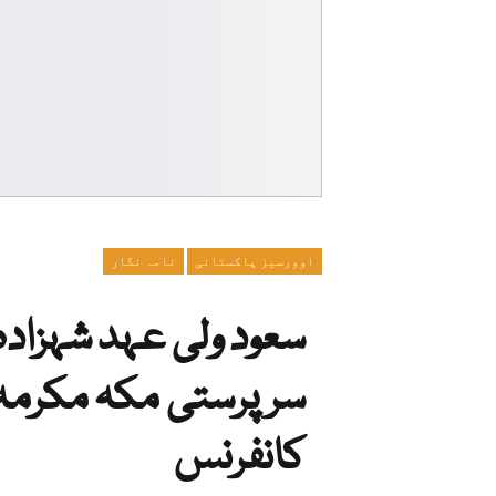
اوورسیز پاکستانی
نامہ نگار
سعود ولی عہد شہزادہ
سرپرستی مکہ مکرمہ 
کانفرنس