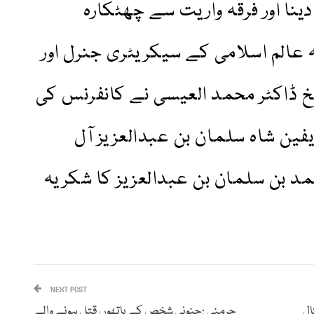
دینا اور فرقہ واریت سے چھٹکارہ
عالم اسلامی کے سیکریٹری جنرل اور
 ڈاکٹر محمد العیسی نے کانفرنس کی
فین شاہ سلمان بن عبدالعزیز آل
مد بن سلمان بن عبدالعزیز کا شکریہ
NEXT POST
ال
جرمنی :جنونی شخص کے ہاتھوں قتل ہونے والے