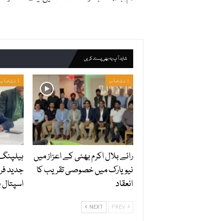
شاید آپ یہ بھی پسند کریں
انتخاب
انتخاب
رائے بلال اکرم بھٹی کے اعزاز میں
ہیلپنگ 
نیویارک میں خصوصی تقریب کا
جدید فر
انعقاد
اسپتال ب
NEXT
PREV