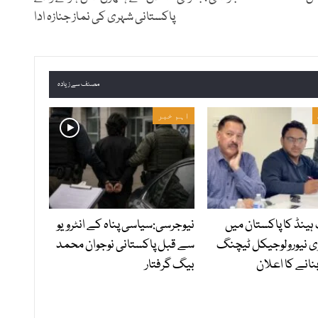
پاکستانی شہری کی نماز جنازہ ادا
مصنف سے زیادہ
اہم خبر
ہینڈ کا پاکستان میں
نیوجرسی:سیاسی پناہ کے انٹرویو
ی نیورولوجیکل ٹیچنگ
سے قبل پاکستانی نوجوان محمد
نانے کا اعلان
بیگ گرفتار