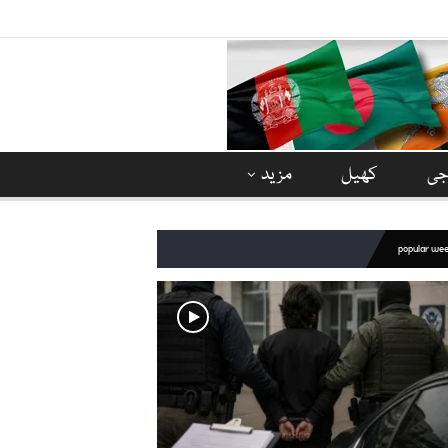
وجی
کھیل
مزید
popular we