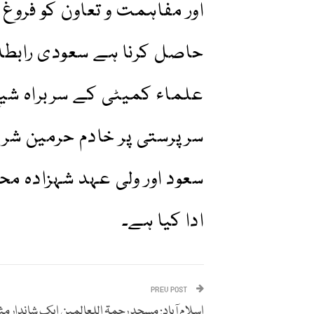
اور مفاہمت و تعاون کو فروغ 
حاصل کرنا ہے سعودی رابطہ 
علماء کمیٹی کے سربراہ شیخ
سرپرستی پر خادم حرمین شری
سعود اور ولی عہد شہزادہ مح
ادا کیا ہے۔
PREV POST
اسلام آباد: مسجد رحمۃ اللعالمین ایک شاندار مث