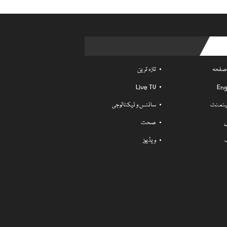
Usefu
 صفحہ
تازہ ترین
Live TV
Eng
ٹینمنٹ
سائنس و ٹیکنالوجی
ل
صحت
ویڈیوز