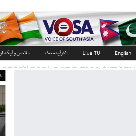
English
Live TV
انٹرٹینمنٹ
سائنس و ٹیکنال
ہ محمد بن سلمان کی زیر سرپرستی مکہ مکرمہ میں رابطہ عالمی اسلامی کانفرنس
ek