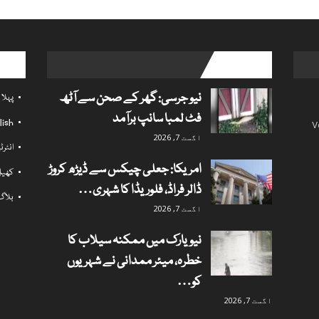
l links
popular posts
نیو جرسی: گھر کے صحن سے آٹھ
پہلا
فٹ لمبا سانپ برآمد
lish
V
اگست 7, 2026
انٹر
امریکا: جعلی چیکس سے ڈیڑھ کروڑ
کھی
ڈالر فراڈ، فلوریڈا کا شہری…
بلاگ
اگست 7, 2026
نیویارک میں ممکنہ سیلاب کا
خطرہ، میئر ممدانی نے شہریوں
کو…
اگست 7, 2026