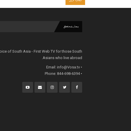
ہمارے متعلق
oice of South Asia - First Web TV for those South
Asians who live abroad.
info@Vosa.tv
• Email:
• Phone: 844-698-6394