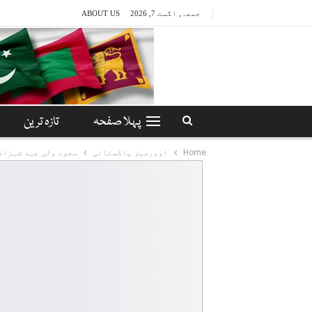
جمعہ, اگست 7, 2026
ABOUT US
پہلا صفحہ
تازہ ترین
Home
اوورسیز پاکستانی
سعود ولی عہد شہزاد