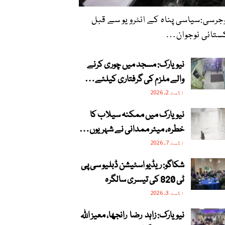
جرسی:سیاسی پناہ کے انٹرویو سے قبل
ستانی نوجوان…
نیویارک: مسجد میں چوری کرنے
والے ملزم کی گرفتاری کیلئے…
اگست 2, 2026
نیویارک میں ممکنہ سیلاب کا
خطرہ، میئر ممدانی نے شہریوں…
اگست 7, 2026
شکاگو: ریڈیو اسٹیشن ڈبلیو سی پی
ٹی 820 کی تیسری سالگرہ
اگست 3, 2026
نیویارک: زاہد رضا رانجھا، معیز اللہ