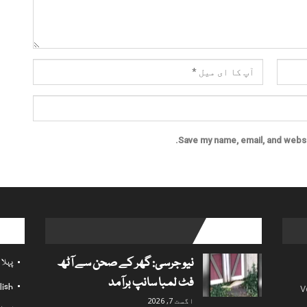
Save my name, email, and websit
l links
popular posts
نیو جرسی: گھر کے صحن سے آٹھ
پہلا
فٹ لمبا سانپ برآمد
lish
V
اگست 7, 2026