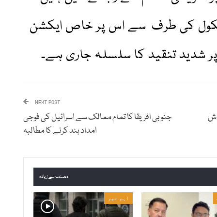
 اسکول کی طرف سے اس پر خاص ایکشن
پر شدید تنقید کا سلسلہ جاری ہے۔
NEXT POST
دش
جنوبی افریقا کا تمام ممالک سے اسرائیل کی فوجی
امداد بند کرنے کا مطالبہ
مصنف سے زیادہ
اہم خبر