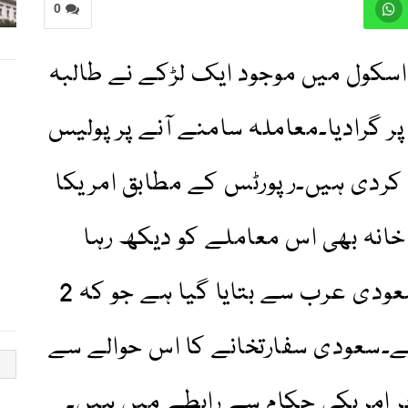
0
سکول میں موجود ایک لڑکے نے طالبہ
پر گرادیا۔معاملہ سامنے آنے پر پولیس
کردی ہیں۔رپورٹس کے مطابق امریکا
انہ بھی اس معاملے کو دیکھ رہا
ہے، کیونکہ طالبہ کا تعلق سعودی عرب سے بتایا گیا ہے جو کہ 2
ے۔سعودی سفارتخانے کا اس حوالے سے
ر امریکی حکام سے رابطے میں ہیں۔