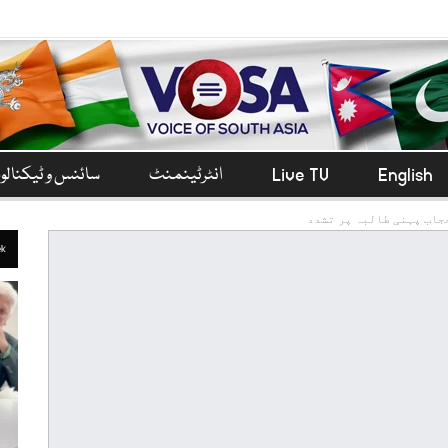
English
Live TV
انٹرٹینمنٹ
سائنس و ٹیکنال
جاب پہنی طالبہ پر تشدد
ek