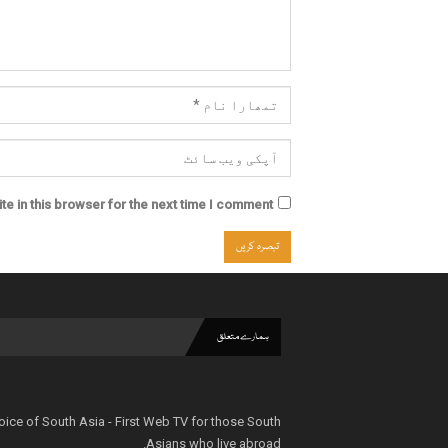
e in this browser for the next time I comment.
ہمارے متعلق
oice of South Asia - First Web TV for those South
Asians who live abroad.