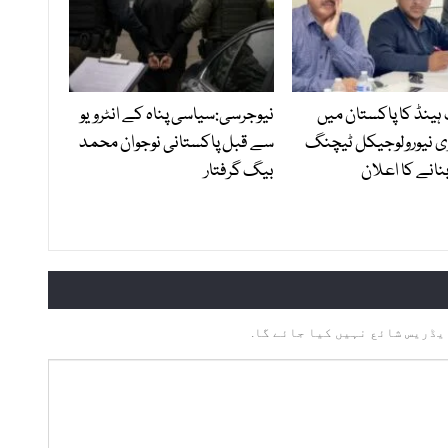
ہینڈ کا پاکستان میں
نیوجرسی:سیاسی پناہ کے انٹرویو
ی نیورولوجیکل ٹیچنگ
سے قبل پاکستانی نوجوان محمد
نانے کا اعلان
بیگ گرفتار
یڈریس شائع نہیں کیا جائے گا.