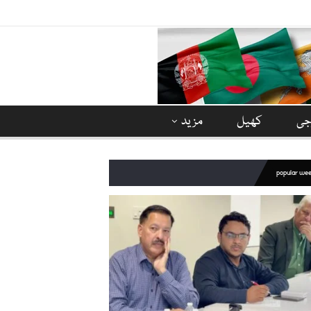
وجی
کھیل
مزید
popular we