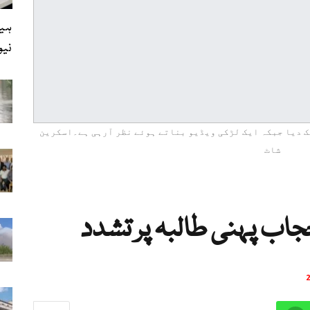
ہیل
نی
ک دیا جبکہ ایک لڑکی ویڈیو بناتے ہوئے نظر آرہی ہے۔اسکرین
شاٹ
اب پہنی طالبہ پر تشدد