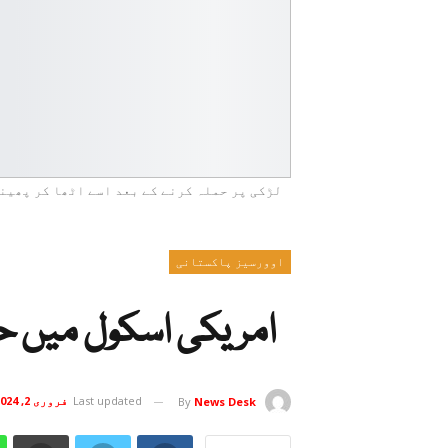
لڑکی پر حملہ کرنے کے بعد اسے اٹھا کر پھین
اوورسیز پاکستانی
امریکی اسکول میں حج
Last updated
فروری 2, 2024
By
News Desk