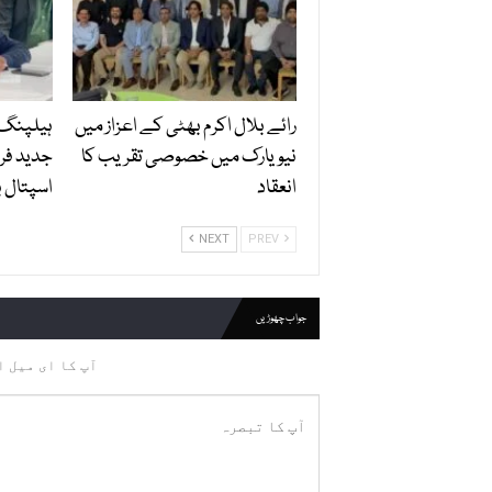
رائے بلال اکرم بھٹی کے اعزاز میں
ہیلپنگ 
نیویارک میں خصوصی تقریب کا
جدید فر
انعقاد
اسپتال ب
NEXT
PREV
جواب چھوڑیں
آپ کا ای میل ا