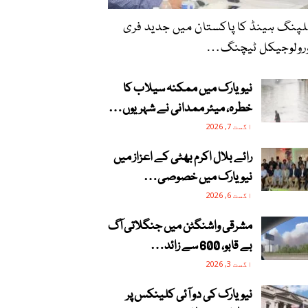
پنگ ہینڈ کا پاکستان میں جدید فری
ورولوجیکل ٹیچنگ…
نیویارک میں ممکنہ سیلاب کا
خطرہ، میئر ممدانی نے شہریوں…
اگست 7, 2026
رائے بلال اکرم بھٹی کے اعزاز میں
نیویارک میں خصوصی…
اگست 6, 2026
مشرقی واشنگٹن میں جنگلاتی آگ
بے قابو، 600 سے زائد…
اگست 3, 2026
نیویارک کی دو آئی کلینکس پر