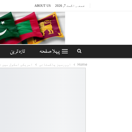
جمعہ, اگست 7, 2026
ABOUT US
پہلا صفحہ
تازہ ترین
Home
اوورسیز پاکستانی
امریکی اسکول میں ح