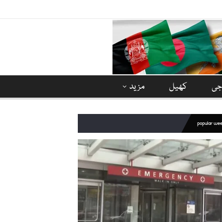
وجی
کھیل
مزید
popular we