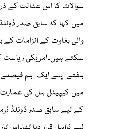
سوالات کا اس عدالت کے ذری
میں کہا کہ سابق صدر ڈونلڈ
والی بغاوت کے الزامات کے ب
سکتے ہیں۔امریکی ریاست کول
ہفتے اپنے ایک اہم فیصلے 
میں کیپیٹل ہل کی عمارت پر
کے لیے سابق صدر ڈونلڈ ٹرم
لیے نااہل قرار دیا تھا۔اس ت