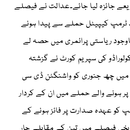
عے جائزہ لیا جائے۔عدالت نے فیصلے
 ٹرمپ کیپیٹل حملے سے پیدا ہونے
اوجود ریاستی پرائمری میں حصہ لے
وراڈو کی سپریم کورٹ نے گزشتہ
میں چھ جنوری کو واشنگٹن ڈی سی
 ہونے والے حملے میں ان کے کردار
پ کو عہدہ صدارت پر فائز ہونے کے
اریخی فیصلے میں تین کے مقابلے چار