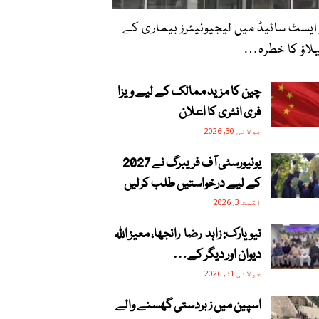
 ایسٹ سائیڈ میں لیجیونیئرز بیماری کے
لاؤ کا خطرہ…
چین کا مزید ممالک کے لیے ویزا
فری انٹری کا اعلان
جولائی 30, 2026
یونیورسٹی آف فریبرگ نے 2027
کے لیے درخواستیں طلب کرلیں
اگست 3, 2026
نیویارک: زاہد رضا رانجھا، معیز اللہ
دیوان اور دیگر کے…
جولائی 31, 2026
اسپین میں زبردستی گھسنے والے