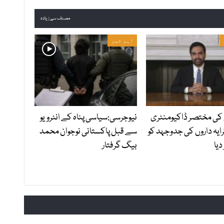
مصنف سے زیادہ
اہم خبر
کی مختصر ڈاکیومنٹری
نیوجرسی:سیاسی پناہ کے انٹرویو
ایہ داروں کی جدوجہد کو
سے قبل پاکستانی نوجوان محمد
دیا
بیگ گرفتار