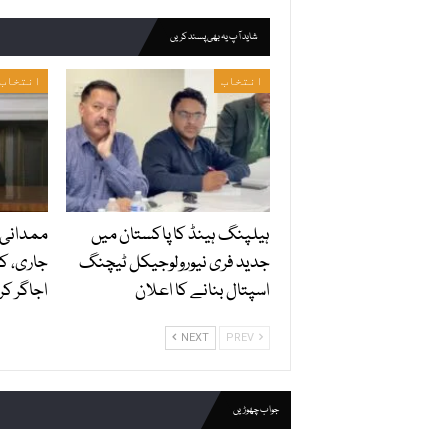
شاید آپ یہ بھی پسند کریں
انتخاب
انتخاب
ہیلپنگ ہینڈ کا پاکستان میں
ممدانی 
جدید فری نیورولوجیکل ٹیچنگ
جاری، کر
اسپتال بنانے کا اعلان
اجاگر کر 
NEXT
PREV
جواب چھوڑیں