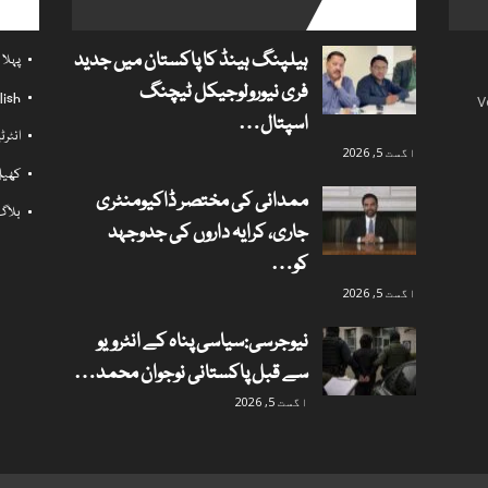
l links
popular posts
ہیلپنگ ہینڈ کا پاکستان میں جدید
پہلا
فری نیورولوجیکل ٹیچنگ
lish
V
اسپتال…
انٹر
اگست 5, 2026
کھی
ممدانی کی مختصر ڈاکیومنٹری
بلاگ
جاری، کرایہ داروں کی جدوجہد
کو…
اگست 5, 2026
نیوجرسی:سیاسی پناہ کے انٹرویو
سے قبل پاکستانی نوجوان محمد…
اگست 5, 2026