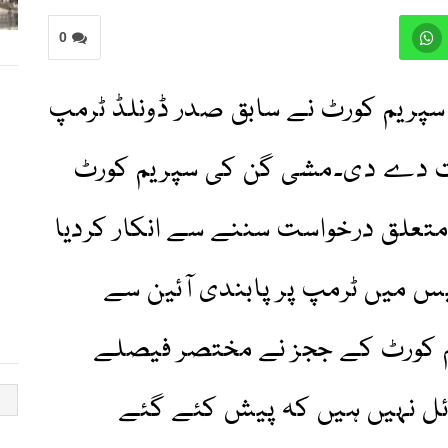
0
پریم کورٹ نے سابق صدر ڈونلڈ ٹرمپ
زت دے دی۔مشی گن کی سپریم کورٹ
متعلق درخواست سننے سے انکار کردیا
س میں ٹرمپ پر پابندی آئین سے
کورٹ کے ججز نے مختصر فیصلے
ائل نہیں ہیں کہ پیش کئے گئے