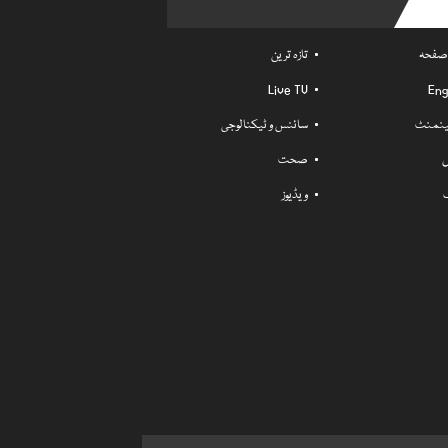
Usefu
 صفحہ
تازہ ترین
Live TV
Eng
ٹینمنٹ
سائنس و ٹیکنالوجی
ل
صحت
ویڈیوز