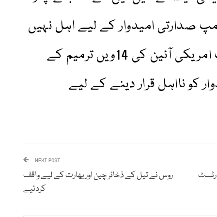
مپ صدارتی امیدوار کے لیے اہل نہیں
ہیں۔یہ پہلا موقع تھا کہ جب امریکی آئین کی 14ویں ترمیم کے
ر کو نااہل قرار دینے کے لیے
NEXT POST
روس نے تیل کے ذخائر چین اور بھارت کے لیے واقف
کردئیے