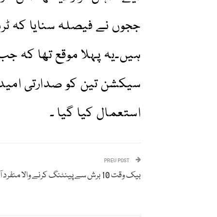
ججوں نے فیصلہ سنایا کہ ٹر
سیکشن تین کو صدارتی امیدوا
استعمال کیا گیا ۔
PREV POST
بیک وقت 10 برش سے پینٹنگ کرنے والا منفرد آرٹسٹ