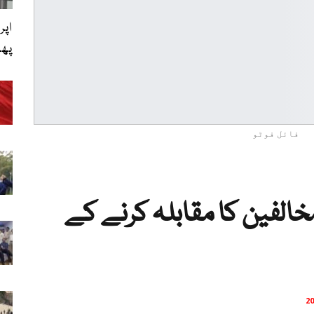
اپر
پھی
فائل فوٹو
خالفین کا مقابلہ کرنے کے