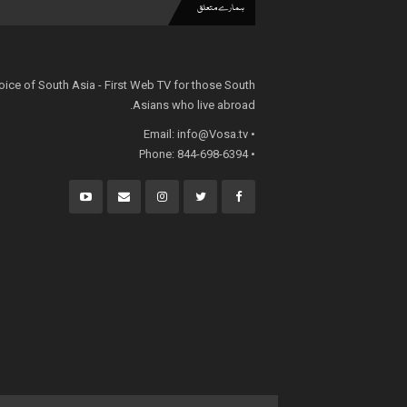
ہمارے متعلق
oice of South Asia - First Web TV for those South
Asians who live abroad.
info@Vosa.tv
• Email:
• Phone: 844-698-6394