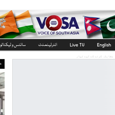
English
Live TV
انٹرٹینمنٹ
سائنس و ٹیکنال
مقابلہ کرنے کے لیے تیار
ek