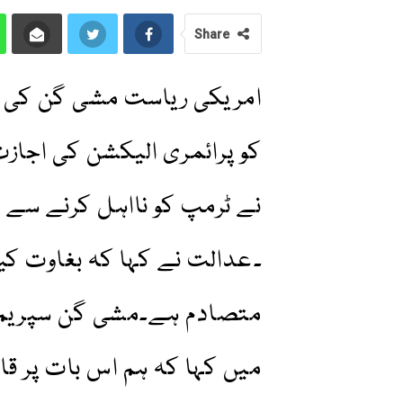
Share
امریکی ریاست مشی گن کی س
کو پرائمری الیکشن کی اجا
نے ٹرمپ کو نااہل کرنے سے 
۔عدالت نے کہا کہ بغاوت کی
متصادم ہے۔مشی گن سپریم 
میں کہا کہ ہم اس بات پر ق