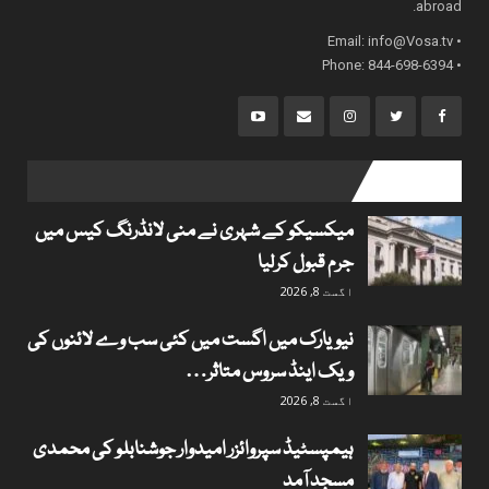
abroad.
info@Vosa.tv
• Email:
• Phone: 844-698-6394
popular posts
میکسیکو کے شہری نے منی لانڈرنگ کیس میں
جرم قبول کرلیا
اگست 8, 2026
نیویارک میں اگست میں کئی سب وے لائنوں کی
ویک اینڈ سروس متاثر…
اگست 8, 2026
ہیمپسٹیڈ سپروائزر امیدوار جوشنابلو کی محمدی
مسجد آمد