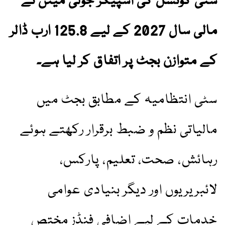
سٹی کونسل کی اسپیکر جولی مینن نے
مالی سال 2027 کے لیے 125.8 ارب ڈالر
کے متوازن بجٹ پر اتفاق کر لیا ہے۔
سٹی انتظامیہ کے مطابق بجٹ میں
مالیاتی نظم و ضبط برقرار رکھتے ہوئے
رہائش، صحت، تعلیم، پارکس،
لائبریریوں اور دیگر بنیادی عوامی
خدمات کے لیے اضافی فنڈز مختص