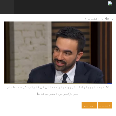
Home
انتخاب
58 فیصد نیویارک کے شہری میئر ممدانی کی کارکردگی سے مطمئن
ہیں۔(تصویر: اسکرین شاٹ)
انتخاب
اہم خبر