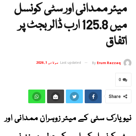
میئر ممدانی اور سٹی کونسل
میں 125.8 ارب ڈالر بجٹ پر
اتفاق
Last updated
جولائی 1, 2026
By
Erum Razzaq
0
Share
نیویارک سٹی کے میئر زوہران ممدانی اور