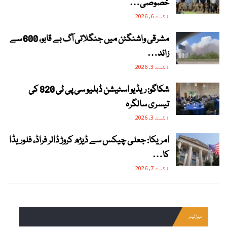
خصوصی…
اگست 6, 2026
مشرقی واشنگٹن میں جنگلاتی آگ بے قابو، 600 سے
زائد…
اگست 3, 2026
شکاگو: ریڈیو اسٹیشن ڈبلیو سی پی ٹی 820 کی
تیسری سالگرہ
اگست 3, 2026
امریکا: جعلی چیکس سے ڈیڑھ کروڑ ڈالر فراڈ، فلوریڈا
کا…
اگست 7, 2026
نیوز لیٹر