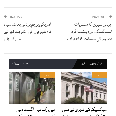
NEXT POST
PREV POST
چینی شہری کا منشیات
امریکی پرچم پر نئی بحث، سیاہ
اسمگلنگ اور دہشت گرد
فام شہریوں کی اکثریت لہرانے
تنظیم کی معاونت کا اعتراف
سے گریزاں
شاید آپ یہ بھی پسند کریں
مصنف سے زیادہ
انتخاب
انتخاب
میکسیکو کے شہری نے منی
نیویارک میں اگست میں