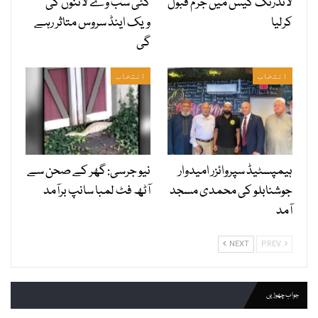
لانڈرنگ کیس میں جرم قبول
کئی سب وے لائنوں کی
کرلیا
ویک اینڈ سروس متاثر رہے
گی
انتخاب
انتخاب
ہیمپسٹیڈ سپروائزر امیدوار
نیو جرسی: گھر کے صحن سے
جوشنابلو کی محمدی مسجد
آٹھ فٹ لمبا سانپ برآمد
آمد
NEXT
PREV
جواب چھوڑیں