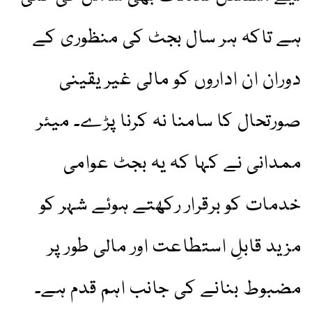
ہے تاکہ ہر سال بجٹ کی منظوری کے
دوران ان اداروں کو مالی غیر یقینی
صورتحال کا سامنا نہ کرنا پڑے۔ میئر
ممدانی نے کہا کہ یہ بجٹ عوامی
خدمات کو برقرار رکھتے ہوئے شہر کو
مزید قابلِ استطاعت اور مالی طور پر
مضبوط بنانے کی جانب اہم قدم ہے۔