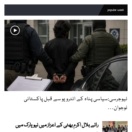
popular week
نیوجرسی:سیاسی پناہ کے انٹرویو سے قبل پاکستانی
نوجوان…
رائے بلال اکرم بھٹی کے اعزاز میں نیویارک میں