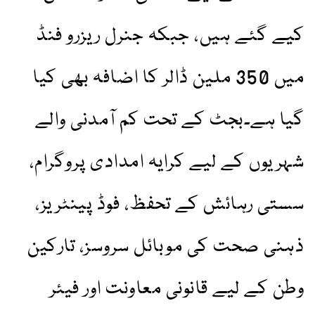
کیے گئے ہیں، جبکہ جنرل ریزرو فنڈ
میں 350 ملین ڈالر کا اضافہ بھی کیا
گیا ہے۔بجٹ کے تحت کم آمدنی والے
شہریوں کے لیے کرایہ امدادی پروگرام،
سستی رہائش کے تحفظ، فوڈ پینٹریز،
ذہنی صحت کی موبائل سروسز، تارکین
وطن کے لیے قانونی معاونت اور فیئر