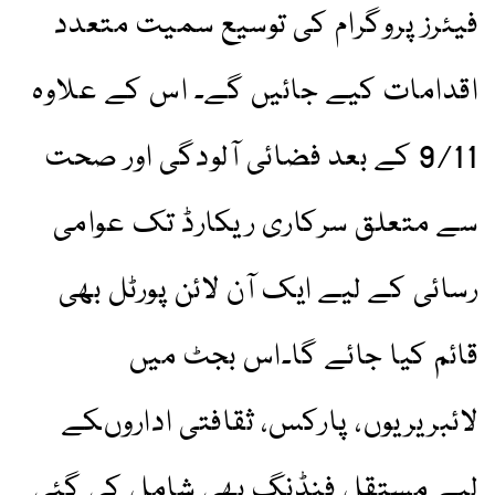
فیئرز پروگرام کی توسیع سمیت متعدد
اقدامات کیے جائیں گے۔ اس کے علاوہ
9/11 کے بعد فضائی آلودگی اور صحت
سے متعلق سرکاری ریکارڈ تک عوامی
رسائی کے لیے ایک آن لائن پورٹل بھی
قائم کیا جائے گا۔اس بجٹ میں
لائبریریوں، پارکس، ثقافتی اداروںکے
لیے مستقل فنڈنگ بھی شامل کی گئی