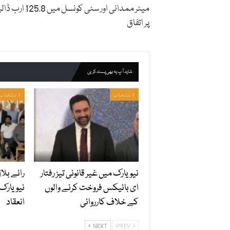
میئر ممدانی اور سٹی کونسل می
پر اتفاق
شاید آپ یہ بھی پسند کریں
انتخاب
انتخاب
نیویارک میں غیر قانونی تیز رفتار
رائے بلا
ای بائیکس فروخت کرنے والوں
نیویارک
کے خلاف کارروائی
انعقاد
NEXT
PREV