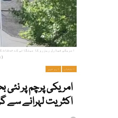
(ت
انتخاب
اہم خبر
امریکی پرچم پر نئی ب
اکثریت لہرانے سے گر