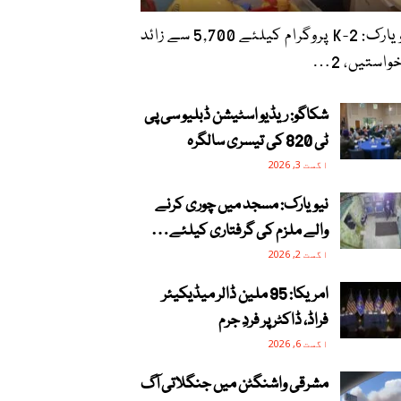
نیویارک: 2-K پروگرام کیلئے 5,700 سے زائد
واستیں، 2…
شکاگو: ریڈیو اسٹیشن ڈبلیو سی پی
ٹی 820 کی تیسری سالگرہ
اگست 3, 2026
نیویارک: مسجد میں چوری کرنے
والے ملزم کی گرفتاری کیلئے…
اگست 2, 2026
امریکا: 95 ملین ڈالر میڈیکیئر
فراڈ، ڈاکٹر پر فردِ جرم
اگست 6, 2026
مشرقی واشنگٹن میں جنگلاتی آگ