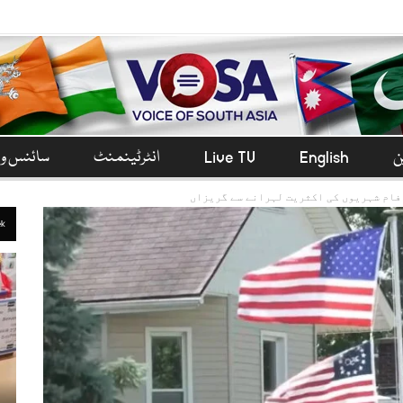
ن
English
Live TV
انٹرٹینمنٹ
سائنس و 
فام شہریوں کی اکثریت لہرانے سے گریزاں
ek