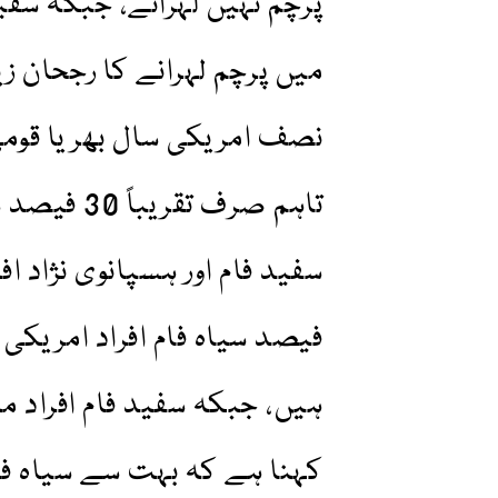
پرچم نہیں لہراتے، جبکہ سفید 
میں پرچم لہرانے کا رجحان زی
نصف امریکی سال بھر یا قومی
تاہم صرف ت
فیصد سیاہ فام افراد امریک
کہنا ہے کہ بہت سے سیاہ فا