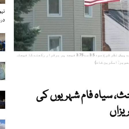
درخ
امریکی فیڈرل ریزرو کا مہنگائی کے خدشات کے پیش نظر شرح سود 3.5 سے 3.75 فیصد پر برقرار رکھنے کا فیصلہ
صویر: اسکرین شاٹ)
حث، سیاہ فام شہریوں کی
یزاں