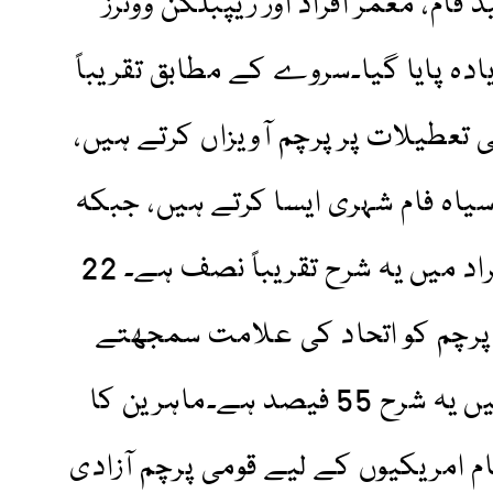
فام، معمر افراد اور ریپبلکن ووٹرز
ادہ پایا گیا۔سروے کے مطابق تقریباً
 تعطیلات پر پرچم آویزاں کرتے ہیں،
قریباً 30 فیصد سیاہ فام شہری ایسا کرتے ہیں، جبکہ
سفید فام اور ہسپانوی نژاد افراد میں یہ شرح تقریباً نصف ہے۔ 22
ی پرچم کو اتحاد کی علامت سمجھتے
ہیں، جبکہ سفید فام افراد میں یہ شرح 55 فیصد ہے۔ماہرین کا
م امریکیوں کے لیے قومی پرچم آزادی