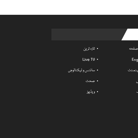
Usefu
 صفحہ
تازہ ترین
Live TV
Eng
ٹینمنٹ
سائنس و ٹیکنالوجی
ل
صحت
ویڈیوز