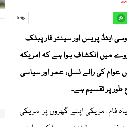
0
سی ایٹڈ پریس اور سینٹر فار پبلک
روے میں انکشاف ہوا ہے کہ امریکہ
 عوام کی رائے نسل، عمر اور سیاسی
طور پر تقسیم ہے۔
ہ فام امریکی اپنے گھروں پر امریکی