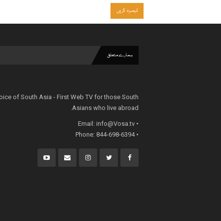
ہمارے متعلق
oice of South Asia - First Web TV for those South
Asians who live abroad.
info@Vosa.tv
• Email:
• Phone: 844-698-6394