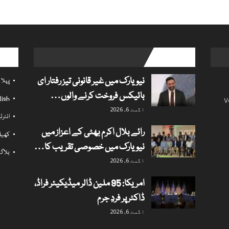
l links
popular posts
نیویارک میں غیر قانونی تیز رفتار ای
پہلا
بائیکس فروخت کرنے والوں…
lish
V
اگست 6, 2026
انٹر
رائے بلال اکرم بھٹی کے اعزاز میں
کھی
نیویارک میں خصوصی تقریب کا…
بلاگ
اگست 6, 2026
امریکا: 95 ملین ڈالر میڈیکیئر فراڈ،
ڈاکٹر پر فردِ جرم
اگست 6, 2026