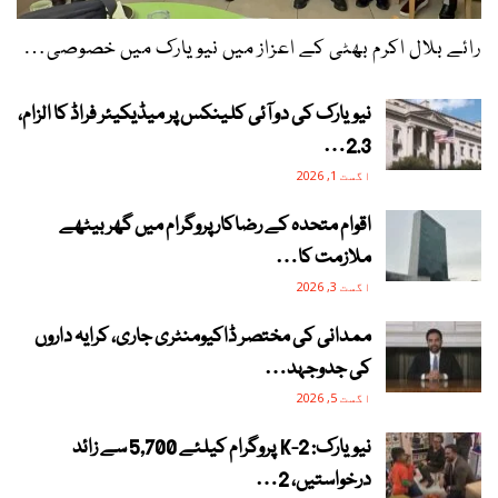
رائے بلال اکرم بھٹی کے اعزاز میں نیویارک میں خصوصی…
نیویارک کی دو آئی کلینکس پر میڈیکیئر فراڈ کا الزام،
2.3…
اگست 1, 2026
اقوام متحدہ کے رضاکار پروگرام میں گھر بیٹھے
ملازمت کا…
اگست 3, 2026
ممدانی کی مختصر ڈاکیومنٹری جاری، کرایہ داروں
کی جدوجہد…
اگست 5, 2026
نیویارک: 2-K پروگرام کیلئے 5,700 سے زائد
درخواستیں، 2…