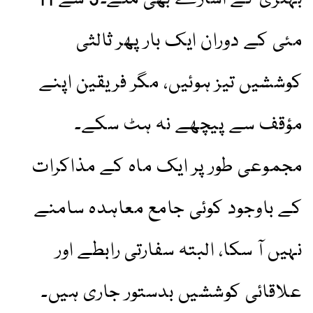
مئی کے دوران ایک بار پھر ثالثی
کوششیں تیز ہوئیں، مگر فریقین اپنے
مؤقف سے پیچھے نہ ہٹ سکے۔
مجموعی طور پر ایک ماہ کے مذاکرات
کے باوجود کوئی جامع معاہدہ سامنے
نہیں آ سکا، البتہ سفارتی رابطے اور
علاقائی کوششیں بدستور جاری ہیں۔