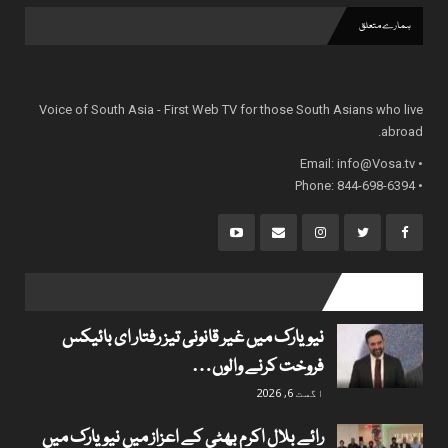
ہمارے متعلق
Voice of South Asia - First Web TV for those South Asians who live
abroad.
info@Vosa.tv
• Email:
• Phone: 844-698-6394
popular posts
نیویارک میں غیر قانونی تیز رفتار ای بائیکس
فروخت کرنے والوں…
اگست 6, 2026
رائے بلال اکرم بھٹی کے اعزاز میں نیویارک میں