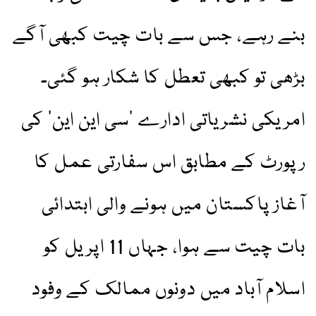
بنے رہے، جس سے بات چیت کبھی آگے
بڑھی تو کبھی تعطل کا شکار ہو گئی۔
امریکی نشریاتی ادارے ’سی این این‘ کی
رپورٹ کے مطابق اس سفارتی عمل کا
آغاز پاکستان میں ہونے والی ابتدائی
بات چیت سے ہوا، جہاں 11 اپریل کو
اسلام آباد میں دونوں ممالک کے وفود