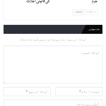
جرم
کی قانونی اجازت
NEXT
PREV
جواب چھوڑیں
آپ کا ای میل ایڈریس شائع نہیں کیا جائے گا.