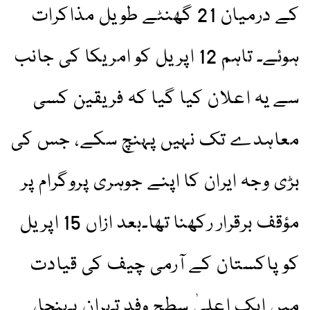
کے درمیان 21 گھنٹے طویل مذاکرات
ہوئے۔ تاہم 12 اپریل کو امریکا کی جانب
سے یہ اعلان کیا گیا کہ فریقین کسی
معاہدے تک نہیں پہنچ سکے، جس کی
بڑی وجہ ایران کا اپنے جوہری پروگرام پر
مؤقف برقرار رکھنا تھا۔بعد ازاں 15 اپریل
کو پاکستان کے آرمی چیف کی قیادت
میں ایک اعلیٰ سطح وفد تہران پہنچا،