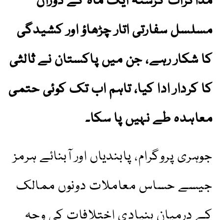
مذاکرات گزشتہ ایک ماہ کے دوران
مسلسل سفارتی اتار چڑھاؤ اور کشیدگی
کا شکار رہے، جن میں پاکستان نے ثالثی
کا کردار ادا کیا، تاہم اب تک کوئی حتمی
معاہدہ طے نہیں پا سکا۔
جوہری پروگرام، پابندیاں اور آبنائے ہرمز
جیسے حساس معاملات دونوں ممالک
کے درمیان بنیادی اختلافات کی وجہ