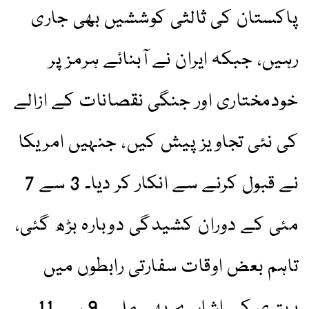
پاکستان کی ثالثی کوششیں بھی جاری
رہیں، جبکہ ایران نے آبنائے ہرمز پر
خودمختاری اور جنگی نقصانات کے ازالے
کی نئی تجاویز پیش کیں، جنہیں امریکا
نے قبول کرنے سے انکار کر دیا۔ 3 سے 7
مئی کے دوران کشیدگی دوبارہ بڑھ گئی،
تاہم بعض اوقات سفارتی رابطوں میں
بہتری کے اشارے بھی ملے۔9 سے 11