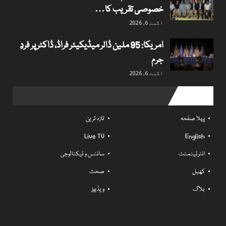
خصوصی تقریب کا…
اگست 6, 2026
امریکا: 95 ملین ڈالر میڈیکیئر فراڈ، ڈاکٹر پر فردِ
جرم
اگست 6, 2026
Useful links
پہلا صفحہ
تازہ ترین
Live TV
English
انٹرٹینمنٹ
سائنس و ٹیکنالوجی
کھیل
صحت
بلاگ
ویڈیوز