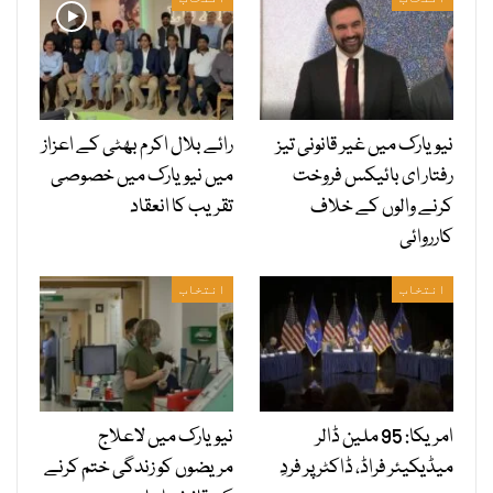
نیویارک میں غیر قانونی تیز
رائے بلال اکرم بھٹی کے اعزاز
رفتار ای بائیکس فروخت
میں نیویارک میں خصوصی
کرنے والوں کے خلاف
تقریب کا انعقاد
کارروائی
انتخاب
انتخاب
امریکا: 95 ملین ڈالر
نیویارک میں لاعلاج
میڈیکیئر فراڈ، ڈاکٹر پر فردِ
مریضوں کو زندگی ختم کرنے