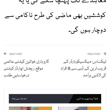
معاہدے تک پہنچا سکے گی یا یہ
کوششیں بھی ماضی کی طرح ناکامی سے
دوچار ہوں گی۔
NEXT POST
PREV POST
ٹیکساس-میکسیکو بارڈر کے
کاروباری خواتین کیلئے عالمی
قریب ٹرین کے ڈبے سے 6 افراد
موقع، ریجنل ایوارڈز کیلئے
کی لاشیں برآمد
درخواستیں طلب
شاید آپ یہ بھی پسند کریں
مصنف سے زیادہ
انتخاب
انتخاب