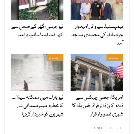
ہیمپسٹیڈ سپروائزر امیدوار
نیو جرسی: گھر کے صحن سے
جوشنابلو کی محمدی مسجد
آٹھ فٹ لمبا سانپ برآمد
آمد
انتخاب
انتخاب
امریکا: جعلی چیکس سے
نیویارک میں ممکنہ سیلاب
ڈیڑھ کروڑ ڈالر فراڈ، فلوریڈا کا
کا خطرہ، میئر ممدانی نے
شہری قصوروار قرار
شہریوں کو خبردار کردیا
NEXT
PREV