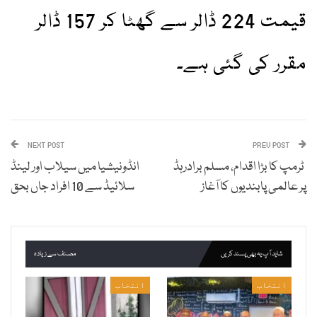
قیمت 224 ڈالر سے گھٹا کر 157 ڈالر
مقرر کی گئی ہے۔
NEXT POST
PREV POST
ٹرمپ کا بڑا اقدام، مسلم برادرہڈ
انڈونیشیا میں سیلاب اور لینڈ
پر عالمی پابندیوں کا آغاز
سلائیڈ سے 10 افراد جاں بحق
شاید آپ یہ بھی پسند کریں
مصنف سے زیادہ
انتخاب
انتخاب