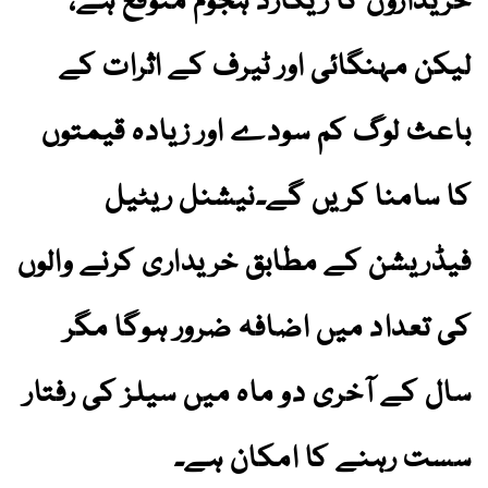
خریداروں کا ریکارڈ ہجوم متوقع ہے،
لیکن مہنگائی اور ٹیرف کے اثرات کے
باعث لوگ کم سودے اور زیادہ قیمتوں
کا سامنا کریں گے۔نیشنل ریٹیل
فیڈریشن کے مطابق خریداری کرنے والوں
کی تعداد میں اضافہ ضرور ہوگا مگر
سال کے آخری دو ماہ میں سیلز کی رفتار
سست رہنے کا امکان ہے۔