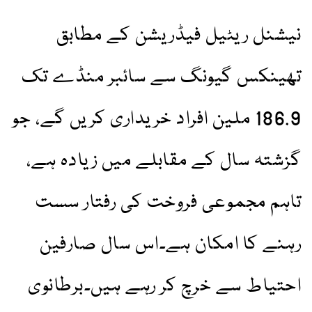
نیشنل ریٹیل فیڈریشن کے مطابق
تھینکس گیونگ سے سائبر منڈے تک
186.9 ملین افراد خریداری کریں گے، جو
گزشتہ سال کے مقابلے میں زیادہ ہے،
تاہم مجموعی فروخت کی رفتار سست
رہنے کا امکان ہے۔اس سال صارفین
احتیاط سے خرچ کر رہے ہیں۔برطانوی