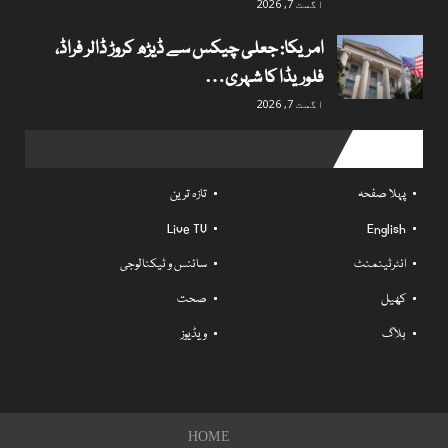
اگست 7, 2026
امریکا: جعلی چیکس سے ڈیڑھ کروڑ ڈالر فراڈ،
فلوریڈا کا شہری…
اگست 7, 2026
Useful links
پہلا صفحہ
تازہ ترین
Live TV
English
انٹرٹینمنٹ
سائنس و ٹیکنالوجی
کھیل
صحت
بلاگ
ویڈیوز
HOME