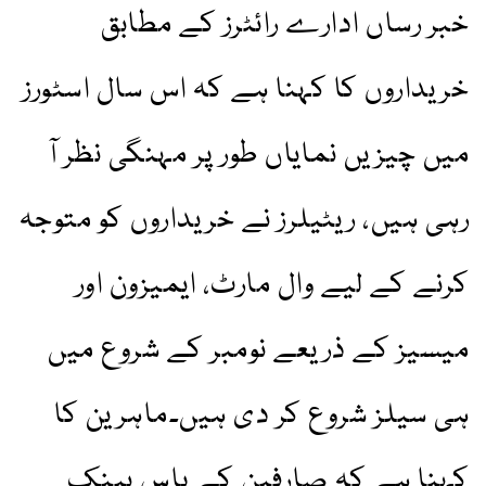
خبر رساں ادارے رائٹرز کے مطابق
خریداروں کا کہنا ہے کہ اس سال اسٹورز
میں چیزیں نمایاں طور پر مہنگی نظر آ
رہی ہیں، ریٹیلرز نے خریداروں کو متوجہ
کرنے کے لیے وال مارٹ، ایمیزون اور
میسیز کے ذریعے نومبر کے شروع میں
ہی سیلز شروع کر دی ہیں۔ماہرین کا
کہنا ہے کہ صارفین کے پاس بینک