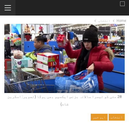
Home
انتخاب
28 مئی کو تیسرا سالانہ بزنس ایکسپو بھی ہوگا (تصویر: اسکرین
شاٹ)
انتخاب
اہم خبر