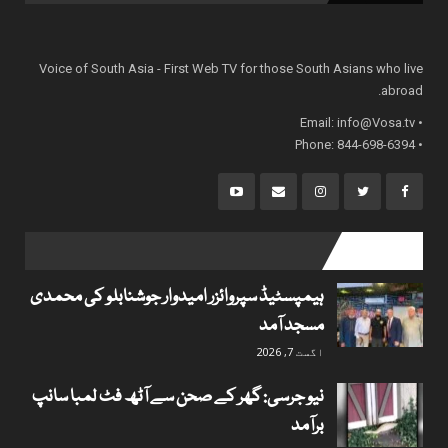
Voice of South Asia - First Web TV for those South Asians who live
abroad.
info@Vosa.tv
• Email:
• Phone: 844-698-6394
popular posts
ہیمپسٹیڈ سپروائزر امیدوار جوشنابلو کی محمدی
مسجد آمد
اگست 7, 2026
نیو جرسی: گھر کے صحن سے آٹھ فٹ لمبا سانپ
برآمد