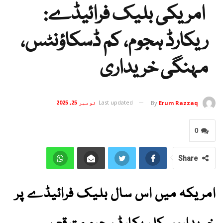
امریکی بلیک فرائیڈے:
ریکارڈ ہجوم، کم ڈسکاؤنٹس،
مہنگی خریداری
Last updated
نومبر 25, 2025
By
Erum Razzaq
0
Share
امریکہ میں اس سال بلیک فرائیڈے پر