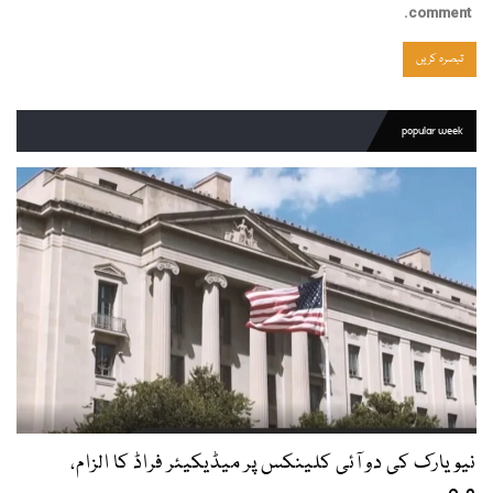
comment.
popular week
نیویارک کی دو آئی کلینکس پر میڈیکیئر فراڈ کا الزام،