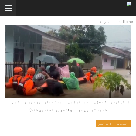
Home
انتخاب
انڈونیشیا کے جزیرہ سماٹرا میں موسلا دھار مون سون بارشوں نے
شدید تباہی مچا دی-(تصویر: اسکرین شاٹ)
انتخاب
اہم خبر