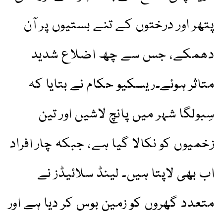
پتھر اور درختوں کے تنے بستیوں پر آن
دھمکے، جس سے چھ اضلاع شدید
متاثر ہوئے۔ریسکیو حکام نے بتایا کہ
سِبولگا شہر میں پانچ لاشیں اور تین
زخمیوں کو نکالا گیا ہے، جبکہ چار افراد
اب بھی لاپتا ہیں۔ لینڈ سلائیڈز نے
متعدد گھروں کو زمین بوس کر دیا ہے اور