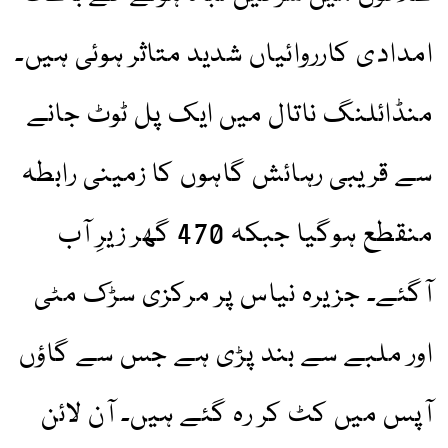
امدادی کارروائیاں شدید متاثر ہوئی ہیں۔
منڈائلنگ ناتال میں ایک پل ٹوٹ جانے
سے قریبی رہائش گاہوں کا زمینی رابطہ
منقطع ہوگیا جبکہ 470 گھر زیرِ آب
آگئے۔ جزیرہ نیاس پر مرکزی سڑک مٹی
اور ملبے سے بند پڑی ہے جس سے گاؤں
آپس میں کٹ کر رہ گئے ہیں۔ آن لائن