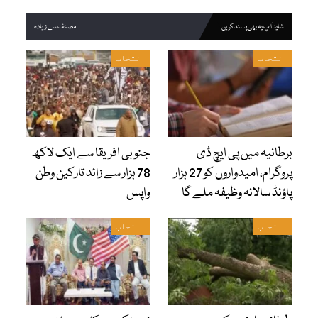
شاید آپ یہ بھی پسند کریں
مصنف سے زیادہ
انتخاب
انتخاب
برطانیہ میں پی ایچ ڈی
جنوبی افریقا سے ایک لاکھ
پروگرام، امیدواروں کو 27 ہزار
78 ہزار سے زائد تارکین وطن
پاؤنڈ سالانہ وظیفہ ملے گا
واپس
انتخاب
انتخاب