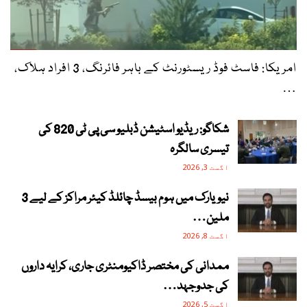
امریکا: فاسٹ فوڈ ریسٹورنٹ کے باہر فائرنگ، 3 افراد ہلاک،
…
شکاگو: ریڈیو اسٹیشن ڈبلیو سی پی ٹی 820 کی
تیسری سالگرہ
اگست 3, 2026
نیویارک میں ہوم بیسڈ چائلڈ کیئر مراکز کے لیے 3
ملین…
اگست 8, 2026
ممدانی کی مختصر ڈاکیومنٹری جاری، کرایہ داروں
کی جدوجہد…
اگست 5, 2026