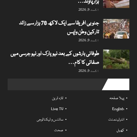
ہزار پاؤنڈ…
اگست 9, 2026
جنوبی افریقا سے ایک لاکھ 78 ہزار سے زائد
تارکین وطن واپس
اگست 9, 2026
طوفانی بارشوں کے بعد نیویارک اور نیو جرسی میں
صفائی کا کام…
اگست 9, 2026
Useful links
پہلا صفحہ
تازہ ترین
Live TV
English
انٹرٹینمنٹ
سائنس و ٹیکنالوجی
کھیل
صحت