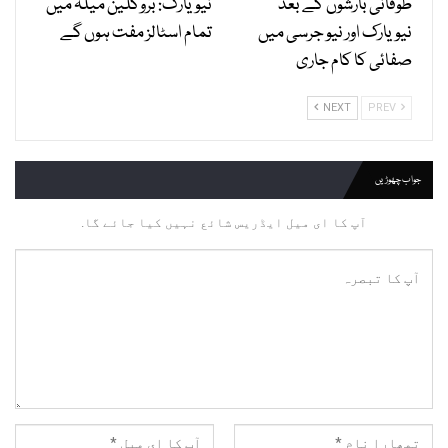
طوفانی بارشوں کے بعد
نیویارک: بروکلین میلہ میں
نیویارک اور نیو جرسی میں
تمام اسٹالز مفت ہوں گے
صفائی کا کام جاری
NEXT
PREV
جواب چھوڑیں
آپ کا ای میل ایڈریس شائع نہیں کیا جائے گا.