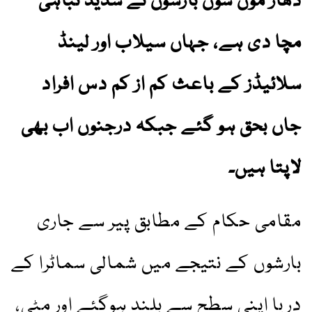
دھار مون سون بارشوں نے شدید تباہی
مچا دی ہے، جہاں سیلاب اور لینڈ
سلائیڈز کے باعث کم از کم دس افراد
جاں بحق ہو گئے جبکہ درجنوں اب بھی
لاپتا ہیں۔
مقامی حکام کے مطابق پیر سے جاری
بارشوں کے نتیجے میں شمالی سماٹرا کے
دریا اپنی سطح سے بلند ہوگئے اور مٹی،