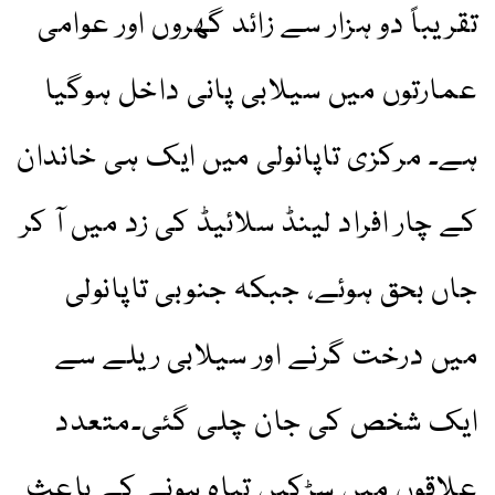
تقریباً دو ہزار سے زائد گھروں اور عوامی
عمارتوں میں سیلابی پانی داخل ہوگیا
ہے۔ مرکزی تاپانولی میں ایک ہی خاندان
کے چار افراد لینڈ سلائیڈ کی زد میں آ کر
جاں بحق ہوئے، جبکہ جنوبی تاپانولی
میں درخت گرنے اور سیلابی ریلے سے
ایک شخص کی جان چلی گئی۔متعدد
علاقوں میں سڑکیں تباہ ہونے کے باعث