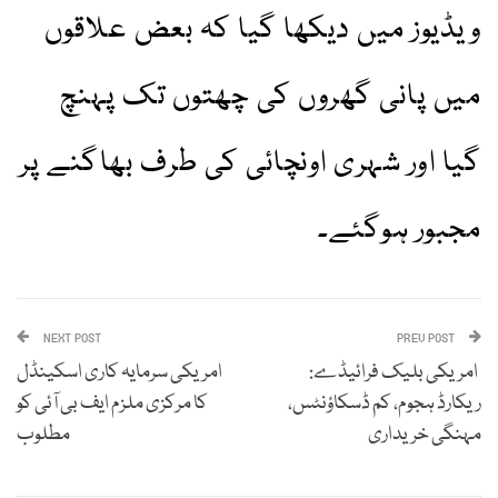
ویڈیوز میں دیکھا گیا کہ بعض علاقوں
میں پانی گھروں کی چھتوں تک پہنچ
گیا اور شہری اونچائی کی طرف بھاگنے پر
مجبور ہوگئے۔
NEXT POST
PREV POST
امریکی بلیک فرائیڈے:
امریکی سرمایہ کاری اسکینڈل
ریکارڈ ہجوم، کم ڈسکاؤنٹس،
کا مرکزی ملزم ایف بی آئی کو
مہنگی خریداری
مطلوب