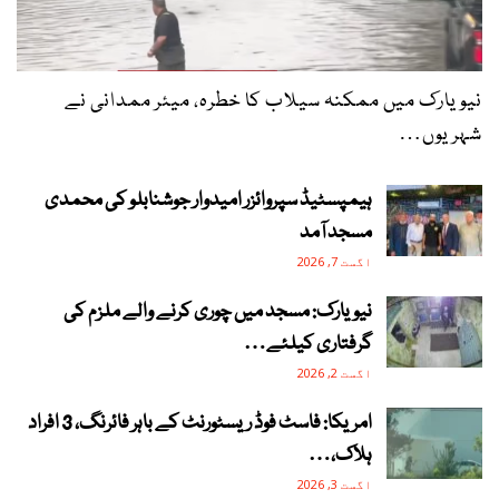
نیویارک میں ممکنہ سیلاب کا خطرہ، میئر ممدانی نے
شہریوں…
ہیمپسٹیڈ سپروائزر امیدوار جوشنابلو کی محمدی
مسجد آمد
اگست 7, 2026
نیویارک: مسجد میں چوری کرنے والے ملزم کی
گرفتاری کیلئے…
اگست 2, 2026
امریکا: فاسٹ فوڈ ریسٹورنٹ کے باہر فائرنگ، 3 افراد
ہلاک،…
اگست 3, 2026