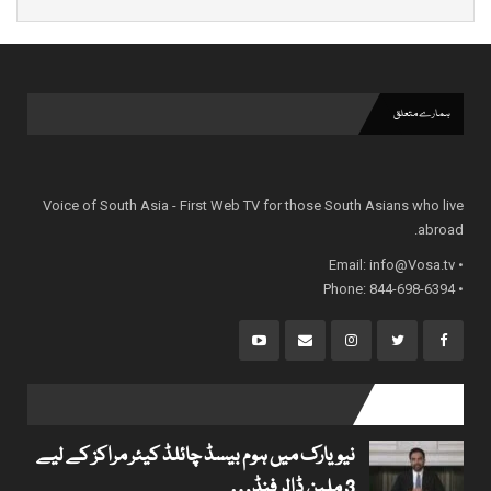
ہمارے متعلق
Voice of South Asia - First Web TV for those South Asians who live
abroad.
info@Vosa.tv
• Email:
• Phone: 844-698-6394
popular posts
نیویارک میں ہوم بیسڈ چائلڈ کیئر مراکز کے لیے
3 ملین ڈالر فنڈ…