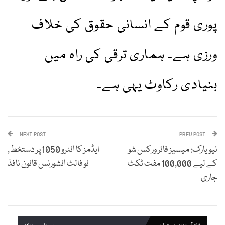
پوری قوم کے انسانی حقوق کی خلاف
ورزی ہے۔ ہماری ترقی کی راہ میں
بنیادی رکاوٹ یہی ہے۔
NEXT POST
PREV POST
نیویارک: میسیز فائر ورکس شو
ایڈمز کا انٹرو 1050 پر دستخط,
کے لیے 100,000 مفت ٹکٹ
نو فالٹ انشورنس قانون نافذ
جاری