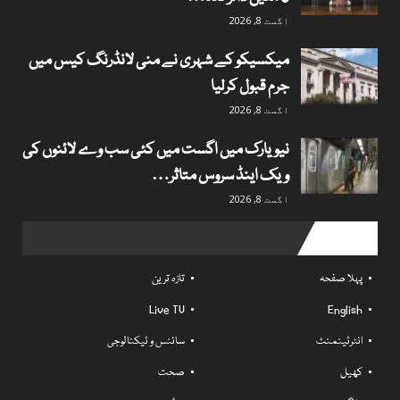
اگست 8, 2026
میکسیکو کے شہری نے منی لانڈرنگ کیس میں
جرم قبول کرلیا
اگست 8, 2026
نیویارک میں اگست میں کئی سب وے لائنوں کی
ویک اینڈ سروس متاثر…
اگست 8, 2026
Useful links
پہلا صفحہ
تازہ ترین
Live TV
English
انٹرٹینمنٹ
سائنس و ٹیکنالوجی
کھیل
صحت