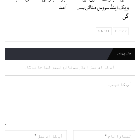
ویک اینڈ سروس متاثر رہے
آمد
گی
NEXT
PREV
جواب چھوڑیں
آپ کا ای میل ایڈریس شائع نہیں کیا جائے گا.