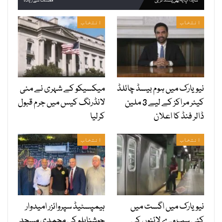
شاید آپ یہ بھی پسند کریں
مصنف سے زیادہ
انتخاب
انتخاب
نیویارک میں ہوم بیسڈ چائلڈ
میکسیکو کے شہری نے منی
کیئر مراکز کے لیے 3 ملین
لانڈرنگ کیس میں جرم قبول
ڈالر فنڈ کا اعلان
کرلیا
انتخاب
انتخاب
نیویارک میں اگست میں
ہیمپسٹیڈ سپروائزر امیدوار
کئی سب وے لائنوں کی
جوشنابلو کی محمدی مسجد