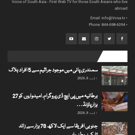
Voice of South Asia - First Web TV for those South Asians who live
abroad.
info@Vosa.tv
• Email:
• Phone: 844-698-6394
popular posts
سمندری پانی میں موجود جراثیم سے 5 افراد ہلاک
اگست 9, 2026
برطانیہ میں پی ایچ ڈی پروگرام، امیدواروں کو 27
ہزار پاؤنڈ…
اگست 9, 2026
جنوبی افریقا سے ایک لاکھ 78 ہزار سے زائد