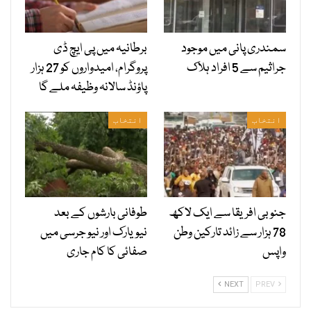
سمندری پانی میں موجود
برطانیہ میں پی ایچ ڈی
جراثیم سے 5 افراد ہلاک
پروگرام، امیدواروں کو 27 ہزار
پاؤنڈ سالانہ وظیفہ ملے گا
انتخاب
انتخاب
جنوبی افریقا سے ایک لاکھ
طوفانی بارشوں کے بعد
78 ہزار سے زائد تارکین وطن
نیویارک اور نیو جرسی میں
واپس
صفائی کا کام جاری
NEXT
PREV