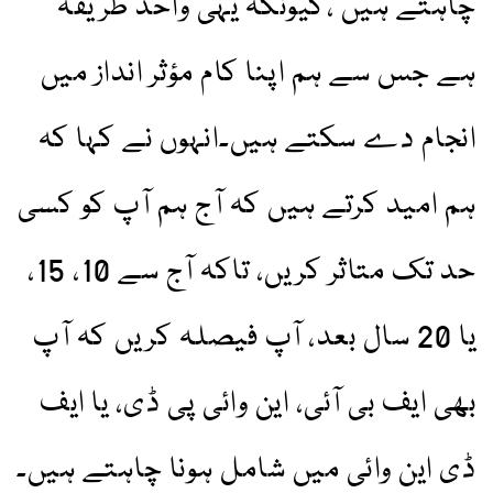
چاہتے ہیں ،کیونکہ یہی واحد طریقہ
ہے جس سے ہم اپنا کام مؤثر انداز میں
انجام دے سکتے ہیں۔انہوں نے کہا کہ
ہم امید کرتے ہیں کہ آج ہم آپ کو کسی
حد تک متاثر کریں، تاکہ آج سے 10، 15،
یا 20 سال بعد، آپ فیصلہ کریں کہ آپ
بھی ایف بی آئی، این وائی پی ڈی، یا ایف
ڈی این وائی میں شامل ہونا چاہتے ہیں۔