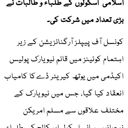
اسلامی اسکولوں کے طلباء و طالبات نے
بڑی تعداد میں شرکت کی۔
کونسل آف پیپلز آرگنائزیشن کے زیر
اہتمام کوئینز میں قائم نیویارک پولیس
اکیڈمی میں یوتھ کیریئر ڈےکا کامیاب
انعقاد کیا گیا، جس میں نیویارک کے
مختلف علاقوں سے مسلم امریکن