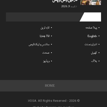
تارکین وطن واپس
اگست 9, 2026
Useful links
پہلا صفحہ
تازہ ترین
Live TV
English
انٹرٹینمنٹ
سائنس و ٹیکنالوجی
کھیل
صحت
بلاگ
ویڈیوز
HOME
© 2026 - VOSA. All Rights Reserved.