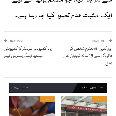
سے سراہا گیا، جو مسلم یوتھ کے لیے
ایک مثبت قدم تصور کیا جا رہا ہے۔
NEXT POST
PREV POST
بروکلین: نامعلوم شخص کی
اپنا کمیونٹی سینٹر کا کمیونٹی
فائرنگ سے 18 سالہ نوجوان جاں
ہیلتھ اینڈ ریسورس فیئر
بحق
شاید آپ یہ بھی پسند کریں
مصنف سے زیادہ
انتخاب
انتخاب