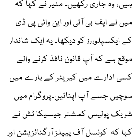
ہیں، وہ جاری رکھیں۔ مئیر نے کہا کہ
میں نے ایف بی آئی اور این وائی پی ڈی
کے ایکسپلوررز کو دیکھا۔ یہ ایک شاندار
موقع ہے کہ آپ قانون نافذ کرنے والے
کسی ادارے میں کیریئر کے بارے میں
سوچیں جسے آپ اپنائیں۔پروگرام میں
شریک پولیس کمشنر جیسیکا ٹش نے
کہا کہ کونسل آف پیپلز آرگنائزیشن اور