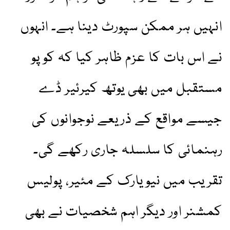
انہیں ہر ممکن سپورٹ دینا ہے۔ انہوں
نے اس بات کا عزم ظاہر کیا کہ کوپو
مستقبل میں بھی یوتھ کیرئیر ڈے
جیسے مواقع کے ذریعے نوجوانوں کی
رہنمائی کا سلسلہ جاری رکھے گی۔
تقریب میں نیویارک کے مئیر، پولیس
کمشنر اور دیگر اہم شخصیات نے بھی