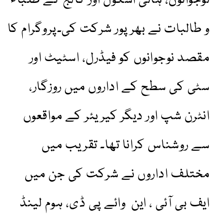
نوجوانوں، ہائی اسکول اور کالج کے طلباء
و طالبات نے بھرپور شرکت کی۔پروگرام کا
مقصد نوجوانوں کو فیڈرل، اسٹیٹ اور
سٹی کی سطح کے اداروں میں روزگار،
انٹرن شپ اور دیگر کیریئر کے مواقعوں
سے روشناس کرانا تھا۔ تقریب میں
مختلف اداروں نے شرکت کی جن میں
ایف بی آئی ، این وائے پی ڈی، ہوم لینڈ