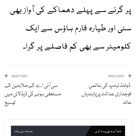
پر گرنے سے پہلے دھماکے کی آواز بھی
سنی اور طیارہ فارم ہاؤس سے ایک
کلومیٹر سے بھی کم فاصلے پر گرا۔
NEXT POST
PREV POST
ڈونلڈ ٹرمپ کی عالمی
سی آئی اے کے ملازمین کے
فوجداری عدالت پر پابندیاں
مستعفی ہونےکی ڈیڈلائن میں
عائد
توسیع
شاید آپ یہ بھی پسند کریں
مصنف سے زیادہ