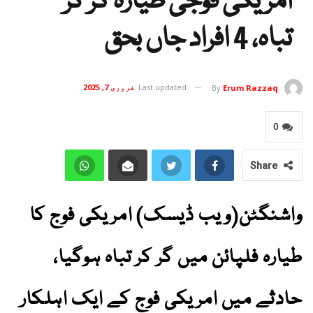
امریکی فوجی طیارہ گر کر
تباہ، 4 افراد جاں بحق
Last updated
فروری 7, 2025
By
Erum Razzaq
0
Share
واشنگٹن(ویب ڈیسک) امریکی فوج کا
طیارہ فلپائن میں گر کر تباہ ہوگیا،
حادثے میں امریکی فوج کے ایک اہلکار