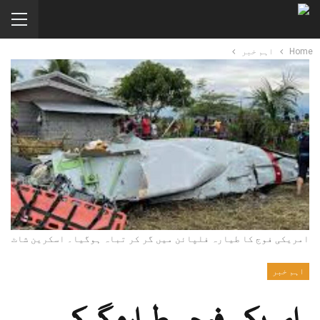
Home
اہم خبر
امریکی فوج کا طیارہ فلپائن میں گر کر تباہ ہوگیا۔ اسکرین شاٹ
اہم خبر