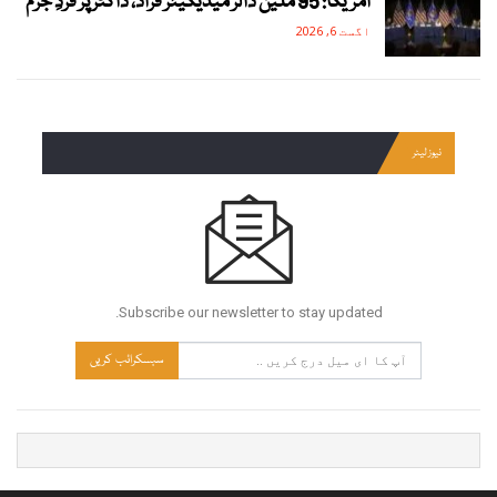
امریکا: 95 ملین ڈالر میڈیکیئر فراڈ، ڈاکٹر پر فردِ جرم
اگست 6, 2026
نیوز لیٹر
Subscribe our newsletter to stay updated.
سبسکرائب کریں