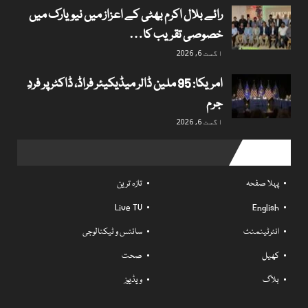
رائے بلال اکرم بھٹی کے اعزاز میں نیویارک میں
خصوصی تقریب کا…
اگست 6, 2026
امریکا: 95 ملین ڈالر میڈیکیئر فراڈ، ڈاکٹر پر فردِ
جرم
اگست 6, 2026
Useful links
پہلا صفحہ
تازہ ترین
Live TV
English
انٹرٹینمنٹ
سائنس و ٹیکنالوجی
کھیل
صحت
بلاگ
ویڈیوز