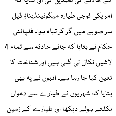
کے حادثے کی تصدیق کی اور بتایا کہ
امریکی فوجی طیارہ میگوئینڈیناؤ ڈیل
سر صوبے میں گر کر تباہ ہوا۔ فلپائنی
حکام نے بتایا کہ جائے حادثہ سے تمام 4
لاشیں نکال لی گئی ہیں اور شناخت کا
تعین کیا جا رہا ہے۔ انہوں نے یہ بھی
بتایا کہ شہریوں نے طیارے سے دھواں
نکلتے ہوئے دیکھا اور طیارے کے زمین