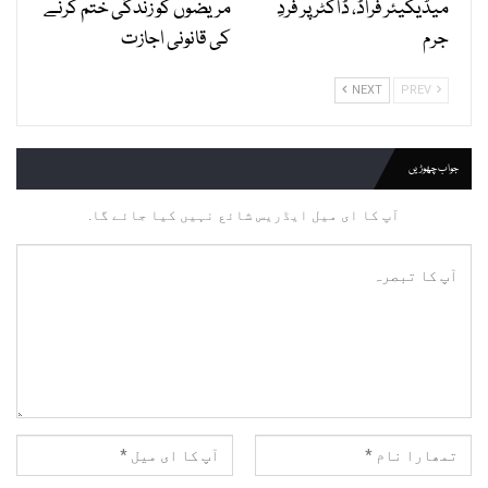
میڈیکیئر فراڈ، ڈاکٹر پر فردِ
مریضوں کو زندگی ختم کرنے
جرم
کی قانونی اجازت
NEXT
PREV
جواب چھوڑیں
آپ کا ای میل ایڈریس شائع نہیں کیا جائے گا.