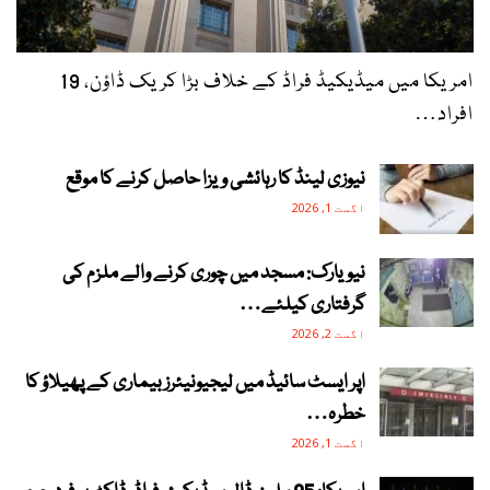
امریکا میں میڈیکیڈ فراڈ کے خلاف بڑا کریک ڈاؤن، 19
افراد…
نیوزی لینڈ کا رہائشی ویزا حاصل کرنے کا موقع
اگست 1, 2026
نیویارک: مسجد میں چوری کرنے والے ملزم کی
گرفتاری کیلئے…
اگست 2, 2026
اپر ایسٹ سائیڈ میں لیجیونیئرز بیماری کے پھیلاؤ کا
خطرہ…
اگست 1, 2026