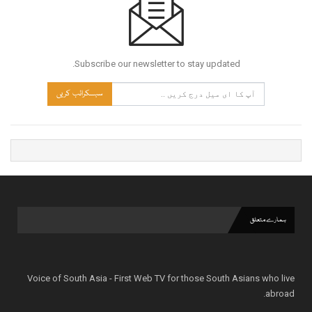
Subscribe our newsletter to stay updated.
سبسکرائب کریں
ہمارے متعلق
Voice of South Asia - First Web TV for those South Asians who live
abroad.