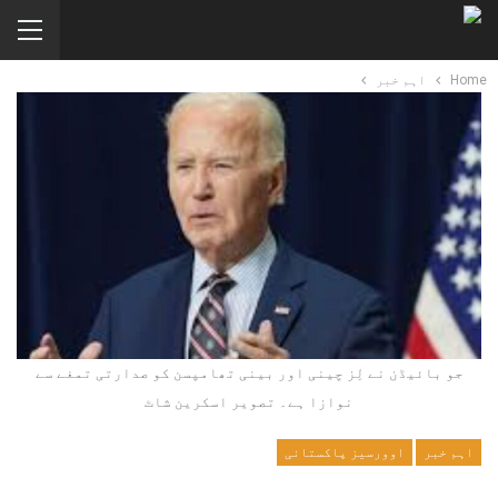
Home
اہم خبر
جو بائیڈن نے لِز چینی اور بینی تھامپسن کو صدارتی تمغے سے
نوازا ہے۔ تصویر اسکرین شاٹ
اہم خبر
اوورسیز پاکستانی