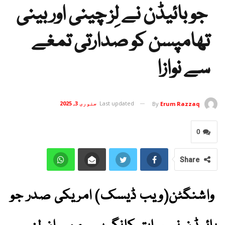
جو بائیڈن نے لِز چینی اور بینی
تھامپسن کو صدارتی تمغے
سے نوازا
Last updated
جنوری 3, 2025
By
Erum Razzaq
0
Share
واشنگٹن(ویب ڈیسک) امریکی صدر جو