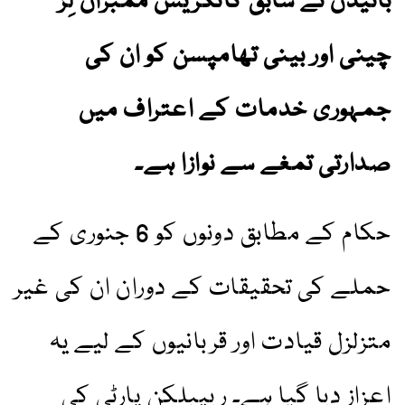
بائیڈن نے سابق کانگریس ممبران لِز
چینی اور بینی تھامپسن کو ان کی
جمہوری خدمات کے اعتراف میں
صدارتی تمغے سے نوازا ہے۔
حکام کے مطابق دونوں کو 6 جنوری کے
حملے کی تحقیقات کے دوران ان کی غیر
متزلزل قیادت اور قربانیوں کے لیے یہ
اعزاز دیا گیا ہے۔ ریپبلکن پارٹی کی