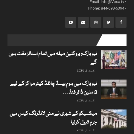
info@Vosa.tv
• Email:
• Phone: 844-698-6394
popular posts
نیویارک: بروکلین میلہ میں تمام اسٹالز مفت ہوں
گے
اگست 8, 2026
نیویارک میں ہوم بیسڈ چائلڈ کیئر مراکز کے لیے
3 ملین ڈالر فنڈ…
اگست 8, 2026
میکسیکو کے شہری نے منی لانڈرنگ کیس میں
جرم قبول کرلیا
اگست 8, 2026