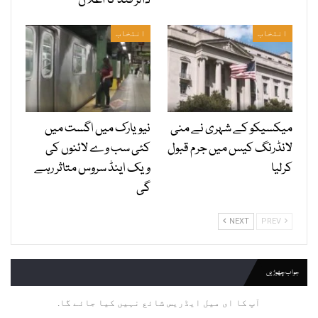
ڈالر فنڈ کا اعلان
انتخاب
انتخاب
میکسیکو کے شہری نے منی
نیویارک میں اگست میں
لانڈرنگ کیس میں جرم قبول
کئی سب وے لائنوں کی
کرلیا
ویک اینڈ سروس متاثر رہے
گی
NEXT
PREV
جواب چھوڑیں
آپ کا ای میل ایڈریس شائع نہیں کیا جائے گا.