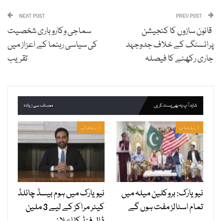
NEXT POST
PREV POST
قانون سازوں کا کنجیشن
سماجی وکاروباری شخصیت
پرائسنگ کے خلاف جدوجہد
کی سیاسی رہنما کے اعزاز میں
جاری رکھنے کا فیصلہ
تقریب
شاید آپ یہ بھی پسند کریں
مصنف سے زیادہ
انتخاب
انتخاب
نیویارک: بروکلین میلہ میں
نیویارک میں ہوم بیسڈ چائلڈ
تمام اسٹالز مفت ہوں گے
کیئر مراکز کے لیے 3 ملین