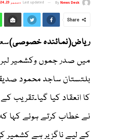
Last updated
دسمبر 23, 2024
By
News Desk
Share
ریاض(نمائندہ خصوصی)
سعو
میں صدر جموں وکشمیر لبری
بلتستان ساجد محمود صدیقی 
کا انعقاد کیا گیا۔تقریب 
نے خطاب کرتے ہوئے کہا کہ
کے لیے ناگزیر ہے کشمیر کی