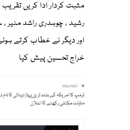
مثبت کردار ادا کریں تقریب س
رشید ، چوہدری راشد منیر ، س
اور دیگر نے خطاب کرتے ہوئ
خراج تحسین پیش کیا
PREV POST
ٹرمپ کا امریکہ کے بلند ترین پہاڑ دینالی کا نام دو
ماؤنٹ مکِنلی رکھنے کا اعلان