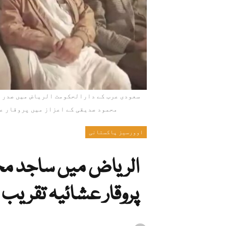
سعودی عرب کے دارالحکومت الریاض میں صدر 
محمود صدیقی کے اعزاز میں پروقار ع
اوورسیز پاکستانی
الریاض میں ساجد مح
پروقار عشائیہ تقریب ک