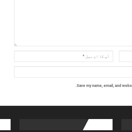
Save my name, email, and websit
l links
popular posts