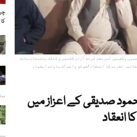
چین
کا 
جموں وکشمیر لبریشن فرنٹ آزاد کشمیر و گلگت بلتستان ساجد
شائیہ تقریب کا انعقاد /فوٹو وائس آف ساوتھ ایشیاء
مود صدیقی کے اعزاز میں
جولائی 1
ا انعقاد