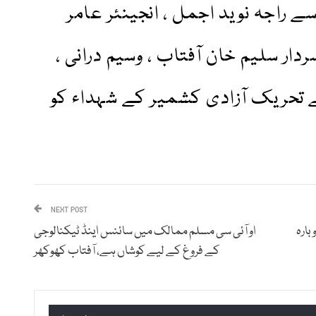
ے راجہ نوید اجمل ، انجینئر عامر
ردار سلیم خان آفتاب ، وسیم درانی ،
ے تحریک آزادی کشمیر کے شہداء کو
NEXT POST
بارہ
او آئی سی مسلم ممالک میں سائنس اینڈ ٹیکنالوجی
کے فروغ کے لیے کوشاں ہے، آفتاب کھوکھر