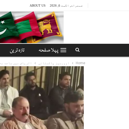
جمعرات, اگست 6, 2026
ABOUT US
پہلا صفحہ
تازہ ترین
Home
اوورسیز پاکستانی
الریاض میں ساجد مح