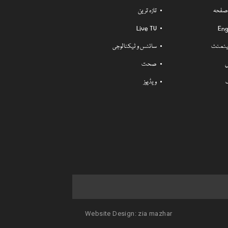
 صفحہ
تازہ ترین
Live TV
Eng
ٹینمنٹ
سائنس و ٹیکنالوجی
ل
صحت
ویڈیوز
Website Design:
zia mazhar