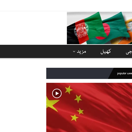
وجی
کھیل
مزید
popular we