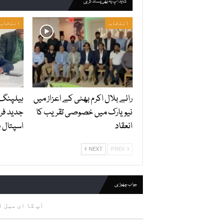
شاید آپ یہ بھی پسند کریں
انتخاب
انتخاب
رائے بلال اکرم بھٹی کے اعزاز میں
ہیلپنگ 
نیویارک میں خصوصی تقریب کا
جدید فر
انعقاد
اسپتال ب
NEXT
PREV
جواب چھوڑیں
آپ کا ای میل ا