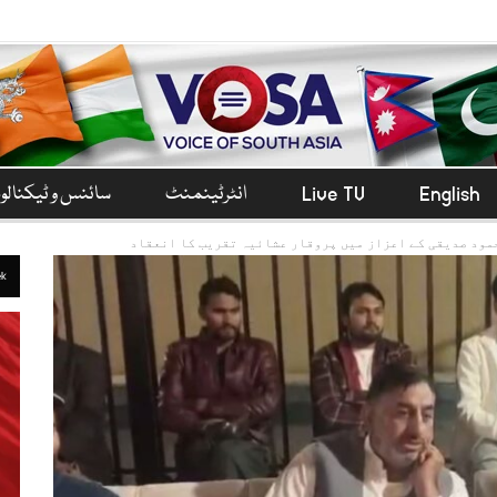
English
Live TV
انٹرٹینمنٹ
سائنس و ٹیکنال
مود صدیقی کے اعزاز میں پروقار عشائیہ تقریب کا انعقاد
ek