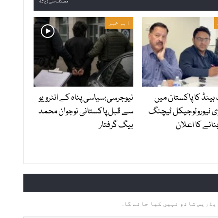
مصنف سے زیادہ
اہم خبر
ہینڈ کا پاکستان میں
نیوجرسی:سیاسی پناہ کے انٹرویو
ی نیورولوجیکل ٹیچنگ
سے قبل پاکستانی نوجوان محمد
نانے کا اعلان
بیگ گرفتار
یڈریس شائع نہیں کیا جائے گا.