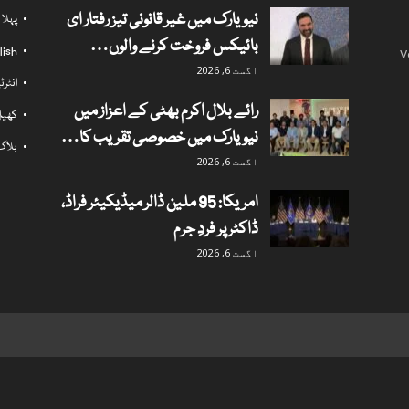
نیویارک میں غیر قانونی تیز رفتار ای
پہلا
بائیکس فروخت کرنے والوں…
lish
V
اگست 6, 2026
انٹر
رائے بلال اکرم بھٹی کے اعزاز میں
کھی
نیویارک میں خصوصی تقریب کا…
بلاگ
اگست 6, 2026
امریکا: 95 ملین ڈالر میڈیکیئر فراڈ،
ڈاکٹر پر فردِ جرم
اگست 6, 2026