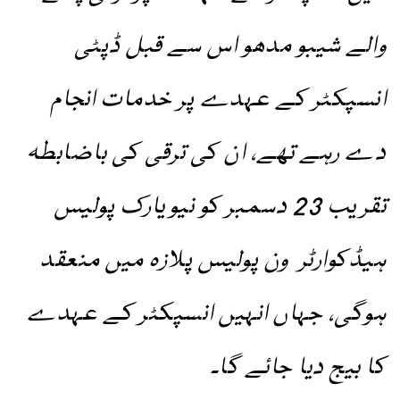
والے شیبو مدھو اس سے قبل ڈپٹی
انسپکٹر کے عہدے پر خدمات انجام
دے رہے تھے، ان کی ترقی کی باضابطہ
تقریب 23 دسمبر کو نیویارک پولیس
ہیڈکوارٹر ون پولیس پلازہ میں منعقد
ہوگی، جہاں انہیں انسپکٹر کے عہدے
کا بیج دیا جائے گا۔