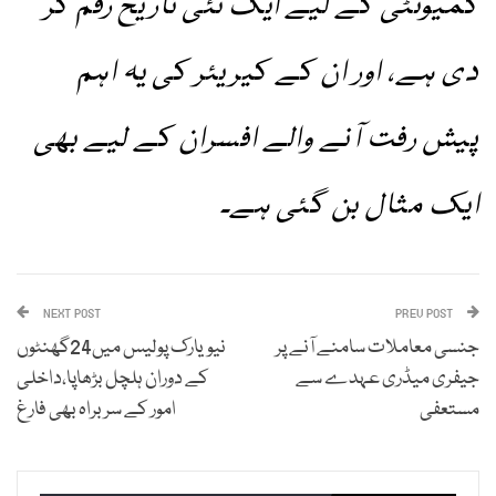
کمیونٹی کے لیے ایک نئی تاریخ رقم کر
دی ہے، اور ان کے کیریئر کی یہ اہم
پیش رفت آنے والے افسران کے لیے بھی
ایک مثال بن گئی ہے۔
NEXT POST
PREV POST
جنسی معاملات سامنے آنے پر
نیویارک پولیس میں24گھنٹوں
جیفری میڈری عہدے سے
کے دوران ہلچل بڑھاپا،داخلی
مستعفی
امور کے سربراہ بھی فارغ