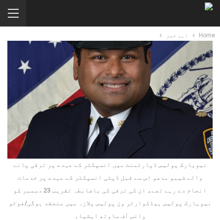
Home
اہم خبر
نیویارک پولیس ڈپارٹمنٹ میں انسپکٹر کے عہدے پر ترقی پانے
والے شیبو مدھو اس سے قبل ڈپٹی انسپکٹر کے عہدے پر خدمات
انجام دے رہے تھے، ان کی ترقی کی باضابطہ تقریب 23 دسمبر کو
نیویارک پولیس ہیڈکوارٹر ون پولیس پلازہ میں منعقد ہوگی/فوٹو
وائس آف ساوتھ ایشیاء