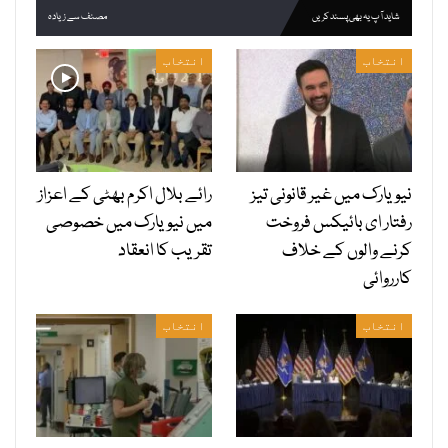
شاید آپ یہ بھی پسند کریں
مصنف سے زیادہ
انتخاب
انتخاب
نیویارک میں غیر قانونی تیز
رائے بلال اکرم بھٹی کے اعزاز
رفتار ای بائیکس فروخت
میں نیویارک میں خصوصی
کرنے والوں کے خلاف
تقریب کا انعقاد
کارروائی
انتخاب
انتخاب