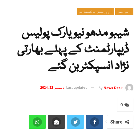
اہم خبر
اوورسیز پاکستانی
شیبو مدھو نیویارک پولیس
ڈیپارٹمنٹ کے پہلے بھارتی
نژاد انسپکٹر بن گئے
Last updated
دسمبر 22, 2024
By
News Desk
0
Share