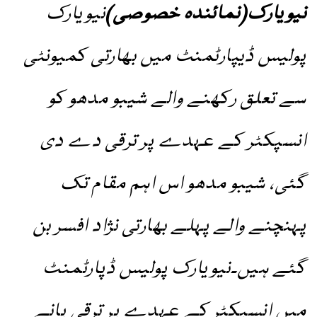
نیویارک(نمائندہ خصوصی)
نیویارک
پولیس ڈیپارٹمنٹ میں بھارتی کمیونٹی
سے تعلق رکھنے والے شیبو مدھو کو
انسپکٹر کے عہدے پر ترقی دے دی
گئی، شیبو مدھو اس اہم مقام تک
پہنچنے والے پہلے بھارتی نژاد افسر بن
گئے ہیں۔نیویارک پولیس ڈپارٹمنٹ
میں انسپکٹر کے عہدے پر ترقی پانے