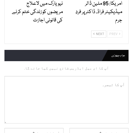
امریکا: 95 ملین ڈالر
نیویارک میں لاعلاج
میڈیکیئر فراڈ، ڈاکٹر پر فردِ
مریضوں کو زندگی ختم کرنے
جرم
کی قانونی اجازت
NEXT
PREV
جواب چھوڑیں
آپ کا ای میل ایڈریس شائع نہیں کیا جائے گا.