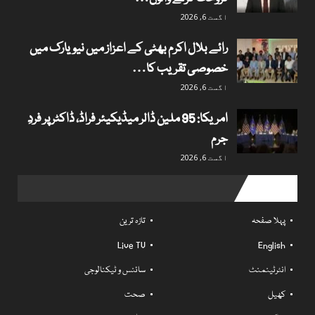
اگست 6, 2026
رائے بلال اکرم بھٹی کے اعزاز میں نیویارک میں
خصوصی تقریب کا…
اگست 6, 2026
امریکا: 95 ملین ڈالر میڈیکیئر فراڈ، ڈاکٹر پر فردِ
جرم
اگست 6, 2026
Useful links
پہلا صفحہ
تازہ ترین
Live TV
English
انٹرٹینمنٹ
سائنس و ٹیکنالوجی
کھیل
صحت