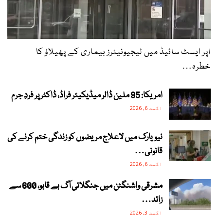
اپر ایسٹ سائیڈ میں لیجیونیئرز بیماری کے پھیلاؤ کا
خطرہ…
امریکا: 95 ملین ڈالر میڈیکیئر فراڈ، ڈاکٹر پر فردِ جرم
اگست 6, 2026
نیویارک میں لاعلاج مریضوں کو زندگی ختم کرنے کی
قانونی…
اگست 6, 2026
مشرقی واشنگٹن میں جنگلاتی آگ بے قابو، 600 سے
زائد…
اگست 3, 2026