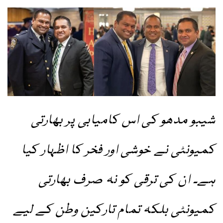
شیبو مدھو کی اس کامیابی پر بھارتی
کمیونٹی نے خوشی اور فخر کا اظہار کیا
ہے۔ ان کی ترقی کو نہ صرف بھارتی
کمیونٹی بلکہ تمام تارکین وطن کے لیے