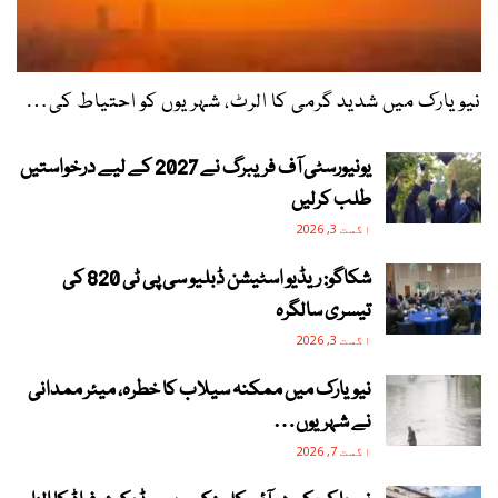
نیویارک میں شدید گرمی کا الرٹ، شہریوں کو احتیاط کی…
یونیورسٹی آف فریبرگ نے 2027 کے لیے درخواستیں
طلب کرلیں
اگست 3, 2026
شکاگو: ریڈیو اسٹیشن ڈبلیو سی پی ٹی 820 کی
تیسری سالگرہ
اگست 3, 2026
نیویارک میں ممکنہ سیلاب کا خطرہ، میئر ممدانی
نے شہریوں…
اگست 7, 2026