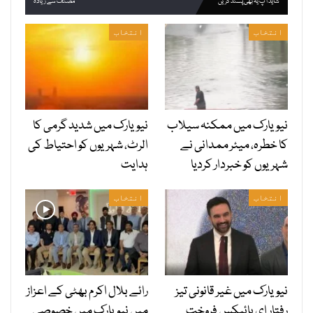
شاید آپ یہ بھی پسند کریں
مصنف سے زیادہ
انتخاب
انتخاب
نیویارک میں ممکنہ سیلاب
نیویارک میں شدید گرمی کا
کا خطرہ، میئر ممدانی نے
الرٹ، شہریوں کو احتیاط کی
شہریوں کو خبردار کردیا
ہدایت
انتخاب
انتخاب
نیویارک میں غیر قانونی تیز
رائے بلال اکرم بھٹی کے اعزاز
رفتار ای بائیکس فروخت
میں نیویارک میں خصوصی