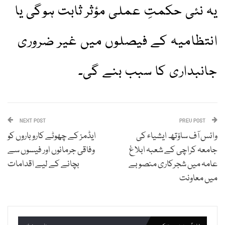
یہ نئی حکمتِ عملی مؤثر ثابت ہوگی یا
انتظامیہ کے فیصلوں میں غیر ضروری
جانبداری کا سبب بنے گی۔
NEXT POST
PREV POST
وائس آف ساؤتھ ایشیاء کی
ایڈمز کے چھوٹے کاروباروں کو
جامعہ کراچی کے شعبہ ابلاغ
وفاقی جرمانوں اور فیسوں سے
عامہ میں شجرکاری منصوبے
بچانے کے لیے اقدامات
میں معاونت