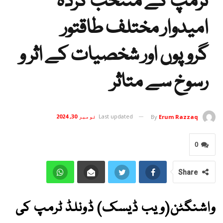
ٹرمپ کے منتخب کردہ
امیدوار مختلف طاقتور
گروپوں اور شخصیات کے اثر و
رسوخ سے متاثر
Last updated
نومبر 30, 2024
By
Erum Razzaq
0
Share
واشنگٹن(ویب ڈیسک) ڈونلڈ ٹرمپ کی