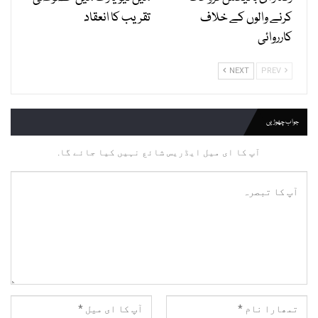
کرنے والوں کے خلاف
تقریب کا انعقاد
کارروائی
NEXT
PREV
جواب چھوڑیں
آپ کا ای میل ایڈریس شائع نہیں کیا جائے گا.