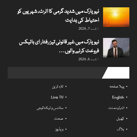
نیویارک میں شدید گرمی کا الرٹ، شہریوں کو
احتیاط کی ہدایت
اگست 7, 2026
نیویارک میں غیر قانونی تیز رفتار ای بائیکس
فروخت کرنے والوں…
اگست 6, 2026
Useful links
پہلا صفحہ
تازہ ترین
Live TV
English
انٹرٹینمنٹ
سائنس و ٹیکنالوجی
کھیل
صحت
بلاگ
ویڈیوز