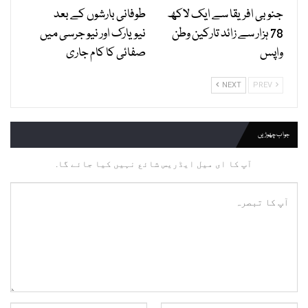
جنوبی افریقا سے ایک لاکھ
طوفانی بارشوں کے بعد
78 ہزار سے زائد تارکین وطن
نیویارک اور نیو جرسی میں
واپس
صفائی کا کام جاری
NEXT
PREV
جواب چھوڑیں
آپ کا ای میل ایڈریس شائع نہیں کیا جائے گا.