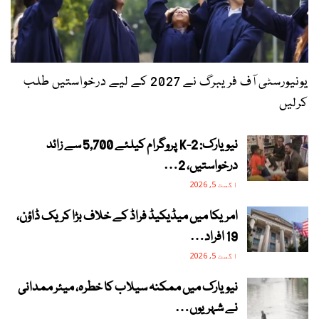
یونیورسٹی آف فریبرگ نے 2027 کے لیے درخواستیں طلب
کرلیں
نیویارک: 2-K پروگرام کیلئے 5,700 سے زائد
درخواستیں، 2…
اگست 5, 2026
امریکا میں میڈیکیڈ فراڈ کے خلاف بڑا کریک ڈاؤن،
19 افراد…
اگست 5, 2026
نیویارک میں ممکنہ سیلاب کا خطرہ، میئر ممدانی
نے شہریوں…