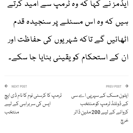
ایڈمز نے کہا کہ وہ ٹرمپ سے امید کرتے
ہیں کہ وہ اس مسئلے پر سنجیدہ قدم
اٹھائیں گے تاکہ شہریوں کی حفاظت اور
ان کے استحکام کو یقینی بنایا جا سکے۔
NEXT POST
PREV POST
ایلون مسک کے سپر پی اے سی
ٹرمپ کا کرسٹی نوم کا نام ڈی ایچ
کے ڈونلڈ ٹرمپ کو منتخب
ایس کی سربراہی کے لیے
کروانے کے لیے 200 ملین ڈالر
منتخب
خرچ