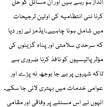
انداز ہو رہے ہیں اور ان مسائل کو حل
کرنا نئی انتظامیہ کی اولین ترجیحات
میں شامل ہونا چاہیے۔ایڈمز نے زور دیا
کہ سرحدی سلامتی اور پناہ گزینوں کی
مؤثر پالیسیوں کو نافذ کرنا ضروری ہے
تاکہ شہروں پر بے جا بوجھ نہ پڑے اور
عوامی خدمات میں بہتری لائی جا سکے۔
انہوں نے اس مسئلے پر وفاقی اور مقامی