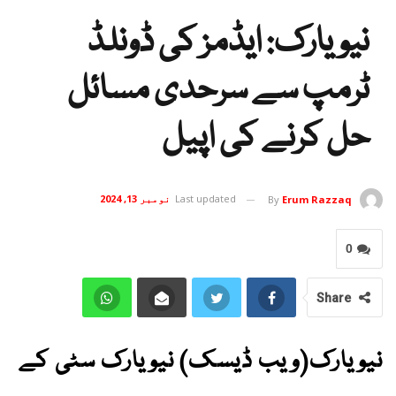
نیویارک: ایڈمز کی ڈونلڈ
ٹرمپ سے سرحدی مسائل
حل کرنے کی اپیل
Last updated
نومبر 13, 2024
By
Erum Razzaq
0
Share
نیویارک(ویب ڈیسک) نیویارک سٹی کے