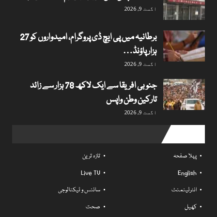
اگست 9, 2026
برطانیہ میں پی ایچ ڈی پروگرام، امیدواروں کو 27
ہزار پاؤنڈ…
اگست 9, 2026
جنوبی افریقا سے ایک لاکھ 78 ہزار سے زائد
تارکین وطن واپس
اگست 9, 2026
Useful links
پہلا صفحہ
تازہ ترین
Live TV
English
انٹرٹینمنٹ
سائنس و ٹیکنالوجی
کھیل
صحت