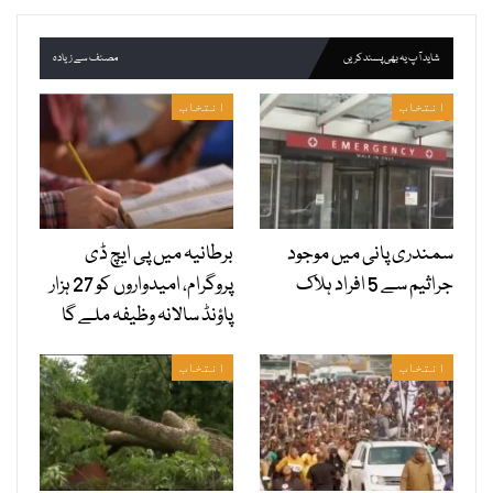
شاید آپ یہ بھی پسند کریں
مصنف سے زیادہ
انتخاب
انتخاب
سمندری پانی میں موجود
برطانیہ میں پی ایچ ڈی
جراثیم سے 5 افراد ہلاک
پروگرام، امیدواروں کو 27 ہزار
پاؤنڈ سالانہ وظیفہ ملے گا
انتخاب
انتخاب