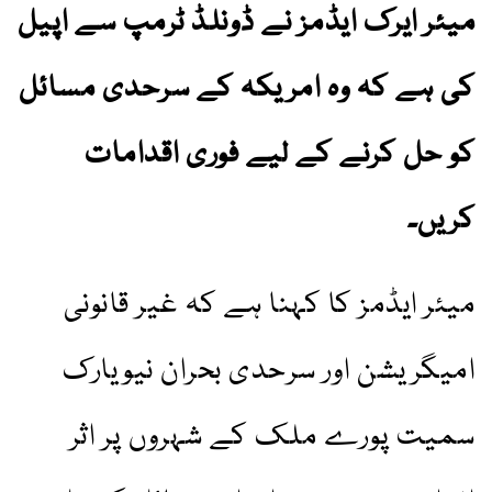
میئر ایرک ایڈمز نے ڈونلڈ ٹرمپ سے اپیل
کی ہے کہ وہ امریکہ کے سرحدی مسائل
کو حل کرنے کے لیے فوری اقدامات
کریں۔
میئر ایڈمز کا کہنا ہے کہ غیر قانونی
امیگریشن اور سرحدی بحران نیویارک
سمیت پورے ملک کے شہروں پر اثر