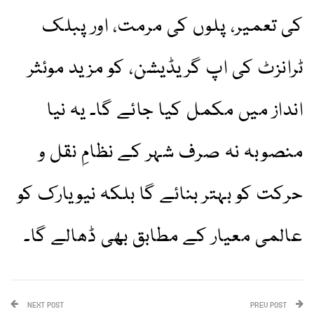
کی تعمیر، پلوں کی مرمت، اور پبلک
ٹرانزٹ کی اپ گریڈیشن، کو مزید موئثر
انداز میں مکمل کیا جائے گا۔ یہ نیا
منصوبہ نہ صرف شہر کے نظامِ نقل و
حرکت کو بہتر بنائے گا بلکہ نیویارک کو
عالمی معیار کے مطابق بھی ڈھالے گا۔
NEXT POST
PREV POST