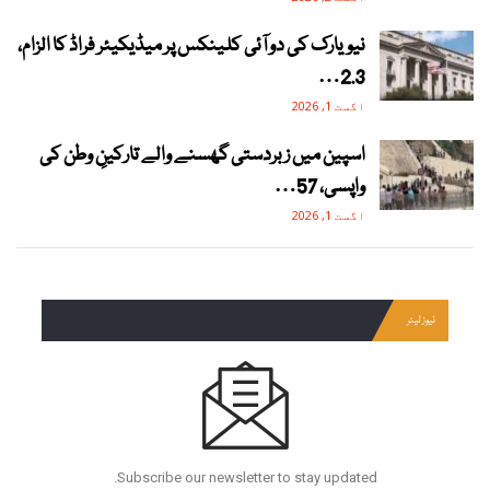
نیویارک کی دو آئی کلینکس پر میڈیکیئر فراڈ کا الزام،
2.3…
اگست 1, 2026
اسپین میں زبردستی گھسنے والے تارکینِ وطن کی
واپسی، 57…
اگست 1, 2026
نیوز لیٹر
Subscribe our newsletter to stay updated.