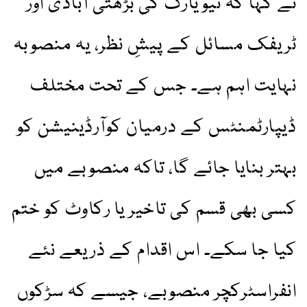
نے کہا کہ نیویارک کی بڑھتی آبادی اور
ٹریفک مسائل کے پیشِ نظر، یہ منصوبہ
نہایت اہم ہے۔ جس کے تحت مختلف
ڈیپارٹمنٹس کے درمیان کوآرڈینیشن کو
بہتر بنایا جائے گا، تاکہ منصوبے میں
کسی بھی قسم کی تاخیر یا رکاوٹ کو ختم
کیا جا سکے۔ اس اقدام کے ذریعے نئے
انفراسٹرکچر منصوبے، جیسے کہ سڑکوں