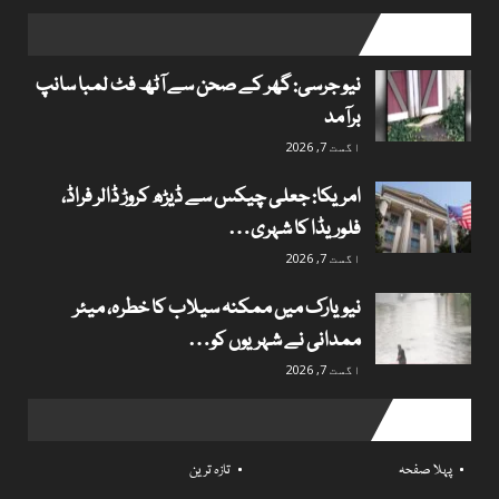
popular posts
نیو جرسی: گھر کے صحن سے آٹھ فٹ لمبا سانپ
برآمد
اگست 7, 2026
امریکا: جعلی چیکس سے ڈیڑھ کروڑ ڈالر فراڈ،
فلوریڈا کا شہری…
اگست 7, 2026
نیویارک میں ممکنہ سیلاب کا خطرہ، میئر
ممدانی نے شہریوں کو…
اگست 7, 2026
Useful links
پہلا صفحہ
تازہ ترین