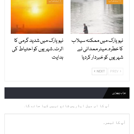
انتخاب
انتخاب
نیویارک میں ممکنہ سیلاب
نیویارک میں شدید گرمی کا
کا خطرہ، میئر ممدانی نے
الرٹ، شہریوں کو احتیاط کی
شہریوں کو خبردار کردیا
ہدایت
NEXT
PREV
جواب چھوڑیں
آپ کا ای میل ایڈریس شائع نہیں کیا جائے گا.