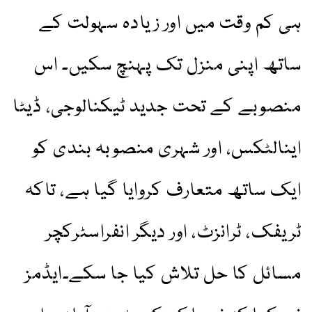
ہی کم وقت میں اور زیادہ سہولت کے
ساتھ اپنی منزل تک پہنچ سکیں۔ اس
منصوبے کے تحت جدید ٹیکنالوجی، ڈیٹا
اینالٹکس، اور شہری منصوبہ بندی کو
ایک ساتھ متعارف کروایا گیا ہے، تاکہ
ٹریفک، ٹرانزٹ، اور دیگر انفراسٹرکچر
مسائل کا حل تلاش کیا جا سکے۔ایڈمز