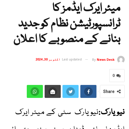
میئر ایرک ایڈمز کا
ٹرانسپورٹیشن نظام کو جدید
بنانے کے منصوبے کا اعلان
Last updated
اکتوبر 30, 2024
By
News Desk
0
Share
نیویارک:
نیویارک سٹی کے میئر ایرک