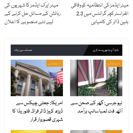
میئر ایڈمز کی انتظامیہ کو وفاقی
میئر ایرک ایڈمز کا شہریوں کی
انفراسٹرکچر گرانٹس میں 2.3
رہائش کے مسائل حل کرنے کے
بلین ڈالر کی کامیابی
لیے نئے منصوبے کا اعلان
شاید آپ یہ بھی پسند کریں
مصنف سے زیادہ
انتخاب
انتخاب
نیو جرسی: گھر کے صحن سے
امریکا: جعلی چیکس سے
آٹھ فٹ لمبا سانپ برآمد
ڈیڑھ کروڑ ڈالر فراڈ، فلوریڈا کا
شہری قصوروار قرار