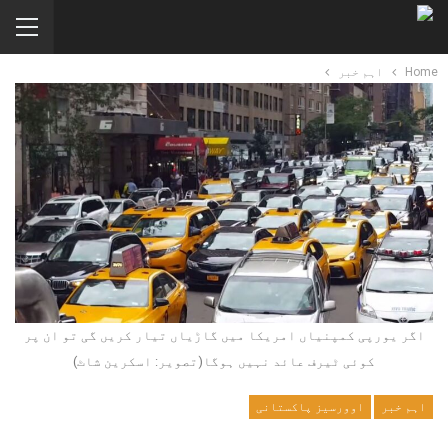
Home
اہم خبر
اگر یورپی کمپنیاں امریکا میں گاڑیاں تیار کریں گی تو ان پر
کوئی ٹیرف عائد نہیں ہوگا(تصویر: اسکرین شاٹ)
اہم خبر
اوورسیز پاکستانی