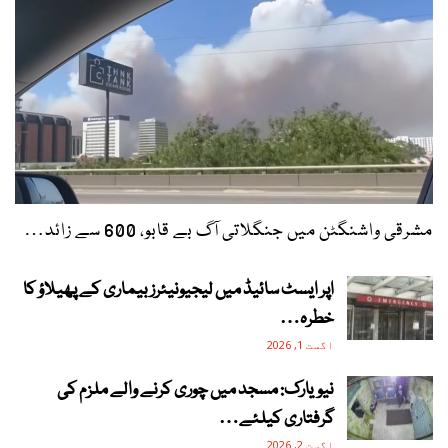
مشرقی واشنگٹن میں جنگلاتی آگ بے قابو، 600 سے زائد…
اپر ایسٹ سائیڈ میں لیجیونیئرز بیماری کے پھیلاؤ کا
خطرہ…
اگست 1, 2026
نیویارک: مسجد میں چوری کرنے والے ملزم کی
گرفتاری کیلئے…
اگست 2, 2026