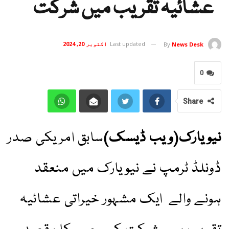
عشائیہ تقریب میں شرکت
Last updated
اکتوبر 20, 2024
By
News Desk
0
Share
نیویارک(ویب ڈیسک)
سابق امریکی صدر
ڈونلڈ ٹرمپ نے نیویارک میں منعقد
ہونے والے ایک مشہور خیراتی عشائیہ