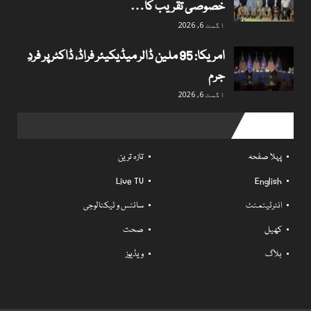
خصوصی تقریب کا…
اگست 6, 2026
امریکا: 95 ملین ڈالر میڈیکیئر فراڈ، ڈاکٹر پر فردِ
جرم
اگست 6, 2026
Useful links
پہلا صفحہ
تازہ ترین
Live TV
English
انٹرٹینمنٹ
سائنس و ٹیکنالوجی
کھیل
صحت
بلاگ
ویڈیوز