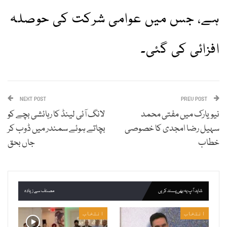
ہے، جس میں عوامی شرکت کی حوصلہ
افزائی کی گئی۔
NEXT POST
PREV POST
نیویارک میں مفتی محمد
لانگ آئی لینڈ کا رہائشی بچے کو
سہیل رضا امجدی کا خصوصی
بچاتے ہوئے سمندر میں ڈوب کر
خطاب
جاں بحق
شاید آپ یہ بھی پسند کریں
مصنف سے زیادہ
انتخاب
انتخاب