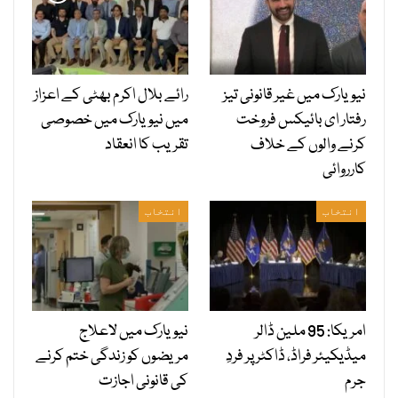
نیویارک میں غیر قانونی تیز
رائے بلال اکرم بھٹی کے اعزاز
رفتار ای بائیکس فروخت
میں نیویارک میں خصوصی
کرنے والوں کے خلاف
تقریب کا انعقاد
کارروائی
انتخاب
انتخاب
امریکا: 95 ملین ڈالر
نیویارک میں لاعلاج
میڈیکیئر فراڈ، ڈاکٹر پر فردِ
مریضوں کو زندگی ختم کرنے
جرم
کی قانونی اجازت