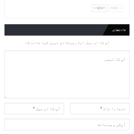
NEXT
PREV
جواب چھوڑیں
آپ کا ای میل ایڈریس شائع نہیں کیا جائے گا.