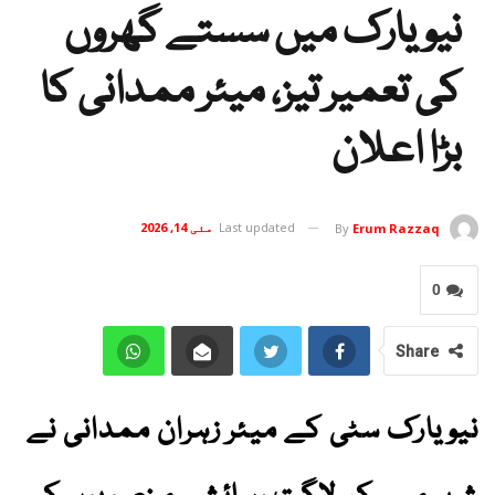
نیویارک میں سستے گھروں
کی تعمیر تیز، میئر ممدانی کا
بڑا اعلان
Last updated
مئی 14, 2026
By
Erum Razzaq
0
Share
نیویارک سٹی کے میئر زہران ممدانی نے