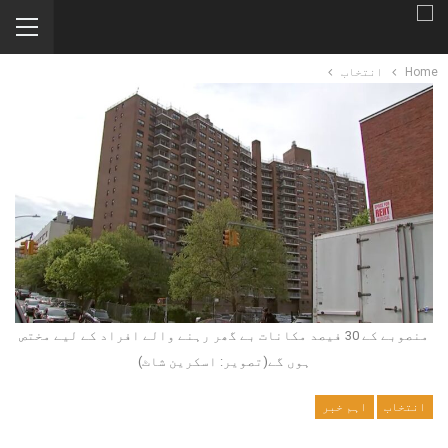
Home
انتخاب
منصوبے کے 30 فیصد مکانات بے گھر رہنے والے افراد کے لیے مختص
ہوں گے(تصویر: اسکرین شاٹ)
انتخاب
اہم خبر