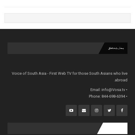
ہمارے متعلق
Voice of South Asia - First Web TV for those South Asians who live
abroad.
info@Vosa.tv
• Email:
• Phone: 844-698-6394
popular posts