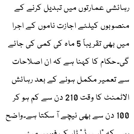
رہائشی عمارتوں میں تبدیل کرنے کے
منصوبوں کیلئے اجازت ناموں کے اجرا
میں بھی تقریباً 5 ماہ کی کمی کی جائے
گی۔حکام کا کہنا ہے کہ ان اصلاحات
سے تعمیر مکمل ہونے کے بعد رہائش
الاٹمنٹ کا وقت 210 دن سے کم ہو کر
100 دن سے بھی نیچے آ سکتا ہے۔واضح
رہے کہ “اسپیڈ” ٹاسک فورس میئر