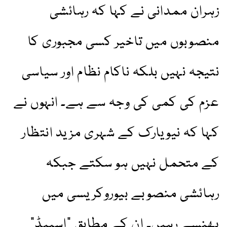
زہران ممدانی نے کہا کہ رہائشی
منصوبوں میں تاخیر کسی مجبوری کا
نتیجہ نہیں بلکہ ناکام نظام اور سیاسی
عزم کی کمی کی وجہ سے ہے۔ انہوں نے
کہا کہ نیویارک کے شہری مزید انتظار
کے متحمل نہیں ہو سکتے جبکہ
رہائشی منصوبے بیوروکریسی میں
پھنسے رہیں۔ ان کے مطابق “اسپیڈ”