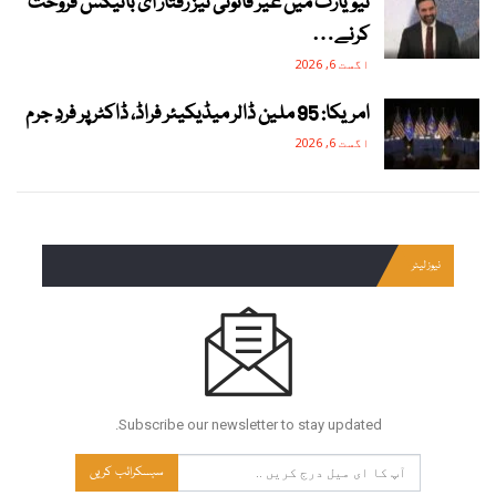
نیویارک میں غیر قانونی تیز رفتار ای بائیکس فروخت
کرنے…
اگست 6, 2026
امریکا: 95 ملین ڈالر میڈیکیئر فراڈ، ڈاکٹر پر فردِ جرم
اگست 6, 2026
نیوز لیٹر
Subscribe our newsletter to stay updated.
سبسکرائب کریں