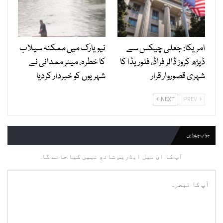
امریکا: جعلی چیکس سے
نیویارک میں ممکنہ سیلاب
ڈیڑھ کروڑ ڈالر فراڈ، فلوریڈا کا
کا خطرہ، میئر ممدانی نے
شہری قصوروار قرار
شہریوں کو خبردار کردیا
NEXT
PREV
جواب چھوڑیں
آپ کا ای میل ایڈریس شائع نہیں کیا جائے گا.