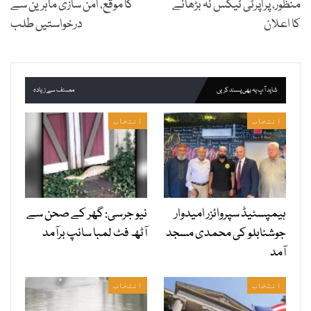
منظور، پراپرٹی ٹیکس نہ بڑھانے
کا موقع، امن سازی ماہرین سے
کا اعلان
درخواستیں طلب
شاید آپ یہ بھی پسند کریں
مصنف سے زیادہ
انتخاب
انتخاب
ہیمپسٹیڈ سپروائزر امیدوار
نیو جرسی: گھر کے صحن سے
جوشنابلو کی محمدی مسجد
آٹھ فٹ لمبا سانپ برآمد
آمد
انتخاب
انتخاب