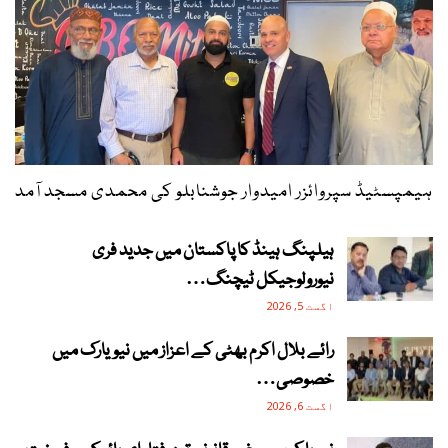
ہیمپسٹیڈ سپروائزر امیدوار جوشنابلو کی محمدی مسجد آمد
ہیلپنگ ہینڈ کا پاکستان میں جدید فری
نیورولوجیکل ٹیچنگ…
اگست 5, 2026
رائے بلال اکرم بھٹی کے اعزاز میں نیویارک میں
خصوصی…
اگست 6, 2026