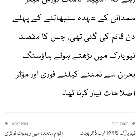
ممدانی کے عہدہ سنبھالنے کے پہلے
دن قائم کی گئی تھی، جس کا مقصد
نیویارک میں بڑھتے ہوئے ہاؤسنگ
بحران سے نمٹنے کیلئے فوری اور مؤثر
اصلاحات تیار کرنا تھا۔
NEXT POST
PREV POST
نیویارک کا 124 ارب ڈالر بجٹ
اقوام متحدہ میں ریموٹ نوکری