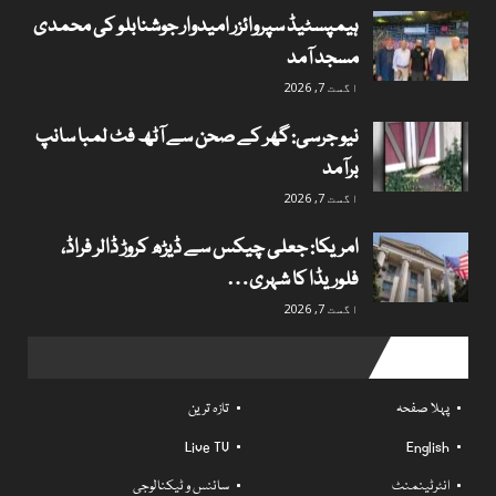
ہیمپسٹیڈ سپروائزر امیدوار جوشنابلو کی محمدی
مسجد آمد
اگست 7, 2026
نیو جرسی: گھر کے صحن سے آٹھ فٹ لمبا سانپ
برآمد
اگست 7, 2026
امریکا: جعلی چیکس سے ڈیڑھ کروڑ ڈالر فراڈ،
فلوریڈا کا شہری…
اگست 7, 2026
Useful links
پہلا صفحہ
تازہ ترین
Live TV
English
انٹرٹینمنٹ
سائنس و ٹیکنالوجی