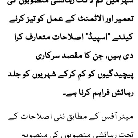
شہر میں کم لاگت رہائشی منصوبوں کی
تعمیر اور الاٹمنٹ کے عمل کو تیز کرنے
کیلئے “اسپیڈ” اصلاحات متعارف کرا
دی ہیں، جن کا مقصد سرکاری
پیچیدگیوں کو کم کرکے شہریوں کو جلد
رہائش فراہم کرنا ہے۔
میئر آفس کے مطابق نئی اصلاحات کے
تحت رہائشی منصوبوں کی منصوبہ