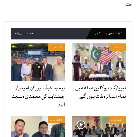
ختم
شاید آپ یہ بھی پسند کریں
مصنف سے زیادہ
انتخاب
انتخاب
نیویارک: بروکلین میلہ میں
ہیمپسٹیڈ سپروائزر امیدوار
تمام اسٹالز مفت ہوں گے
جوشنابلو کی محمدی مسجد
آمد
انتخاب
انتخاب