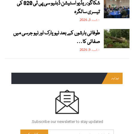
شکاگو: ریڈیو اسٹیشن ڈبلیو سی پی ٹی 820 کی
تیسری سالگرہ
اگست 3, 2026
طوفانی بارشوں کے بعد نیویارک اور نیو جرسی میں
صفائی کا…
اگست 9, 2026
نیوز لیٹر
Subscribe our newsletter to stay updated.