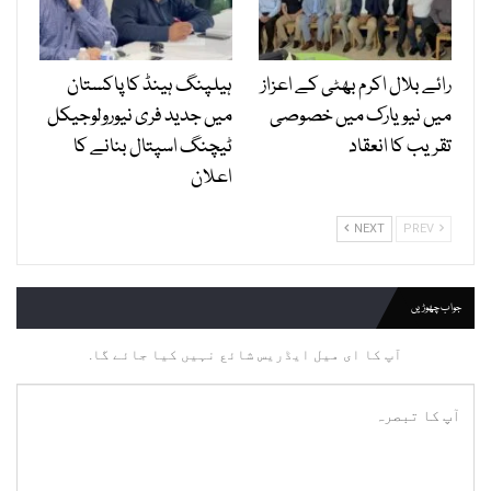
رائے بلال اکرم بھٹی کے اعزاز
ہیلپنگ ہینڈ کا پاکستان
میں نیویارک میں خصوصی
میں جدید فری نیورولوجیکل
تقریب کا انعقاد
ٹیچنگ اسپتال بنانے کا
اعلان
NEXT
PREV
جواب چھوڑیں
آپ کا ای میل ایڈریس شائع نہیں کیا جائے گا.