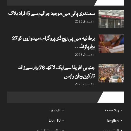
popular posts
سمندری پانی میں موجود جراثیم سے 5 افراد ہلاک
اگست 9, 2026
برطانیہ میں پی ایچ ڈی پروگرام، امیدواروں کو 27
ہزار پاؤنڈ…
اگست 9, 2026
جنوبی افریقا سے ایک لاکھ 78 ہزار سے زائد
تارکین وطن واپس
اگست 9, 2026
Useful links
پہلا صفحہ
تازہ ترین
Live TV
English
انٹرٹینمنٹ
سائنس و ٹیکنالوجی