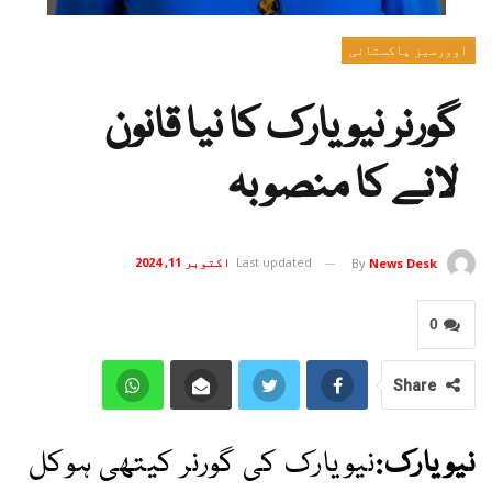
اوورسیز پاکستانی
گورنر نیویارک کا نیا قانون
لانے کا منصوبہ
Last updated
اکتوبر 11, 2024
By
News Desk
0
Share
نیویارک:
نیویارک کی گورنر کیتھی ہوکل