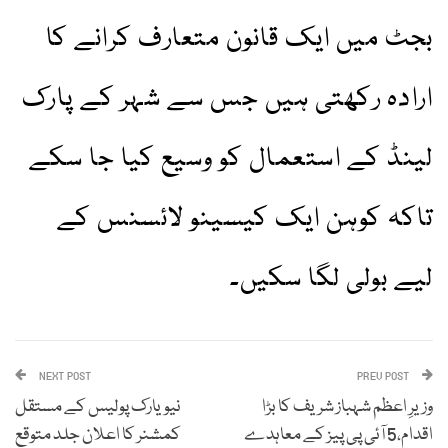
بجٹ میں ایک قانون متعارف کرانے کا
ارادہ رکھتی ہیں جس سے شہر کے پارک
لینڈ کے استعمال کو وسیع کیا جا سکے
تاکہ کوہن ایک کیسینو لائسنس کے
لیے بولی لگا سکیں۔
NEXT POST
PREV POST
وزیرِ اعظم شہباز شریف کا بڑا
نیویارک پولیس کے مستقل
اقدام،5 آئی پی پیز کے معاہدے
کمشنر کا اعلان جلد متوقع