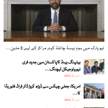
نیویارک میں ہوم بیسڈ چائلڈ کیئر مراکز کے لیے 3 ملین…
ہیلپنگ ہینڈ کا پاکستان میں جدید فری
نیورولوجیکل ٹیچنگ…
اگست 5, 2026
امریکا: جعلی چیکس سے ڈیڑھ کروڑ ڈالر فراڈ، فلوریڈا
کا…
اگست 7, 2026