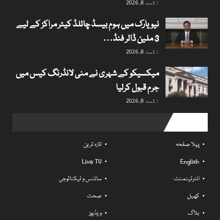
اگست 8, 2026
نیویارک میں ہوم بیسڈ چائلڈ کیئر مراکز کے لیے
3 ملین ڈالر فنڈ…
اگست 8, 2026
میکسیکو کے شہری نے منی لانڈرنگ کیس میں
جرم قبول کرلیا
اگست 8, 2026
Useful links
پہلا صفحہ
تازہ ترین
Live TV
English
انٹرٹینمنٹ
سائنس و ٹیکنالوجی
کھیل
صحت
بلاگ
ویڈیوز