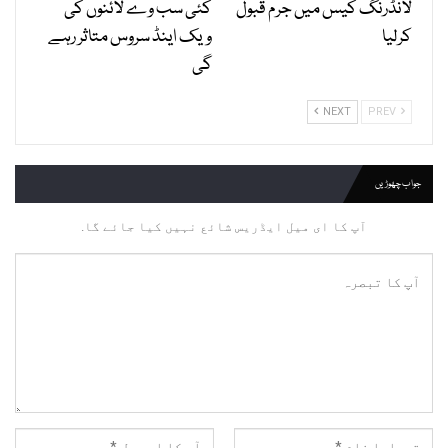
لانڈرنگ کیس میں جرم قبول
کئی سب وے لائنوں کی
کرلیا
ویک اینڈ سروس متاثر رہے
گی
NEXT
PREV
جواب چھوڑیں
آپ کا ای میل ایڈریس شائع نہیں کیا جائے گا.