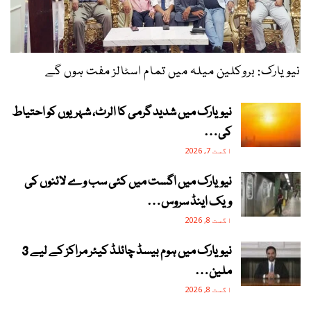
نیویارک: بروکلین میلہ میں تمام اسٹالز مفت ہوں گے
نیویارک میں شدید گرمی کا الرٹ، شہریوں کو احتیاط
کی…
اگست 7, 2026
نیویارک میں اگست میں کئی سب وے لائنوں کی
ویک اینڈ سروس…
اگست 8, 2026
نیویارک میں ہوم بیسڈ چائلڈ کیئر مراکز کے لیے 3
ملین…
اگست 8, 2026