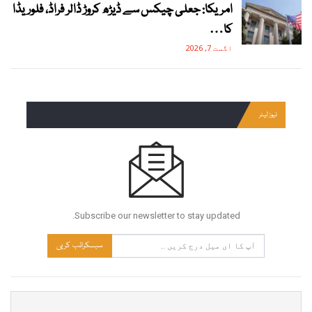
امریکا: جعلی چیکس سے ڈیڑھ کروڑ ڈالر فراڈ، فلوریڈا
کا…
اگست 7, 2026
نیوز لیٹر
Subscribe our newsletter to stay updated.
سبسکرائب کریں