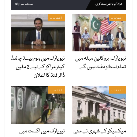
شاید آپ یہ بھی پسند کریں
مصنف سے زیادہ
انتخاب
انتخاب
نیویارک: بروکلین میلہ میں
نیویارک میں ہوم بیسڈ چائلڈ
تمام اسٹالز مفت ہوں گے
کیئر مراکز کے لیے 3 ملین
ڈالر فنڈ کا اعلان
انتخاب
انتخاب
میکسیکو کے شہری نے منی
نیویارک میں اگست میں