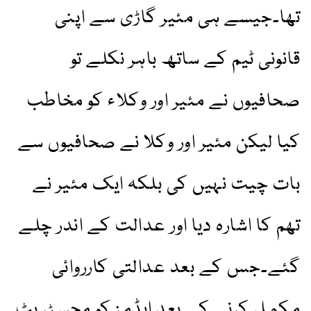
تھا۔جیسے ہی مئیر گاڑی سے اپنی
قانونی ٹیم کے ساتھ باہر نکلے تو
صحافیوں نے مئیر اور وکلاء کو مخاطب
کیا لیکن مئیر اور وکلا نے صحافیوں سے
بات چیت نہیں کی بلکہ ایک مئیر نے
تھم کا اشارہ دیا اور عدالت کے اندر چلے
گئے۔جس کے بعد عدالتی کارروائی
مکمل کرنے کے بعد ایڈمز کو مجسٹریٹ