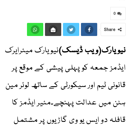
0
Share
نیویارک(ویب ڈیسک)
نیویارک میئرایرک
ایڈمز جمعہ کو پہلی پیشی کے موقع پر
قانونی ٹیم اور سیکورٹی کے ساتھ لوئر مین
ہٹن میں عدالت پہنچے۔مئیر ایڈمز کا
قافلہ دو ایس یو وی گاڑیوں پر مشتمل