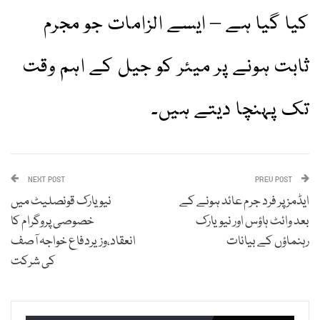
کیا گیا ہے – ایسے الزامات جو مجرم
ثابت ہونے پر میئر کو جیل کے اہم وقت
تک پہنچا دیتے ہیں۔
NEXT POST
PREV POST
ایڈمز پر فرد جرم عائد ہونے کے
نیو یارک قونصلیٹ میں
بعد وائٹ ہاؤس اور نیویارک
خصوصی پروگرام کا
رہنماؤں کے بیانات
انعقاد،وزیردفاع خواجہ آصف
کی شرکت