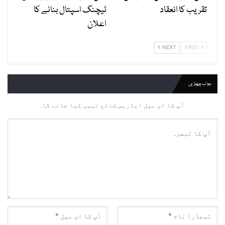
تقریب کا انعقاد
ٹیچنگ اسپتال بنانے کا
اعلان
NEXT
PREV
جواب چھوڑیں
آپ کا ای میل ایڈریس شائع نہیں کیا جائے گا.