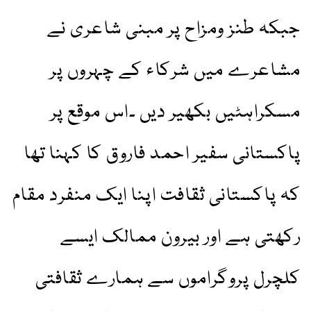
جبکہ طنز ومزاح پر مبنی شاعری نے
مشاعرے میں شرکاء کے چہروں پر
مسکراہٹیں بکھیر دیں ۔اس موقع پر
پاکستانی سفیر احمد فاروق کا کہنا تھا
کہ پاکستانی ثقافت اپنا ایک منفرد مقام
رکھتی ہے اور بیرون ممالک ایسے
کلچرل پروگراموں سے ہمارے ثقافتی