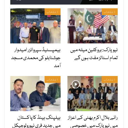
انتخاب
انتخاب
نیویارک: بروکلین میلہ میں
ہیمپسٹیڈ سپروائزر امیدوار
تمام اسٹالز مفت ہوں گے
جوشنابلو کی محمدی مسجد
آمد
انتخاب
انتخاب
رائے بلال اکرم بھٹی کے اعزاز
ہیلپنگ ہینڈ کا پاکستان
میں نیویارک میں خصوصی
میں جدید فری نیورولوجیکل