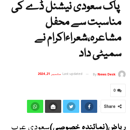
پاک سعودی نیشنل ڈے کی
مناسبت سے محفل
مشاعرہ،شعراءاکرام نے
سمیٹی داد
Last updated
ستمبر 21, 2024
By
News Desk
0
Share
ریاض(نمائندہ خصوصی)
سعودی عرب