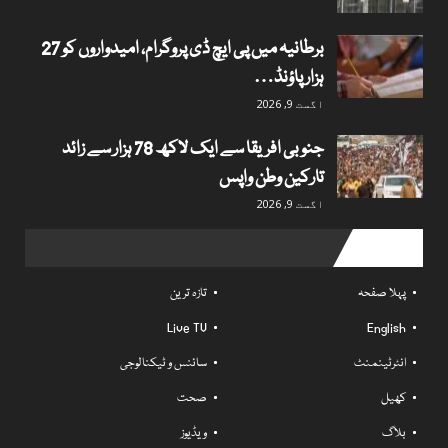
برطانیہ میں پی ایچ ڈی پروگرام، امیدواروں کو 27
ہزار پاؤنڈ…
اگست 9, 2026
جنوبی افریقا سے ایک لاکھ 78 ہزار سے زائد
تارکین وطن واپس
اگست 9, 2026
Useful links
پہلا صفحہ
تازہ ترین
Live TV
English
انٹرٹینمنٹ
سائنس و ٹیکنالوجی
کھیل
صحت
بلاگ
ویڈیوز