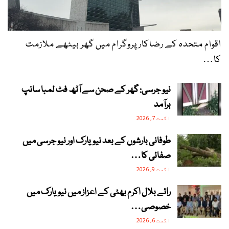
اقوام متحدہ کے رضاکار پروگرام میں گھر بیٹھے ملازمت
کا…
نیو جرسی: گھر کے صحن سے آٹھ فٹ لمبا سانپ
برآمد
اگست 7, 2026
طوفانی بارشوں کے بعد نیویارک اور نیو جرسی میں
صفائی کا…
اگست 9, 2026
رائے بلال اکرم بھٹی کے اعزاز میں نیویارک میں
خصوصی…
اگست 6, 2026