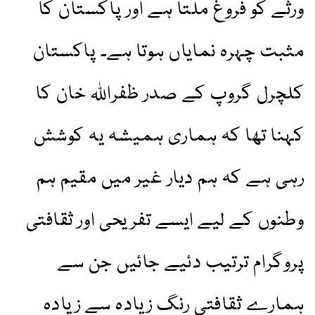
ورثے کو فروغ ملتا ہے اور پاکستان کا
مثبت چہرہ نمایاں ہوتا ہے۔ پاکستان
کلچرل گروپ کے صدر ظفراللہ خان کا
کہنا تھا کہ ہماری ہمیشہ یہ کوشش
رہی ہے کہ ہم دیار غیر میں مقیم ہم
وطنوں کے لیے ایسے تفریحی اور ثقافتی
پروگرام ترتیب دئیے جائیں جن سے
ہمارے ثقافتی رنگ زیادہ سے زیادہ