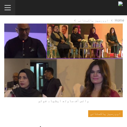
Home
اوورسیز پاکستانی
وائس آف ساوتھ ایشیاء فوٹو
اوورسیز پاکستانی