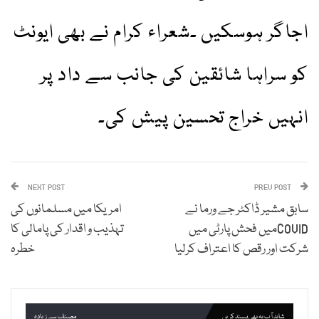
اجاگر ہوسکیں ۔شعراء کرام نے بھی ایونٹ
کو سراہا شائقین کی جانب سے داد پر
انہیں خراج تحسین پیش کی۔
NEXT POST
PREV POST
سابق مشیر ڈاکٹر جے ورما نے
امریکا میں مسلمانوں کی
COVIDمیں فحش پارٹی میں
تہذیب و اقدار کی پامالی کا
شرکت اور رقص کا اعتراف کرلیا
خطرہ
شاید آپ یہ بھی پسند کریں
مصنف سے زیادہ