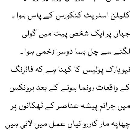
کلیلن اسٹریٹ کنکورس کے پاس ہوا ۔
جہاں پر ایک شخص پیٹ میں گولی
لگنے سے چل بسا دوسرا زخمی ہوا ۔
نیویارک پولیس کا کہنا ہے کہ فائرنگ
کے واقعات رونما ہونے کے بعد برونکس
میں جرائم پیشہ عناصر کے ٹھکانوں پر
چھاپہ مار کارروائیاں عمل میں لائی ہیں