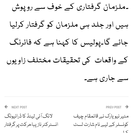
۔ملزمان گرفتاری کے خوف سے روپوش
ہیں اور جلد ہی ملزمان کو گرفتار کرلیا
جائے گا۔پولیس کا کہنا ہے کہ فائرنگ
کے واقعات کی تحقیقات مختلف زاویوں
سے جاری ہے۔
NEXT POST
PREV POST
مئیر نیویارک نے قائمقام چیف
لانگ آئی لینڈ کا ڈرائیونگ
کونسلر کے لیے نام شارٹ لسٹ
انسٹرکٹر نازیباحرکت پر گرفتار