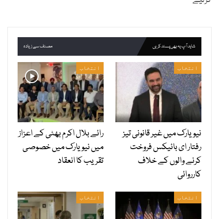
کرلیے
شاید آپ یہ بھی پسند کریں
مصنف سے زیادہ
انتخاب
انتخاب
نیویارک میں غیر قانونی تیز
رائے بلال اکرم بھٹی کے اعزاز
رفتار ای بائیکس فروخت
میں نیویارک میں خصوصی
کرنے والوں کے خلاف
تقریب کا انعقاد
کارروائی
انتخاب
انتخاب