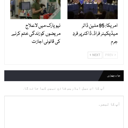
امریکا: 95 ملین ڈالر
نیویارک میں لاعلاج
میڈیکیئر فراڈ، ڈاکٹر پر فردِ
مریضوں کو زندگی ختم کرنے
جرم
کی قانونی اجازت
NEXT
PREV
جواب چھوڑیں
آپ کا ای میل ایڈریس شائع نہیں کیا جائے گا.