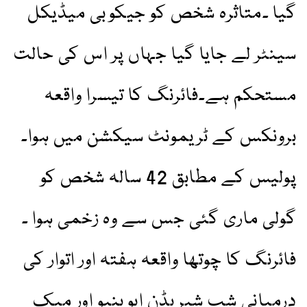
گیا ۔متاثرہ شخص کو جیکوبی میڈیکل
سینٹر لے جایا گیا جہاں پر اس کی حالت
مستحکم ہے۔فائرنگ کا تیسرا واقعہ
برونکس کے ٹریمونٹ سیکشن میں ہوا۔
پولیس کے مطابق 42 سالہ شخص کو
گولی ماری گئی جس سے وہ زخمی ہوا ۔
فائرنگ کا چوتھا واقعہ ہفتہ اور اتوار کی
درمیانی شب شیریڈن ایوینیو اور میک