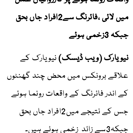
میں لائی ،فائرنگ سے2افراد جاں بحق
جبکہ 3زخمی ہوئے
نیویارک (ویب ڈیسک)
نیویارک کے
علاقے برونکس میں محض چند گھنٹوں
کے اندر فائرنگ کے واقعات رونما ہوئے
جس کے نتیجے میں2افراد جاں بحق
جبکہ3سے زائد زخمی ہوئے ہیں۔