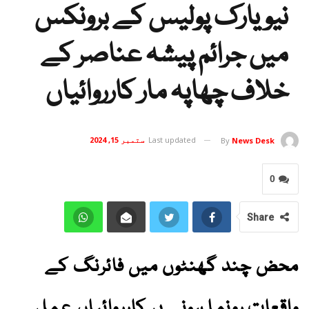
نیویارک پولیس کے برونکس
میں جرائم پیشہ عناصر کے
خلاف چھاپہ مار کارروائیاں
Last updated
ستمبر 15, 2024
By
News Desk
0
Share
محض چند گھنٹوں میں فائرنگ کے
واقعات رونما ہونے پر کارروائیاں عمل