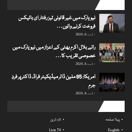
popular posts
نیویارک میں غیر قانونی تیز رفتار ای بائیکس
فروخت کرنے والوں…
اگست 6, 2026
رائے بلال اکرم بھٹی کے اعزاز میں نیویارک میں
خصوصی تقریب کا…
اگست 6, 2026
امریکا: 95 ملین ڈالر میڈیکیئر فراڈ، ڈاکٹر پر فردِ
جرم
اگست 6, 2026
Useful links
پہلا صفحہ
تازہ ترین
Live TV
English