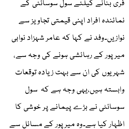
فری بنانے کیلئے سول سوسائٹی کے
نمائندہ افراد اپنی قیمتی تجاویز سے
نوازیں۔وفد نے کہا کہ عامر شہزاد نوابی
میرپور کے رہائشی ہونے کی وجہ سے،
شہریوں کی ان سے بہت زیادہ توقعات
وابستہ ہیں،یہی وجہ ہے کہ سول
سوسائٹی نے بڑے پیمانے پر خوشی کا
اظہار کیا ہے۔وہ میرپور کے مسائل سے