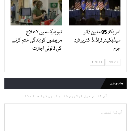
امریکا: 95 ملین ڈالر
نیویارک میں لاعلاج
میڈیکیئر فراڈ، ڈاکٹر پر فردِ
مریضوں کو زندگی ختم کرنے
جرم
کی قانونی اجازت
NEXT
PREV
جواب چھوڑیں
آپ کا ای میل ایڈریس شائع نہیں کیا جائے گا.