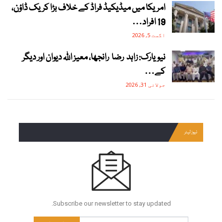
امریکا میں میڈیکیڈ فراڈ کے خلاف بڑا کریک ڈاؤن،
19 افراد…
اگست 5, 2026
نیویارک: زاہد رضا رانجھا، معیز اللہ دیوان اور دیگر
کے…
جولائی 31, 2026
نیوز لیٹر
Subscribe our newsletter to stay updated.