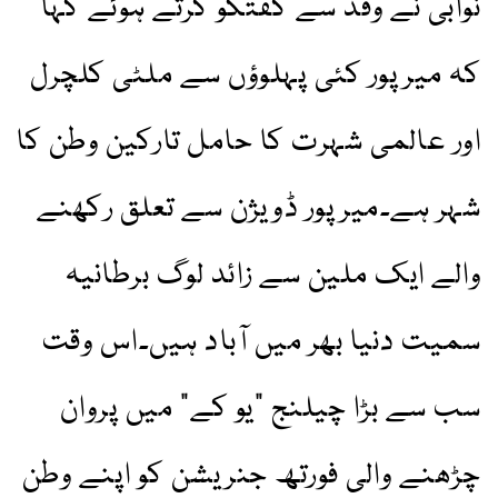
نوابی نے وفد سے گفتگو کرتے ہوئے کہا
کہ میرپور کئی پہلوؤں سے ملٹی کلچرل
اور عالمی شہرت کا حامل تارکین وطن کا
شہر ہے۔میرپور ڈویژن سے تعلق رکھنے
والے ایک ملین سے زائد لوگ برطانیہ
سمیت دنیا بھر میں آباد ہیں۔اس وقت
سب سے بڑا چیلنج "یو کے” میں پروان
چڑھنے والی فورتھ جنریشن کو اپنے وطن