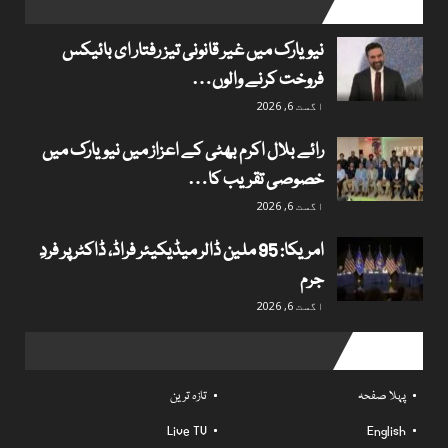
popular posts
نیویارک میں غیر قانونی تیز رفتار ای بائیکس
فروخت کرنے والوں…
اگست 6, 2026
رائے بلال اکرم بھٹی کے اعزاز میں نیویارک میں
خصوصی تقریب کا…
اگست 6, 2026
امریکا: 95 ملین ڈالر میڈیکیئر فراڈ، ڈاکٹر پر فردِ
جرم
اگست 6, 2026
Useful links
پہلا صفحہ
تازہ ترین
Live TV
English