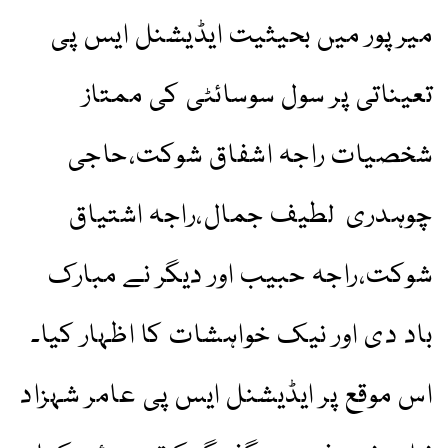
میرپور میں بحیثیت ایڈیشنل ایس پی
تعیناتی پر سول سوسائٹی کی ممتاز
شخصیات راجہ اشفاق شوکت،حاجی
چوہدری لطیف جمال،راجہ اشتیاق
شوکت،راجہ حبیب اور دیگر نے مبارک
باد دی اور نیک خواہشات کا اظہار کیا۔
اس موقع پر ایڈیشنل ایس پی عامر شہزاد