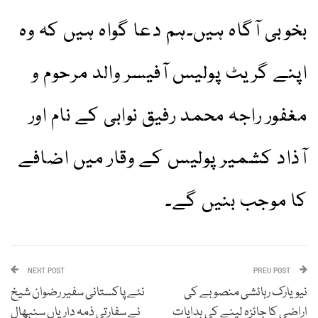
بخوبی آگاہ ہیں۔ہم دعا گواہ ہیں کہ وہ
اپنے گریٹ پولیس آفیسر والد مرحوم و
مغفور راجہ محمد رفیق نوابی کے نام اور
آذاد کشمیر پولیس کے وقار میں اضافے
کا موجب بنیں گے۔
NEXT POST
PREV POST
نیویارک رہائشی منصوبے کی
نئے پاکستانی سفیر رضوان شیخ
اراضی کا جائزہ لینے کی ہدایات
نے سفارتی ذمہ داریاں سنبھال