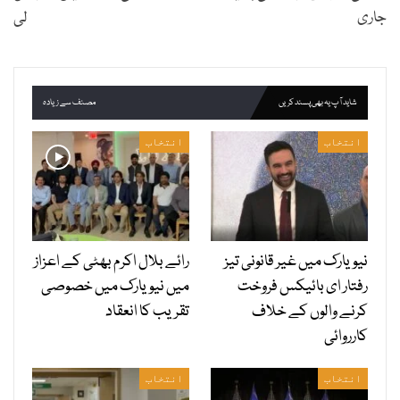
جاری
لی
شاید آپ یہ بھی پسند کریں
مصنف سے زیادہ
انتخاب
انتخاب
نیویارک میں غیر قانونی تیز
رائے بلال اکرم بھٹی کے اعزاز
رفتار ای بائیکس فروخت
میں نیویارک میں خصوصی
کرنے والوں کے خلاف
تقریب کا انعقاد
کارروائی
انتخاب
انتخاب