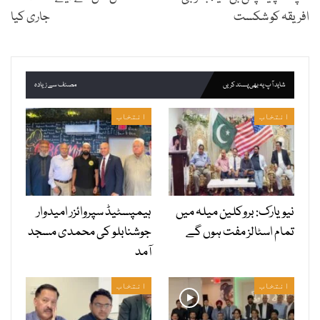
افریقہ کو شکست
جاری کیا
شاید آپ یہ بھی پسند کریں
مصنف سے زیادہ
انتخاب
انتخاب
نیویارک: بروکلین میلہ میں
ہیمپسٹیڈ سپروائزر امیدوار
تمام اسٹالز مفت ہوں گے
جوشنابلو کی محمدی مسجد
آمد
انتخاب
انتخاب