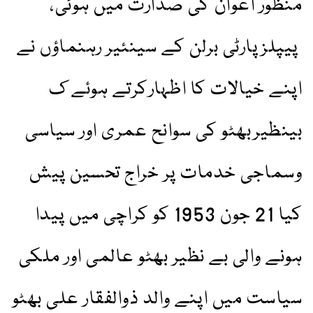
منظور اعوان کی صدارت میں ہوئی،
پیپلزپارٹی برلن کے سینئیر رہنماؤں نے
اپنے خیالات کا اظہارکرتے ہوئے ک
بینظیربھٹو کی سوانح عمری اور سیاسی
وسماجی خدمات پر خراج تحسین پیش
کیا 21 جون 1953 کو کراچی میں پیدا
ہونے والی بے نظیر بھٹو عالمی اور ملکی
سیاست میں اپنے والد ذوالفقار علی بھٹو