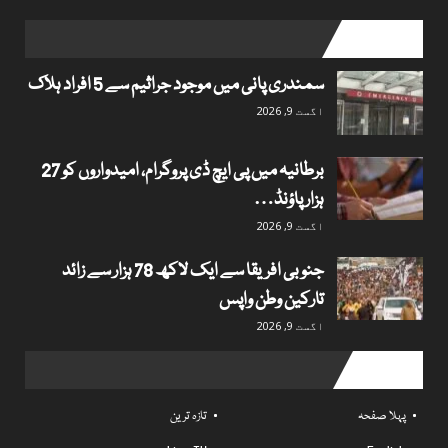
popular posts
سمندری پانی میں موجود جراثیم سے 5 افراد ہلاک
اگست 9, 2026
برطانیہ میں پی ایچ ڈی پروگرام، امیدواروں کو 27
ہزار پاؤنڈ…
اگست 9, 2026
جنوبی افریقا سے ایک لاکھ 78 ہزار سے زائد
تارکین وطن واپس
اگست 9, 2026
Useful links
پہلا صفحہ
تازہ ترین