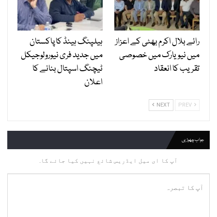
رائے بلال اکرم بھٹی کے اعزاز
ہیلپنگ ہینڈ کا پاکستان
میں نیویارک میں خصوصی
میں جدید فری نیورولوجیکل
تقریب کا انعقاد
ٹیچنگ اسپتال بنانے کا
اعلان
NEXT
PREV
جواب چھوڑیں
آپ کا ای میل ایڈریس شائع نہیں کیا جائے گا.