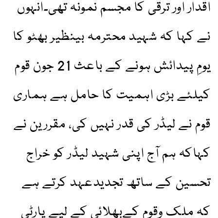
اقدار اور ترقی کا مجسم نمونہ تھی۔انہوں
نے کہا کہ شہید محترمہ بینظیر بھٹو کا
یومِ پیدائش ہونے کے باعث 21 جون قوم
کیلئے بڑی اہمیت کا حامل ہے ہماری
قوم نے لیڈر کی قدر نہیں کی، مقررین نے
کہاکہ ہم آج اپنی شہید لیڈر کو خراج
تحسین کے ساتھ تجدیدعہد کرتے ہے
کہ ملک وقوم کےبھلائی کے لیے پارٹی