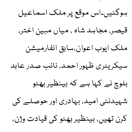
ہوگئیں۔اس موقع پر ملک اسماعیل
قیصر، مجاہد شاہ ، میاں مبین اختر،
ملک ایوب اعوان،سابق انفارمیشن
سیکریٹری ظہور احمد، نائب صدر عابد
بلوچ نے کہا ہے کہ بینظیر بھٹو
شہیدنئی امید، بہادری اور حوصلے کی
کرن تھیں، بینظیر بھٹو کی قیادت وژن،