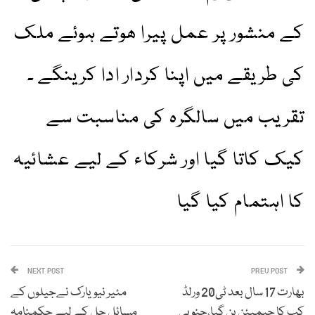
کے منشور پر عمل پیرا ھوتے ہوئے ملک
کی طریقے میں اپنا کردار ادا کرینگے ۔
تقریب میں سالگرہ کی مناسبت سے
کیک کاتا گیا اور شرکاء کے لیے عشائیہ
کا اہتمام کیا گیا
NEXT POST
PREV POST
بھارت 17 سال بعد ٹی20 ورلڈ
مئیر نیویارک نےجیلوں کے
کپ کا چیمپئن بن گیا،جنوبی
مسائل حل کے لیے حکمنامہ