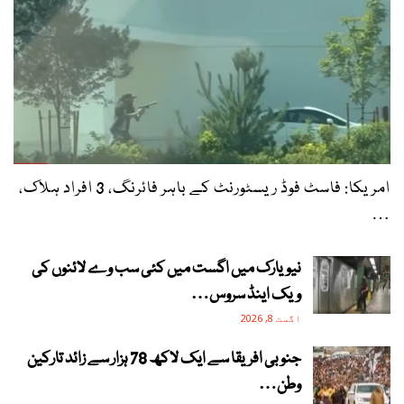
امریکا: فاسٹ فوڈ ریسٹورنٹ کے باہر فائرنگ، 3 افراد ہلاک،
…
نیویارک میں اگست میں کئی سب وے لائنوں کی
ویک اینڈ سروس…
اگست 8, 2026
جنوبی افریقا سے ایک لاکھ 78 ہزار سے زائد تارکین
وطن…