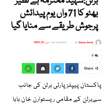
برلن:شہید محترمہ بے نظیر
بھٹو کا 71 واں یوم پیدائش
پرجوش طریقے سے منایا گیا
Last updated
جون 30, 2024
By
News Desk
0
Share
پاکستان پیپلزپارٹی برلن کی جانب
سےبرلن کے مقامی ریستوارن خان بابا