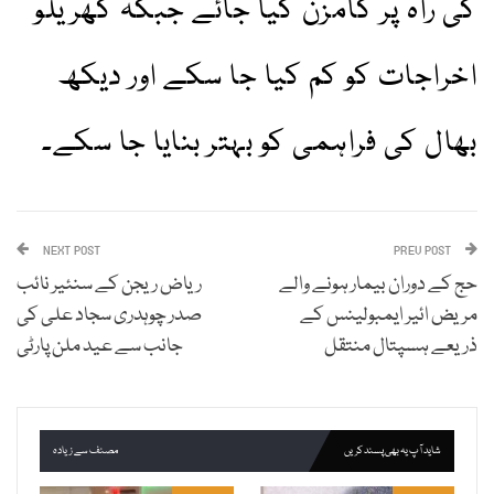
کی راہ پر گامزن کیا جائے جبکہ گھریلو
اخراجات کو کم کیا جا سکے اور دیکھ
بھال کی فراہمی کو بہتر بنایا جا سکے۔
NEXT POST
PREV POST
حج کے دوران بیمار ہونے والے
ریاض ریجن کے سنئیر نائب
مریض ائیر ایمبولینس کے
صدر چوہدری سجاد علی کی
ذریعے ہسپتال منتقل
جانب سے عید ملن پارٹی
شاید آپ یہ بھی پسند کریں
مصنف سے زیادہ