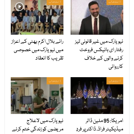
انتخاب
انتخاب
نیویارک میں غیر قانونی تیز
رائے بلال اکرم بھٹی کے اعزاز
رفتار ای بائیکس فروخت
میں نیویارک میں خصوصی
کرنے والوں کے خلاف
تقریب کا انعقاد
کارروائی
انتخاب
انتخاب
امریکا: 95 ملین ڈالر
نیویارک میں لاعلاج
میڈیکیئر فراڈ، ڈاکٹر پر فردِ
مریضوں کو زندگی ختم کرنے