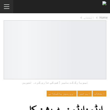
Home
انتخاب
نیویارک کے مئیر آٖفس کی جاری کردہ تصویر
انتخاب
اہم خبر
اوورسیز پاکستانی