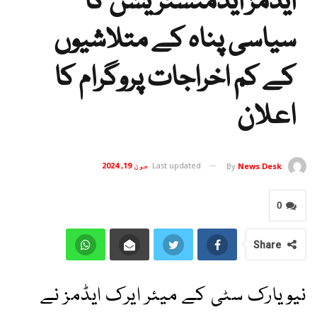
ایڈمز ایڈمنسٹریشن کا
سیاسی پناہ کے متلاشیوں
کے کم اخراجات پروگرام کا
اعلان
Last updated
جون 19, 2024
By
News Desk
0
Share
نیویارک سٹی کے میئر ایرک ایڈمز نے