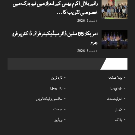
رائے بلال اکرم بھٹی کے اعزاز میں نیویارک میں
خصوصی تقریب کا…
اگست 6, 2026
امریکا: 95 ملین ڈالر میڈیکیئر فراڈ، ڈاکٹر پر فردِ
جرم
اگست 6, 2026
Useful links
پہلا صفحہ
تازہ ترین
Live TV
English
انٹرٹینمنٹ
سائنس و ٹیکنالوجی
کھیل
صحت
بلاگ
ویڈیوز