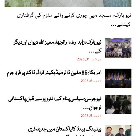
نیویارک: مسجد میں چوری کرنے والے ملزم کی گرفتاری
کیلئے…
نیویارک: زاہد رضا رانجھا، معیز اللہ دیوان اور دیگر
کے…
جولائی 31, 2026
امریکا: 95 ملین ڈالر میڈیکیئر فراڈ، ڈاکٹر پر فردِ جرم
اگست 6, 2026
نیوجرسی:سیاسی پناہ کے انٹرویو سے قبل پاکستانی
نوجوان…
اگست 5, 2026
ہیلپنگ ہینڈ کا پاکستان میں جدید فری