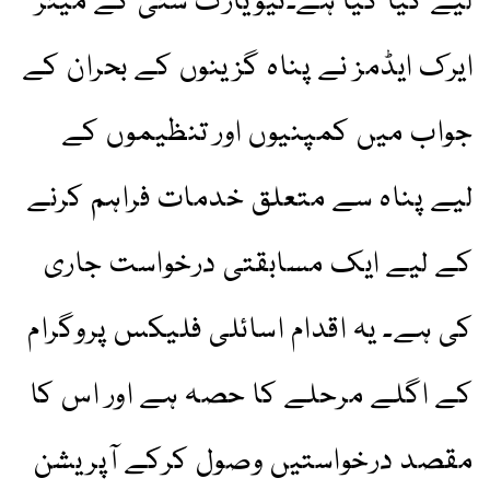
لیے کیا گیا ہے۔نیویارک سٹی کے میئر
ایرک ایڈمز نے پناہ گزینوں کے بحران کے
جواب میں کمپنیوں اور تنظیموں کے
لیے پناہ سے متعلق خدمات فراہم کرنے
کے لیے ایک مسابقتی درخواست جاری
کی ہے۔ یہ اقدام اسائلی فلیکس پروگرام
کے اگلے مرحلے کا حصہ ہے اور اس کا
مقصد درخواستیں وصول کرکے آپریشن