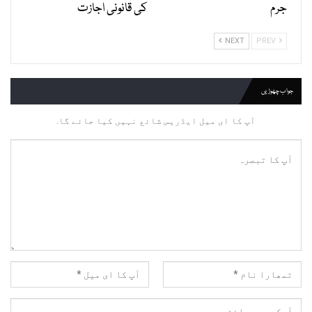
جرم
کی قانونی اجازت
NEXT
PREV
جواب چھوڑیں
آپ کا ای میل ایڈریس شائع نہیں کیا جائے گا.