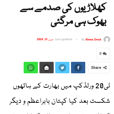
کھلاڑیوں کی صدمے سے
بھوک ہی مرگئی
Last updated
جون 13, 2024
By
News Desk
0
Share
ٹی20 ورلڈکپ میں بھارت کے ہاتھوں
شکست بعد کیا کپتان بابراعظم و دیگر