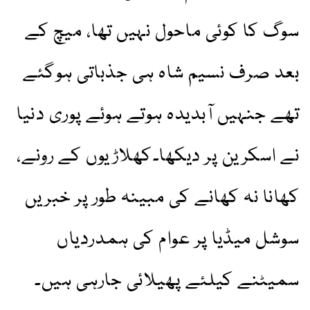
سوگ کا کوئی ماحول نہیں تھا، میچ کے
بعد صرف نسیم شاہ ہی جذباتی ہوگئے
تھے جنہیں آبدیدہ ہوتے ہوئے پوری دنیا
نے اسکرین پر دیکھا۔کھلاڑیوں کے رونے،
کھانا نہ کھانے کی مبینہ طور پر خبریں
سوشل میڈیا پر عوام کی ہمدردیاں
سمیٹنے کیلئے پھیلائی جارہی ہیں۔