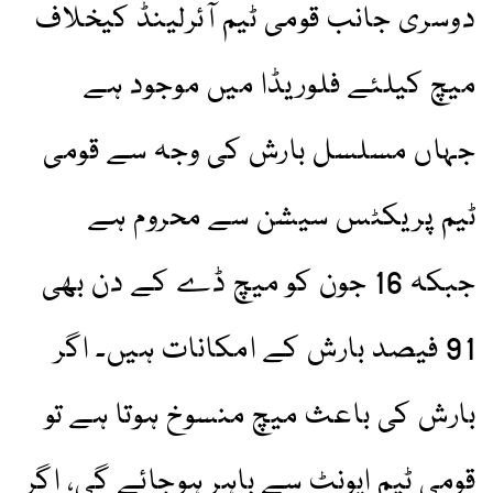
دوسری جانب قومی ٹیم آئرلینڈ کیخلاف
میچ کیلئے فلوریڈا میں موجود ہے
جہاں مسلسل بارش کی وجہ سے قومی
ٹیم پریکٹس سیشن سے محروم ہے
جبکہ 16 جون کو میچ ڈے کے دن بھی
91 فیصد بارش کے امکانات ہیں۔ اگر
بارش کی باعث میچ منسوخ ہوتا ہے تو
قومی ٹیم ایونٹ سے باہر ہوجائے گی، اگر