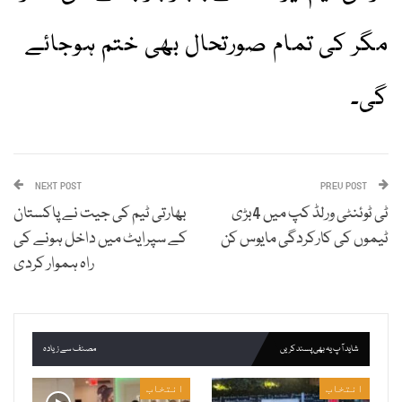
مگر کی تمام صورتحال بھی ختم ہوجائے
گی۔
NEXT POST
PREV POST
ٹی ٹوئنٹی ورلڈ کپ میں 4بڑی
بھارتی ٹیم کی جیت نے پاکستان
ٹیموں کی کارکردگی مایوس کن
کے سپرایٹ میں داخل ہونے کی
راہ ہموار کردی
شاید آپ یہ بھی پسند کریں
مصنف سے زیادہ
انتخاب
انتخاب