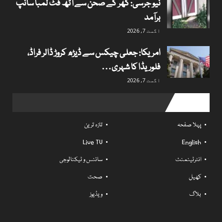
نیو جرسی: گھر کے صحن سے آٹھ فٹ لمبا سانپ
برآمد
اگست 7, 2026
امریکا: جعلی چیکس سے ڈیڑھ کروڑ ڈالر فراڈ،
فلوریڈا کا شہری…
اگست 7, 2026
Useful links
پہلا صفحہ
تازہ ترین
Live TV
English
انٹرٹینمنٹ
سائنس و ٹیکنالوجی
کھیل
صحت
بلاگ
ویڈیوز