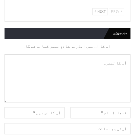
NEXT
PREV
جواب چھوڑیں
آپ کا ای میل ایڈریس شائع نہیں کیا جائے گا.