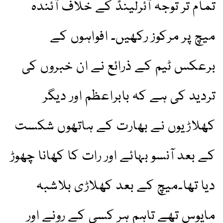
تمام تر توجہ آئرلینڈ کے خلاف آئندہ
میچ پر مرکوز رکھیں۔ افواہوں کے
برعکس ٹیم کے ذرائع نے ان خبروں کی
تردید کی ہے کہ بابراعظم اور دیگر
کھلاڑیوں نے بھارت کے ہاتھوں شکست
کے بعد آنسو بہائے اور رات کا کھانا چھوڑ
دیا تھا۔میچ کے بعد کھلاڑی بلاشبہ
مایوس تھے تاہم ہر کسی کے رونے اور