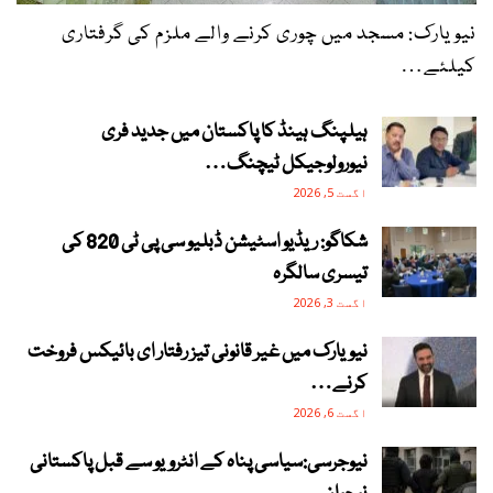
نیویارک: مسجد میں چوری کرنے والے ملزم کی گرفتاری
کیلئے…
ہیلپنگ ہینڈ کا پاکستان میں جدید فری
نیورولوجیکل ٹیچنگ…
اگست 5, 2026
شکاگو: ریڈیو اسٹیشن ڈبلیو سی پی ٹی 820 کی
تیسری سالگرہ
اگست 3, 2026
نیویارک میں غیر قانونی تیز رفتار ای بائیکس فروخت
کرنے…
اگست 6, 2026
نیوجرسی:سیاسی پناہ کے انٹرویو سے قبل پاکستانی