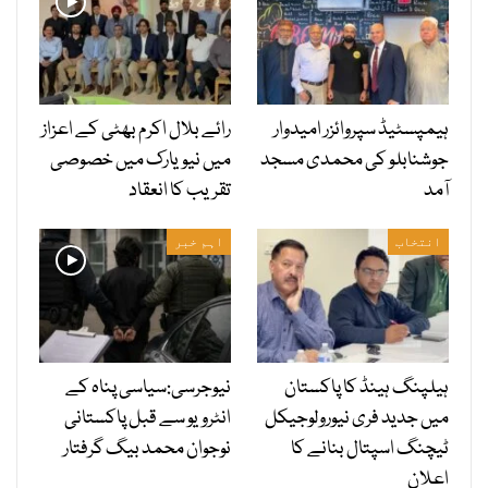
ہیمپسٹیڈ سپروائزر امیدوار
رائے بلال اکرم بھٹی کے اعزاز
جوشنابلو کی محمدی مسجد
میں نیویارک میں خصوصی
آمد
تقریب کا انعقاد
انتخاب
اہم خبر
ہیلپنگ ہینڈ کا پاکستان
نیوجرسی:سیاسی پناہ کے
میں جدید فری نیورولوجیکل
انٹرویو سے قبل پاکستانی
ٹیچنگ اسپتال بنانے کا
نوجوان محمد بیگ گرفتار
اعلان