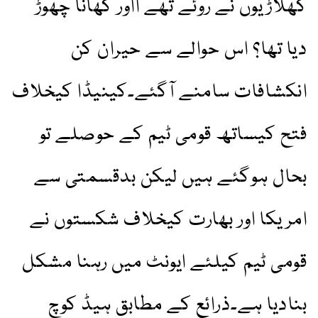
کھلاڑیوں نے روئے تھے ااور کھانا چھوڑ
دیا تھا؟ اس حوالے سے حیران کن
انکشافات سامنے آگئے۔کینیڈا کیخلاف
فتح کیساتھ قومی ٹیم کے حوصلے تو
بحال ہوگئے ہیں لیکن بدقسمتی سے
امریکا اور بھارت کیخلاف شکستوں نے
قومی ٹیم کیلئے ایونٹ میں رہنا مشکل
بنادیا ہے۔ذرائع کے مطابق ہیڈ کوچ