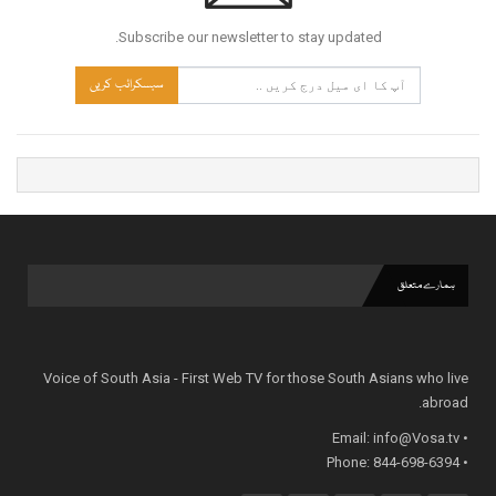
Subscribe our newsletter to stay updated.
سبسکرائب کریں
ہمارے متعلق
Voice of South Asia - First Web TV for those South Asians who live
abroad.
info@Vosa.tv
• Email:
• Phone: 844-698-6394