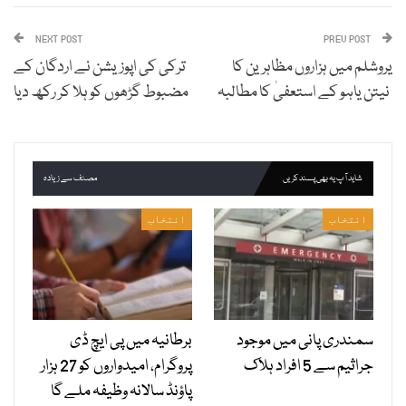
NEXT POST
PREV POST
یروشلم میں ہزاروں مظاہرین کا
ترکی کی اپوزیشن نے اردگان کے
نیتن یاہو کے استعفیٰ کا مطالبہ
مضبوط گڑھوں کو ہلا کر رکھ دیا
شاید آپ یہ بھی پسند کریں
مصنف سے زیادہ
انتخاب
انتخاب
سمندری پانی میں موجود
برطانیہ میں پی ایچ ڈی
جراثیم سے 5 افراد ہلاک
پروگرام، امیدواروں کو 27 ہزار
پاؤنڈ سالانہ وظیفہ ملے گا