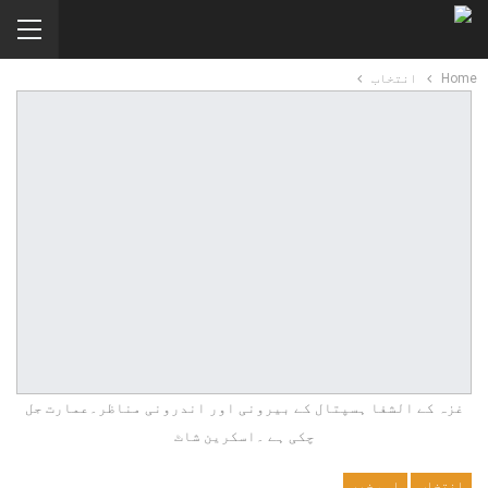
Home
انتخاب
غزہ کے الشفا ہسپتال کے بیرونی اور اندرونی مناظر۔عمارت جل
چکی ہے ۔اسکرین شاٹ
انتخاب
اہم خبر