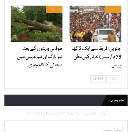
انتخاب
انتخاب
جنوبی افریقا سے ایک لاکھ
طوفانی بارشوں کے بعد
78 ہزار سے زائد تارکین وطن
نیویارک اور نیو جرسی میں
واپس
صفائی کا کام جاری
NEXT
PREV
جواب چھوڑیں
آپ کا ای میل ایڈریس شائع نہیں کیا جائے گا.