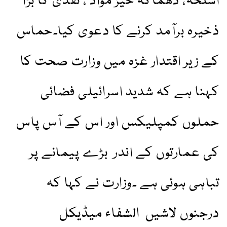
اسلحہ، دھماکہ خیز مواد ، نقدی کا بڑا
ذخیرہ برآمد کرنے کا دعوی کیا۔حماس
کے زیر اقتدار غزہ میں وزارت صحت کا
کہنا ہے کہ شدید اسرائیلی فضائی
حملوں کمپلیکس اور اس کے آس پاس
کی عمارتوں کے اندر بڑے پیمانے پر
تباہی ہوئی ہے ۔وزارت نے کہا کہ
درجنوں لاشیں الشفاء میڈیکل