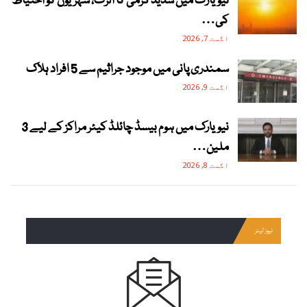
نیویارک میں شدید گرمی کا الرٹ، شہریوں کو احتیاط
کی…
اگست 7, 2026
سمندری پانی میں موجود جراثیم سے 5 افراد ہلاک
اگست 9, 2026
نیویارک میں ہوم بیسڈ چائلڈ کیئر مراکز کے لیے 3
ملین…
اگست 8, 2026
نیوز لیٹر