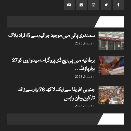
popular posts
سمندری پانی میں موجود جراثیم سے 5 افراد ہلاک
اگست 9, 2026
برطانیہ میں پی ایچ ڈی پروگرام، امیدواروں کو 27
ہزار پاؤنڈ…
اگست 9, 2026
جنوبی افریقا سے ایک لاکھ 78 ہزار سے زائد
تارکین وطن واپس
اگست 9, 2026
Useful links